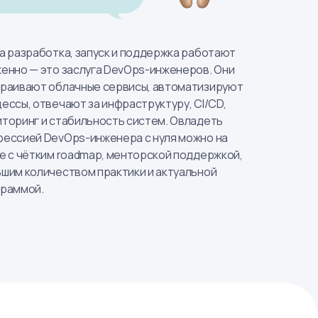
а разработка, запуск и поддержка работают
енно — это заслуга DevOps-инженеров. Они
раивают облачные сервисы, автоматизируют
ессы, отвечают за инфраструктуру, CI/CD,
торинг и стабильность систем. Овладеть
ессией DevOps-инженера с нуля можно на
е с чётким roadmap, менторской поддержкой,
шим количеством практики и актуальной
граммой.