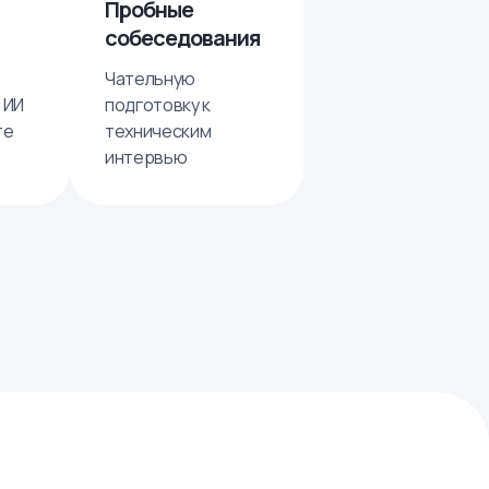
Пробные
собеседования
Чательную
 ИИ
подготовку к
те
техническим
интервью