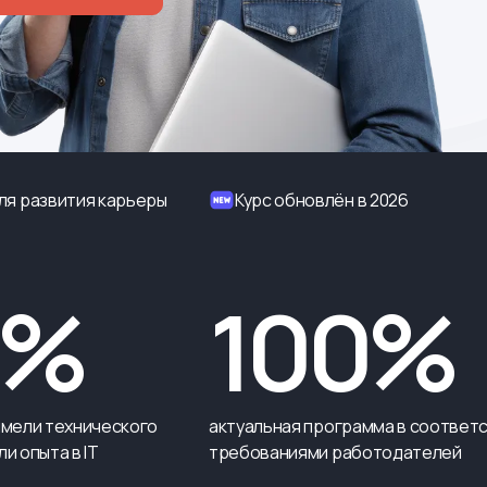
ля развития карьеры
Курс обновлён в 2026
0%
100%
имели технического
актуальная программа в соответс
и опыта в IT
требованиями работодателей