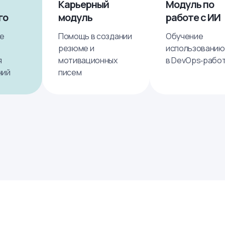
Карьерный
Модуль по
го
модуль
работе с ИИ
ие
Помощь в создании
Обучение
резюме и
использованию
я
мотивационных
в DevOps‑рабо
ний
писем