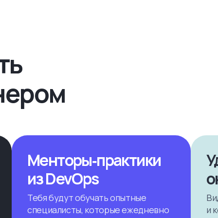
ть
нером
Менторы‑практики
У
из DevOps
о
Тебя будут обучать опытные
Ви
специалисты, которые ежедневно
и 