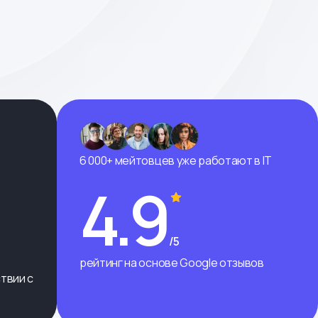
6 000+ мейтовцев уже работают в IT
4.9
/5
рейтинг на основе Google отзывов
твии с