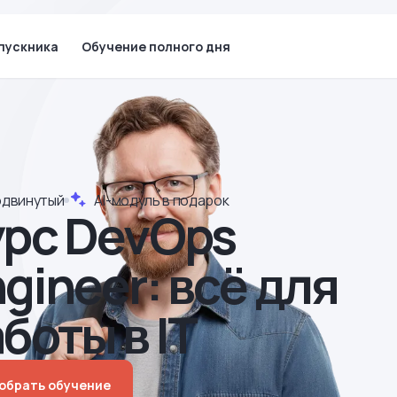
пускника
Обучение полного дня
двинутый
AI-модуль в подарок
урс DevOps
gineer‍: всё для
боты в IT
обрать обучение