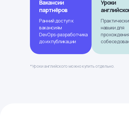
Вакансии
Уроки
партнёров
английско
Ранний доступ к
Практическ
вакансиям
навыки для
DevOps‑разработчика
прохождени
до их публикации
собеседова
*Уроки английского можно купить отдельно.