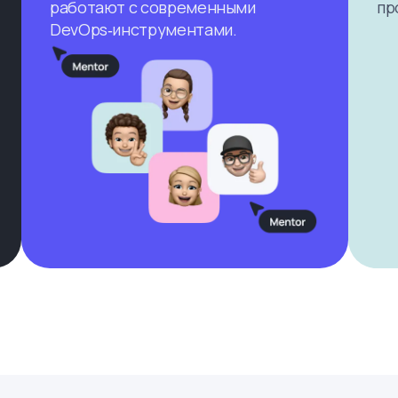
работают с современными
пр
DevOps‑инструментами.