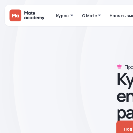
Курсы
О Mate
Нанять вы
Про
К
en
ра
Под