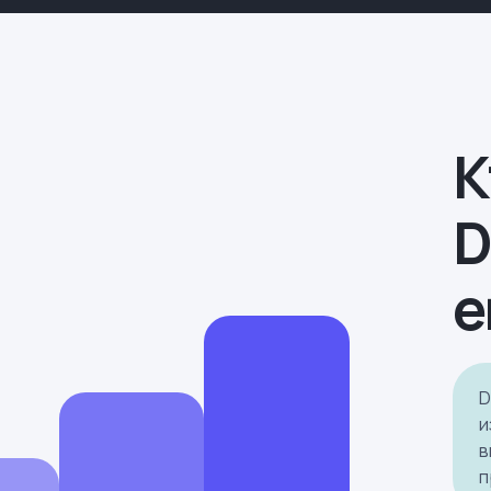
К
D
e
D
и
в
п