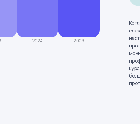
Когд
слаж
наст
3
2024
2026
проц
мони
проф
курс
боль
про