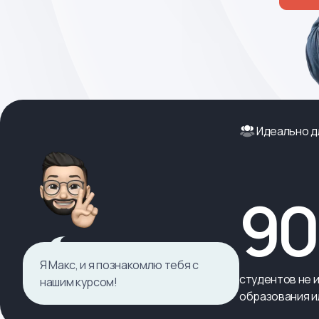
Идеально д
9
Я Макс, и я познакомлю тебя с
студентов не 
нашим курсом!
образования ил