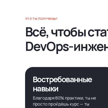
ЧТО ТЫ ПОЛУЧИШЬ?
Всё, чтобы ста
DevOps-инже
Востребованные
навыки
Благодаря 80% практики, ты не
просто пройдёшь курс — ты