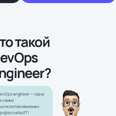
то такой
evOps
ngineer?
evOps engineer — одна
з самых
ысокооплачиваемых
рофессий в ИТ!