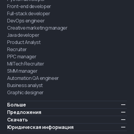
Front-end developer
Full-stack developer
DevOps engineer
Creative marketing manager
Java developer
Product Analyst
Recruiter
PPC manager
MilTech Recruiter
SMM manager
Automation QA engineer
Business analyst
Graphic designer
Больше
Цены
Предложения
Отзывы
IT для ветеранов
Скачать
БЕСПЛАТНО
О нас
Нанять выпускника
iOS
Юридическая информация
Блог
Карьерная поддержка
Android