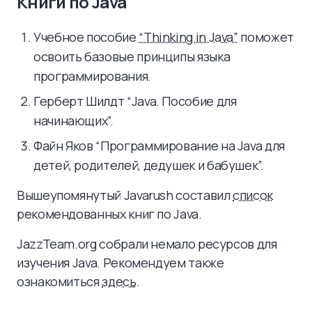
Книги по Java
Учебное пособие
“Thinking in Java”
поможет
освоить базовые принципы языка
программирования.
Герберт Шилдт “Java. Пособие для
начинающих”.
Файн Яков “Программирование на Java для
детей, родителей, дедушек и бабушек”.
Вышеупомянутый Javarush составил
список
рекомендованных книг по Java.
JazzTeam.org собрали немало ресурсов для
изучения Java. Рекомендуем также
ознакомиться
здесь
.