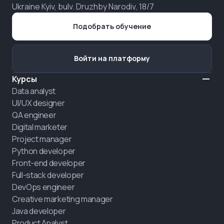
Ukraine Kyiv, bulv. Druzhby Narodiv, 18/7
Подобрать обучение
Войти на платформу
Курсы
Data analyst
UI/UX designer
QA engineer
Digital marketer
Project manager
Python developer
Front-end developer
Full-stack developer
DevOps engineer
Creative marketing manager
Java developer
Product Analyst