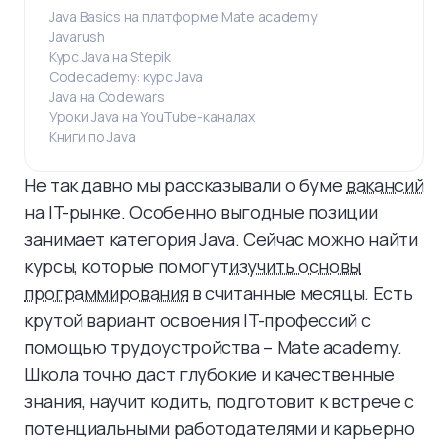
Java Basics на платформе Mate academy
Javarush
Курс Java на Stepik
Codecademy: курс Java
Java на Codewars
Уроки Java на YouTube-каналах
Книги по Java
Не так давно мы рассказывали о буме
вакансий
на IT-рынке. Особенно выгодные позиции
занимает категория Java. Сейчас можно найти
курсы, которые помогут
изучить основы
программирования
в считанные месяцы. Есть
крутой вариант освоения IT-профессий с
помощью трудоустройства – Mate academy.
Школа точно даст глубокие и качественные
знания, научит кодить, подготовит к встрече с
потенциальными работодателями и карьерно