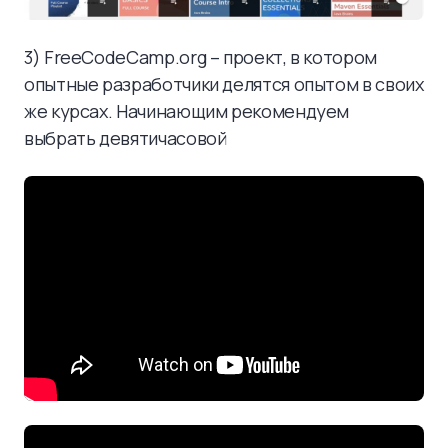
3) FreeCodeCamp.org – проект, в котором
опытные разработчики делятся опытом в своих
же курсах. Начинающим рекомендуем
выбрать девятичасовой