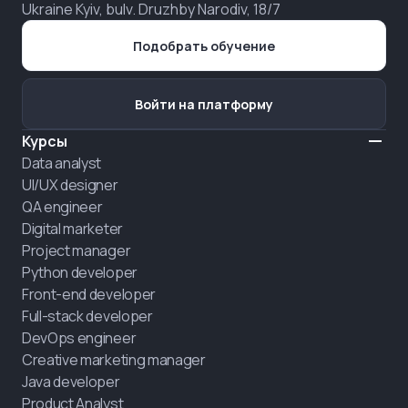
Ukraine Kyiv, bulv. Druzhby Narodiv, 18/7
Подобрать обучение
Войти на платформу
Курсы
Data analyst
UI/UX designer
QA engineer
Digital marketer
Project manager
Python developer
Front-end developer
Full-stack developer
DevOps engineer
Creative marketing manager
Java developer
Product Analyst