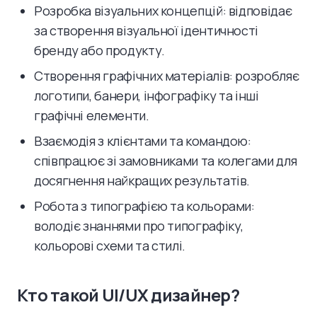
Розробка візуальних концепцій: відповідає
за створення візуальної ідентичності
бренду або продукту.
Створення графічних матеріалів: розробляє
логотипи, банери, інфографіку та інші
графічні елементи.
Взаємодія з клієнтами та командою:
співпрацює зі замовниками та колегами для
досягнення найкращих результатів.
Робота з типографією та кольорами:
володіє знаннями про типографіку,
кольорові схеми та стилі.
Кто такой UI/UX дизайнер?