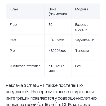
План
Цена
Модели
Л
(примерно)
Free
$0
Базовые
О
модели
Plus
~$20/мес
Улучшенные
В
Pro
~$200/мес
Топовые
П
б
Business/Enterprise
от ~$25+/
Все
Е
мес
Реклама в ChatGPT также постепенно
внедряется. На первом этапе тестирования
интеграции появляются у совершеннолетних
пользователей (от 18 лет) в США, которые