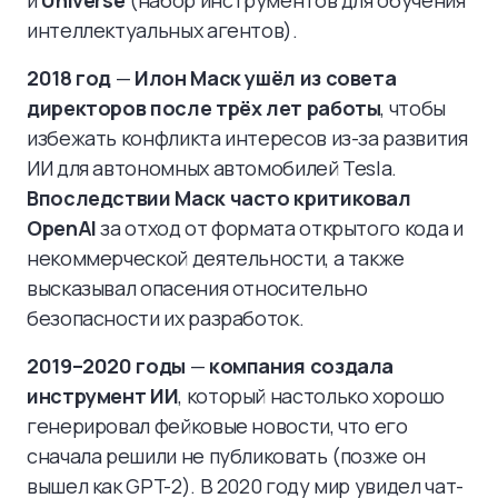
и
Universe
(набор инструментов для обучения
интеллектуальных агентов).
2018 год
—
Илон Маск ушёл из совета
директоров после трёх лет работы
, чтобы
избежать конфликта интересов из-за развития
ИИ для автономных автомобилей Tesla.
Впоследствии Маск часто критиковал
OpenAI
за отход от формата открытого кода и
некоммерческой деятельности, а также
высказывал опасения относительно
безопасности их разработок.
2019–2020 годы
—
компания создала
инструмент ИИ
, который настолько хорошо
генерировал фейковые новости, что его
сначала решили не публиковать (позже он
вышел как GPT-2). В 2020 году мир увидел чат-