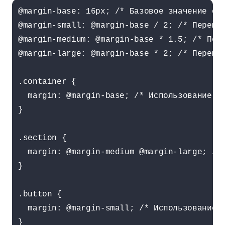
@margin-base: 16px; /* Базовое значение отс
@margin-small: @margin-base / 2; /* Перемен
@margin-medium: @margin-base * 1.5; /* Пере
@margin-large: @margin-base * 2; /* Перемен
.container {

  margin: @margin-base; /* Использование ба
}

.section {

  margin: @margin-medium @margin-large; /* 
}

.button {

  margin: @margin-small; /* Использование п
}