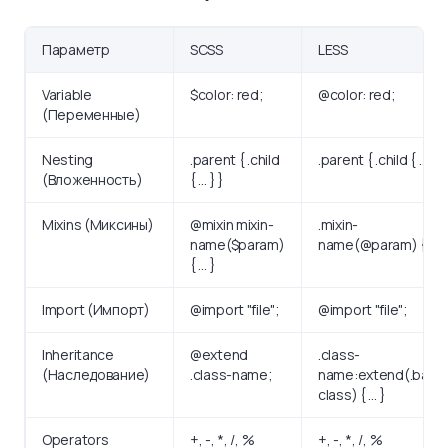
Параметр
SCSS
LESS
Variable
$color: red;
@color: red;
(Переменные)
Nesting
.parent { .child
.parent { .child { … } }
(Вложенность)
{ … } }
Mixins (Миксины)
@mixin mixin-
.mixin-
name($param)
name(@param) { … }
{ … }
Import (Импорт)
@import "file";
@import "file";
Inheritance
@extend
.class-
(Наследование)
.class-name;
name:extend(.base
class) { … }
Operators
+, -, *, /, %
+, -, *, /, %