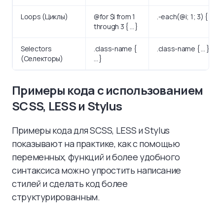
Loops (Циклы)
@for $i from 1
.-each(@i; 1; 3) { … }
through 3 { … }
Selectors
.class-name {
.class-name { … }
(Селекторы)
… }
Примеры кода с использованием
SCSS, LESS и Stylus
Примеры кода для SCSS, LESS и Stylus
показывают на практике, как с помощью
переменных, функций и более удобного
синтаксиса можно упростить написание
стилей и сделать код более
структурированным.