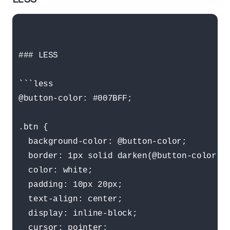
### LESS

```less

@button-color: #007BFF;

.btn {

  background-color: @button-color;

  border: 1px solid darken(@button-color, 1
  color: white;

  padding: 10px 20px;

  text-align: center;

  display: inline-block;

  cursor: pointer;
