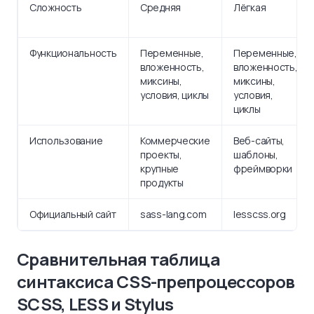
Сложность
Средняя
Лёгкая
Функциональность
Переменные,
Переменные,
вложенность,
вложенность,
миксины,
миксины,
условия, циклы
условия,
циклы
Использование
Коммерческие
Веб-сайты,
проекты,
шаблоны,
крупные
фреймворки
продукты
Официальный сайт
sass-lang.com
lesscss.org
Сравнительная таблица
синтаксиса CSS-препроцессоров
SCSS, LESS и Stylus