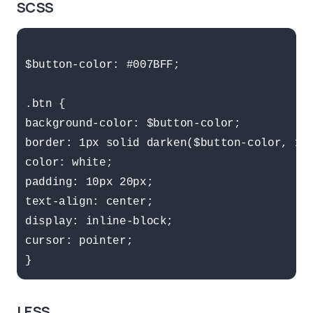
SCSS
$button-color: #007BFF;

.btn {

background-color: $button-color;

border: 1px solid darken($button-color, 10%
color: white;

padding: 10px 20px;

text-align: center;

display: inline-block;

cursor: pointer;

LESS