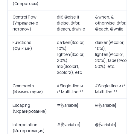
(Операторы)
Control Flow
@if, @else if,
& when, &
(Управление
@else, @for,
otherwise, @for,
потоком)
@each, @while
@each, @while
Functions
darken($color,
darken(@color,
(Функции)
10%),
10%),
lighten($color,
lighten(@color,
20%),
20%), fade(@color,
mix($color1,
50%), etc.
$color2), etc.
Comments
// Single-line и
// Single-line и /*
(Комментарии)
/* Multi-line */
Multi-line */
Escaping
#{variable}
@{variable}
(Экранирование)
Interpolation
#{$variable}
@{variable}
(Интерполяция)