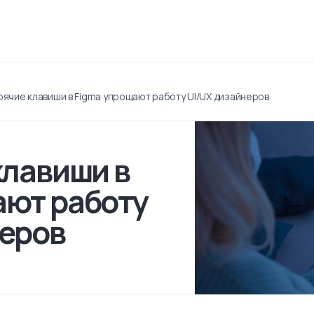
рячие клавиши в Figma упрощают работу UI/UX дизайнеров
клавиши в
ают работу
неров