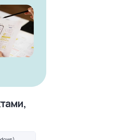
ктами,
ndows)