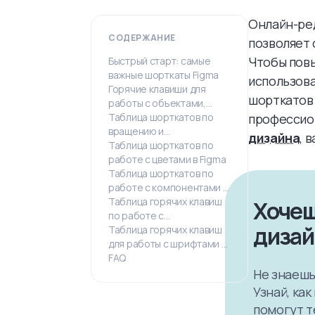
Онлайн-ред
СОДЕРЖАНИЕ
позволяет 
Чтобы повы
Быстрый старт: самые
важные шорткаты Figma
использова
Горячие клавиши для
шорткатов 
работы с объектами,
масштабом и окнами в
Таблица шорткатов по
профессион
Figma
вращению и
дизайна
, 
масштабированию в
Таблица шорткатов по
Figma
работе с цветами в Figma
Таблица шорткатов по
работе с компонентами в
Figma
Таблица горячих клавиш
Хочеш
по работе с
диза
расположением
Таблица горячих клавиш
объектов в Figma
для работы с шрифтами в
Figma
FAQ
Не знаешь,
Узнай, ка
помогут т