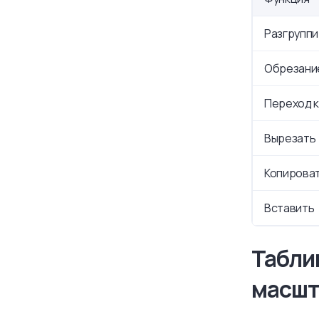
Разгрупп
Обрезани
Переход 
Вырезать
Копирова
Вставить
Табли
масшт