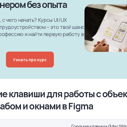
нером без опыта
 с чего начать? Курсы UI/UX
 трудоустройством – это твой шанс
рофессию и найти первую работу в
Узнать про курс
ие клавиши для работы с объе
абом и окнами в Figma
Горячие клавиши (Mac/Wi