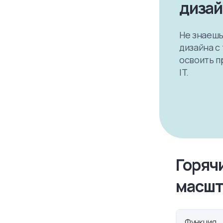
дизай
Не знаешь,
дизайна с
освоить п
IT.
Горяч
масшт
Функция