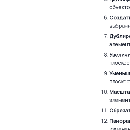
объектов
Создать
выбранн
Дублиро
элемент
Увеличи
плоскос
Уменьши
плоскос
Масштаб
элемент
Обрезать
Панорам
изменен