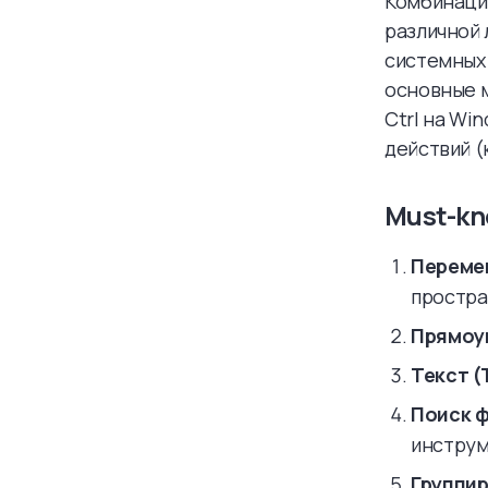
Комбинации
различной 
системных 
основные м
Ctrl на Wi
действий (
Must-kn
Перемещ
простра
Прямоуг
Текст (T
Поиск ф
инструм
Группир