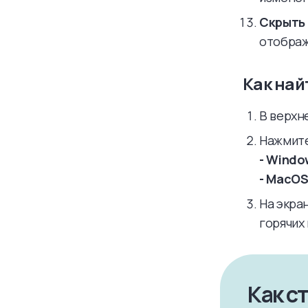
Скрыть 
отображ
Как най
В верхн
Нажмите
-
Windows
- MacOS:
На экра
горячих
Как с