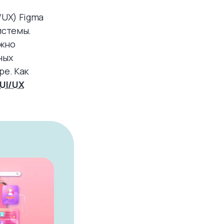
/UX) Figma
истемы.
ожно
ных
ре. Как
 UI/UX