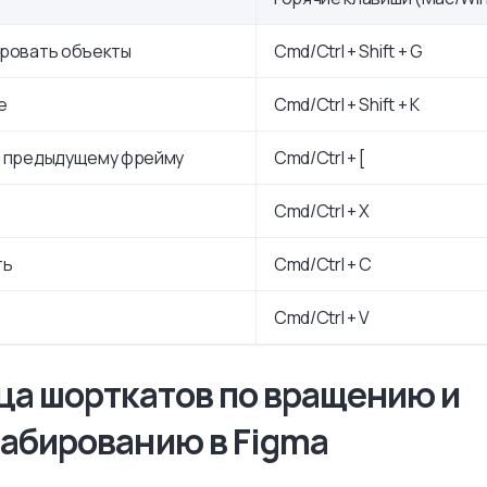
ировать объекты
Cmd/Ctrl + Shift + G
е
Cmd/Ctrl + Shift + K
к предыдущему фрейму
Cmd/Ctrl + [
Cmd/Ctrl + X
ть
Cmd/Ctrl + C
Cmd/Ctrl + V
ца шорткатов по вращению и
абированию в Figma