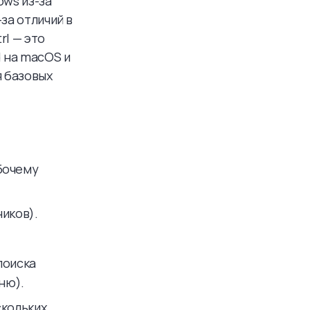
ows из-за
за отличий в
rl — это
 на macOS и
я базовых
бочему
иков).
поиска
ню).
скольких