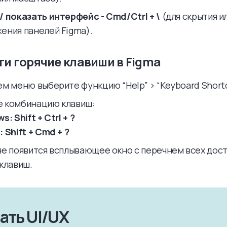
/ показать интерфейс - Cmd/Ctrl + \
(для скрытия и
ения панелей Figma).
ти горячие клавиши в Figma
ем меню выберите функцию “Help” > “Keyboard Shortc
 комбинацию клавиш:
: Shift + Ctrl + ?
 Shift + Cmd + ?
не появится всплывающее окно с перечнем всех дос
 клавиш.
тать UI/UX