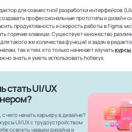
актор для совместной разработки интерфейсов (UI
создавать профессиональные прототипы и дизайн-с
сить продуктивность и скорость работы в Figma, м
ть горячие клавиши. Существует множество различ
для такого же количества функций и задач в редакто
алам, так и тем, кто только начинает изучать
курсы
важно знать и уметь использовать hotkeys.
ь стать UI/UX
йнером?
 с чего начать карьеру в дизайне?
к курсы UI/UX с трудоустройством
ебе освоить навыки дизайна и