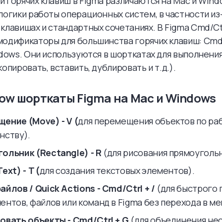
 горячих клавиш в Figma различаются на Mac и Wind
логики работы операционных систем, в частности из-
клавишах и стандартных сочетаниях. В Figma Cmd/Ct
одификаторы для большинства горячих клавиш: Cmd
ndows. Они используются в шорткатах для выполнени
копировать, вставить, дублировать и т.д.).
ow шорткаты Figma на Mac и Windows
ение (Move) - V (
для перемещения объектов по ра
нству).
ольник (Rectangle) - R
(для рисования прямоугольн
ext) - T (
для создания текстовых элементов).
айлов / Quick Actions - Cmd/Ctrl + /
(для быстрого 
ентов, файлов или команд в Figma без перехода в ме
овать объекты - Cmd/Ctrl + G
(для объединения не