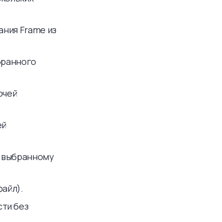
ания Frame из
бранного
очей
ей
к выбранному
файл).
сти без