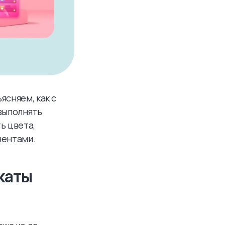
ясняем, как с
выполнять
ь цвета,
нентами.
каты