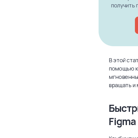
получить п
В этой ста
помощью к
мгновенные
вращать и 
Быстр
Figma