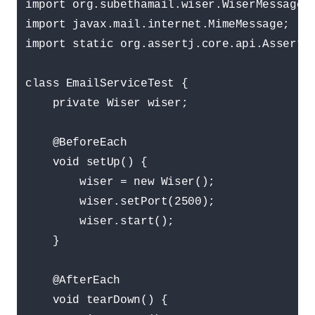
import org.subethamail.wiser.WiserMessage;

import javax.mail.internet.MimeMessage;

import static org.assertj.core.api.Assertio
class EmailServiceTest {

    private Wiser wiser;

    @BeforeEach

    void setUp() {

        wiser = new Wiser();

        wiser.setPort(2500);

        wiser.start();

    }

    @AfterEach

    void tearDown() {
