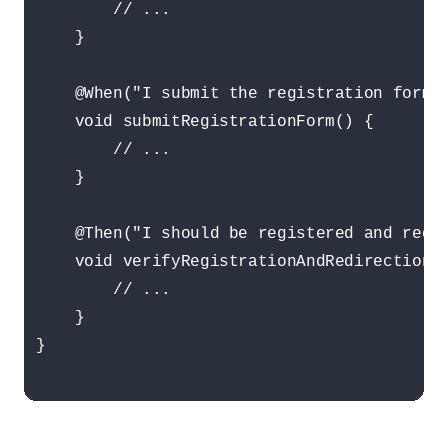
        // ...

    }

    @When("I submit the registration form")
    void submitRegistrationForm() {

        // ...

    }

    @Then("I should be registered and redir
    void verifyRegistrationAndRedirection()
        // ...

    }

}
