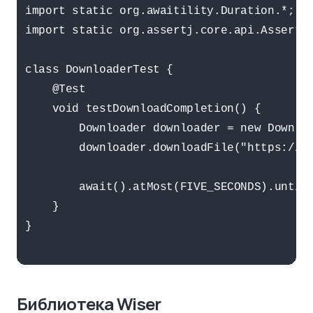
import static org.awaitility.Duration.*;

import static org.assertj.core.api.Assertio
class DownloaderTest {

    @Test

    void testDownloadCompletion() {

        Downloader downloader = new Downloa
        downloader.downloadFile("https://ex
        await().atMost(FIVE_SECONDS).until(
    }

}

Библиотека Wiser