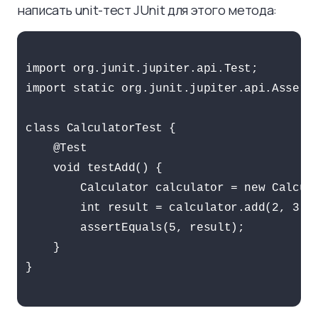
написать unit-тест JUnit для этого метода:
import org.junit.jupiter.api.Test;

import static org.junit.jupiter.api.Asserti
class CalculatorTest {

    @Test

    void testAdd() {

        Calculator calculator = new Calcula
        int result = calculator.add(2, 3);

        assertEquals(5, result);

    }

}
