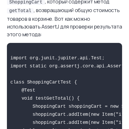
, который содержит метод
ShoppingCart
, возвращающий общую стоимость
getTotal
товаров в корзине. Вот как можно
использовать AssertJ для проверки результата
этого метода:
import org.junit.jupiter.api.Test;

import static org.assertj.core.api.Assertio
class ShoppingCartTest {

    @Test

    void testGetTotal() {

        ShoppingCart shoppingCart = new Sho
        shoppingCart.addItem(new Item("item
        shoppingCart.addItem(new Item("item