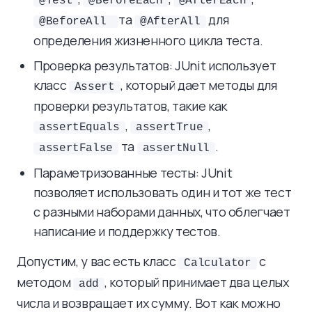
@Test
@BeforeEach
@AfterEach
та
для
@BeforeAll
@AfterAll
определения жизненного цикла теста.
Проверка результатов: JUnit использует
класс
, который дает методы для
Assert
проверки результатов, такие как
,
,
assertEquals
assertTrue
та
.
assertFalse
assertNull
Параметризованные тесты: JUnit
позволяет использовать один и тот же тест
с разными наборами данных, что облегчает
написание и поддержку тестов.
Допустим, у вас есть класс
с
Calculator
методом
, который принимает два целых
add
числа и возвращает их сумму. Вот как можно