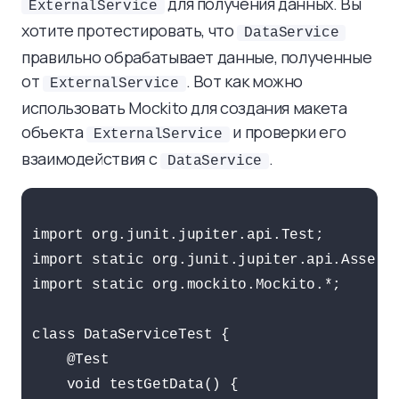
для получения данных. Вы
ExternalService
хотите протестировать, что
DataService
правильно обрабатывает данные, полученные
от
. Вот как можно
ExternalService
использовать Mockito для создания макета
объекта
и проверки его
ExternalService
взаимодействия с
.
DataService
import org.junit.jupiter.api.Test;

import static org.junit.jupiter.api.Asserti
import static org.mockito.Mockito.*;

class DataServiceTest {

    @Test

    void testGetData() {
