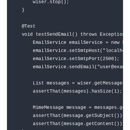
        wiser.stop();

    }

    @Test

    void testSendEmail() throws Exception {
        EmailService emailService = new Ema
        emailService.setSmtpHost("localhost
        emailService.setSmtpPort(2500);

        emailService.sendEmail("user@exampl
        List messages = wiser.getMessages()
        assertThat(messages).hasSize(1);

        MimeMessage message = messages.get(
        assertThat(message.getSubject()).is
        assertThat(message.getContent()).is