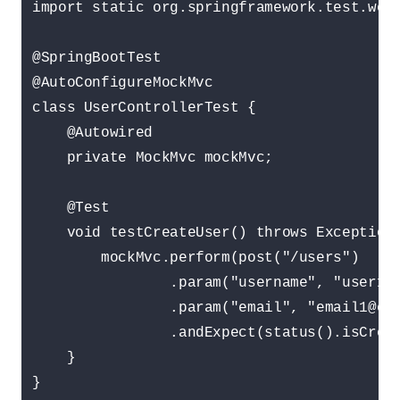
import static org.springframework.test.web.
@SpringBootTest

@AutoConfigureMockMvc

class UserControllerTest {

    @Autowired

    private MockMvc mockMvc;

    @Test

    void testCreateUser() throws Exception 
        mockMvc.perform(post("/users")

                .param("username", "user1")
                .param("email", "email1@exa
                .andExpect(status().isCreat
    }

}
