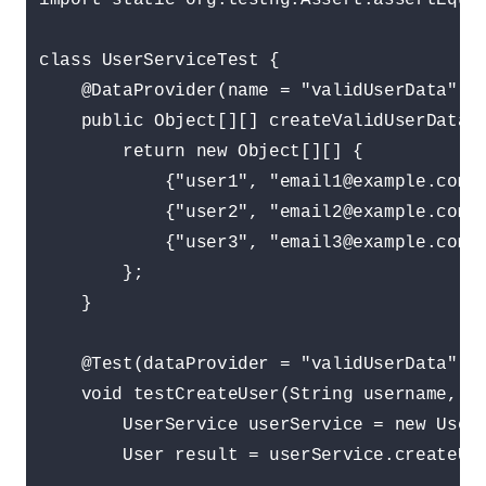
import static org.testng.Assert.assertEqual
class UserServiceTest {

    @DataProvider(name = "validUserData")

    public Object[][] createValidUserData()
        return new Object[][] {

            {"user1", "email1@example.com"}
            {"user2", "email2@example.com"}
            {"user3", "email3@example.com"}
        };

    }

    @Test(dataProvider = "validUserData")

    void testCreateUser(String username, St
        UserService userService = new UserS
        User result = userService.createUse