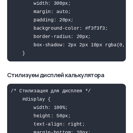
        width: 300px;

        margin: auto;

        padding: 20px;

        background-color: #f3f3f3;

        border-radius: 20px;

        box-shadow: 2px 2px 10px rgba(0, 0,
    }
Стилизуем дисплей калькулятора
/* Стилизация для дисплея */

    #display {

        width: 100%;

        height: 50px;

        text-align: right;

        margin-bottom: 10px;
