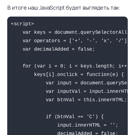
В итоге наш JavaScript будет выглядеть так:
<script>

    var keys = document.querySelectorAll('#
    var operators = ['+', '-', 'x', '/'];

    var decimalAdded = false;

    for (var i = 0; i < keys.length; i++) {
        keys[i].onclick = function(e) {

            var input = document.querySelec
            var inputVal = input.innerHTML;
            var btnVal = this.innerHTML;

            if (btnVal == 'C') {

                input.innerHTML = '';

                decimalAdded = false;
