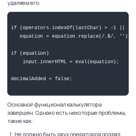
удаляем его.
if (operators.indexOf(lastChar) > -1 || las
   equation = equation.replace(/.$/, '');

if (equation)

    input.innerHTML = eval(equation);

decimalAdded = false;

Основной функционал калькулятора
завершен. Однако есть некоторые проблемы,
такие как:
Не должно быть двух операторов подряд.