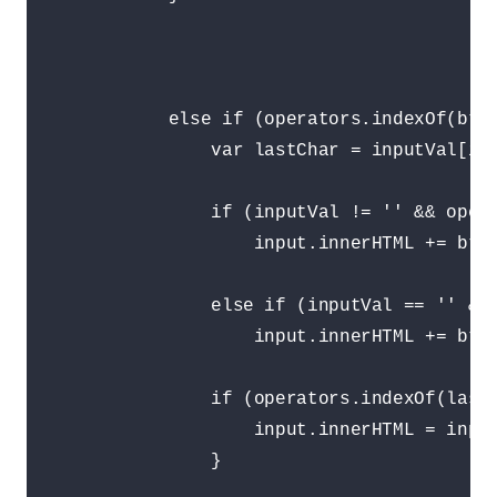
            else if (operators.indexOf(btnV
                var lastChar = inputVal[inp
                if (inputVal != '' && opera
                    input.innerHTML += btnV
                else if (inputVal == '' && 
                    input.innerHTML += btnV
                if (operators.indexOf(lastC
                    input.innerHTML = input
                }
