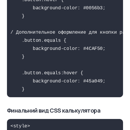
    .button:hover {

        background-color: #0056b3;

    }

/ Дополнительное оформление для кнопки равн
    .button.equals {

        background-color: #4CAF50;

    }

    .button.equals:hover {

        background-color: #45a049;

    }
Финальний вид CSS калькулятора
<style>
