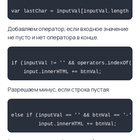
Добавляем оператор, если входное значение
не пусто и нет оператора в конце.
if (inputVal != '' && operators.indexOf(las
Разрешаем минус, если строка пустая.
else if (inputVal == '' && btnVal == '-') 
