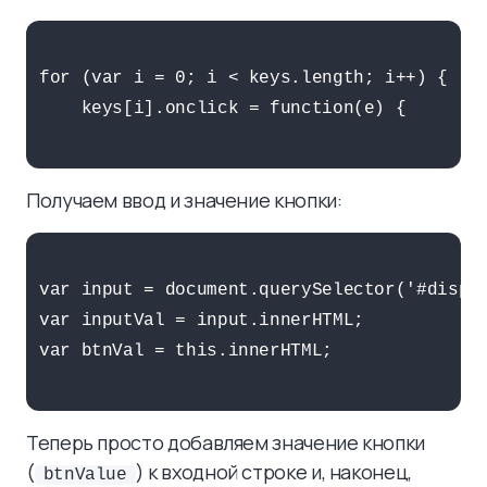
for (var i = 0; i < keys.length; i++) {

    keys[i].onclick = function(e) {

Получаем ввод и значение кнопки:
var input = document.querySelector('#displa
var inputVal = input.innerHTML;

var btnVal = this.innerHTML;

Теперь просто добавляем значение кнопки
(
) к входной строке и, наконец,
btnValue