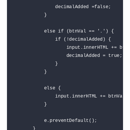
                decimalAdded =false;

            }

            else if (btnVal == '.') {

                if (!decimalAdded) {

                    input.innerHTML += btnV
                    decimalAdded = true;

                }

            }

            else {

                input.innerHTML += btnVal;

            }

            e.preventDefault();

        } 
