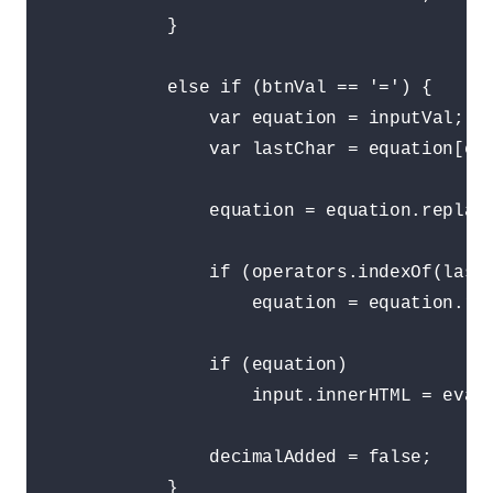
            }

            else if (btnVal == '=') {

                var equation = inputVal;

                var lastChar = equation[equ
                equation = equation.replace
                if (operators.indexOf(lastC
                    equation = equation.rep
                if (equation)

                    input.innerHTML = eval(
                decimalAdded = false;

            }
