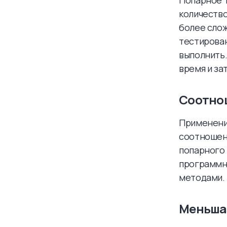
Попарное т
количество
более сло
тестирован
выполнить.
время и за
Соотнош
Применени
соотношени
попарного 
программн
методами.
Меньша