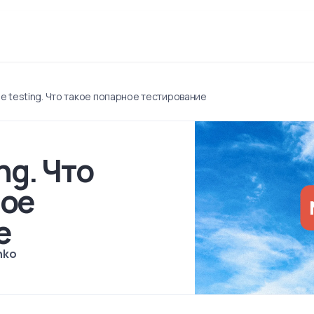
se testing. Что такое попарное тестирование
ng. Что
ное
е
nko