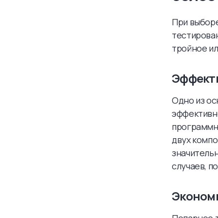
При выбор
тестирован
тройное ил
Эффекти
Одно из ос
эффективн
программн
двух компо
значительн
случаев, п
Экономи