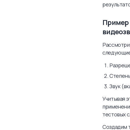
результато
Пример 
видеозв
Рассмотрим
следующие
Разрешен
Степень 
Звук (в
Учитывая э
применени
тестовых с
Создадим 