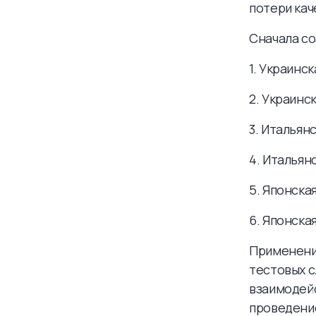
потери кач
Сначала со
1. Украинс
2. Украинс
3. Итальян
4. Итальян
5. Японска
6. Японска
Применени
тестовых с
взаимодейс
проведение