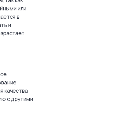
, так как
ойными или
ается в
ть и
озрастает
ное
ование
я качества
ию с другими