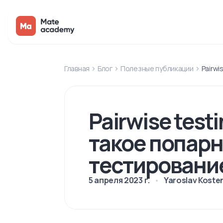
Главная
Блог
Полезные публикации
Pairwi
Pairwise testi
такое попар
тестировани
5 апреля 2023 г.
Yaroslav Koste