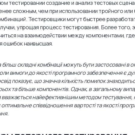
ом тестировании создание и анализ тестовых сцен
енее сложным, чем при использовании тройного или
омбинаций. Тестировщики могут быстрее разработат
лучаи, упрощая процесс тестирования. Более того, 
читься на взаимодействии между компонентами, где
я ошибок наивысшая.
 більш складні комбінації можуть бути застосовані в 
коли вимоги до якості програмного забезпечення є ду
освід показує, що значна кількість помилок знаходить
трьох та більше компонентів. Однак, в загальному вип
 вважається найефективнішим методом тестування, 
 оптимальне співвідношення вартості та якості прог
ня.