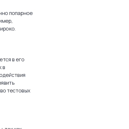
нно попарное
имер,
ироко.
ется в его
 в
модействия
ыявить
тво тестовых