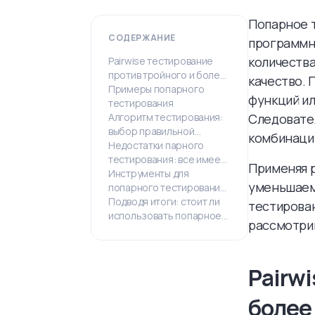
Попарное т
СОДЕРЖАНИЕ
программн
количеств
Pairwise тестирование
против тройного и более
качество. 
сложных комбинаций
Примеры попарного
функций ил
тестирования
Алгоритм тестирования:
Следовател
выбор правильной
комбинаци
стратегии
Недостатки парного
тестирования: все имеет
Применяя p
свою цену
Инструменты для
уменьшаем
попарного тестирования:
выбираем лучшее
Подводя итоги: стоит ли
тестирован
использовать попарное
рассмотрим
тестирование?
Pairw
более