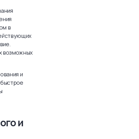
вания
ения
ом в
действующих
вие.
ех возможных
ования и
 быстрое
ы
ого и