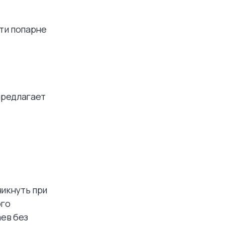
ти попарне
 предлагает
никнуть при
ого
ев без