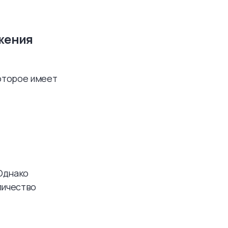
жения
оторое имеет
Однако
личество