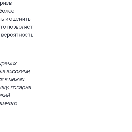
ариев
 более
ь и оценить
это позволяет
 вероятность
окремих
же високими,
ся в межах
адку, попарне
який
рамного