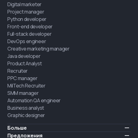
Digital marketer
Project manager
Python developer
Front-end developer
Full-stack developer
DevOps engineer
Creative marketing manager
Java developer
Product Analyst
Recruiter
PPC manager
MilTech Recruiter
SMM manager
Automation QA engineer
Business analyst
Graphic designer
Больше
Цены
Предложения