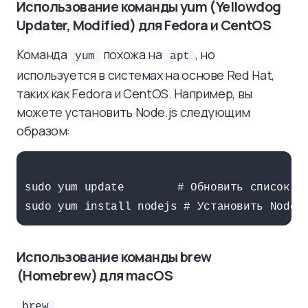
Использование команды yum (Yellowdog
Updater, Modified) для Fedora и CentOS
Команда
похожа на
, но
yum
apt
используется в системах на основе Red Hat,
таких как Fedora и CentOS. Например, вы
можете установить Node.js следующим
образом:
sudo yum update        # Обновить список па
Использование команды brew
(Homebrew) для macOS
brew