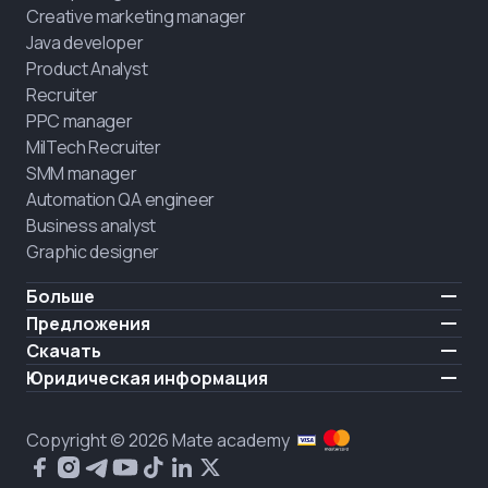
Creative marketing manager
Java developer
Product Analyst
Recruiter
PPC manager
MilTech Recruiter
SMM manager
Automation QA engineer
Business analyst
Graphic designer
Больше
Цены
Предложения
Отзывы
IT для ветеранов
Скачать
БЕСПЛАТНО
О нас
Нанять выпускника
iOS
Юридическая информация
Блог
Карьерная поддержка
Android
Условия использования
Карьера
Обучение полного дня
Политика конфиденциальности
HIRING
Copyright © 2026 Mate academy
Состояние рынка IT
Политика cookies
Вопросы и ответы про IT
Публичное договор