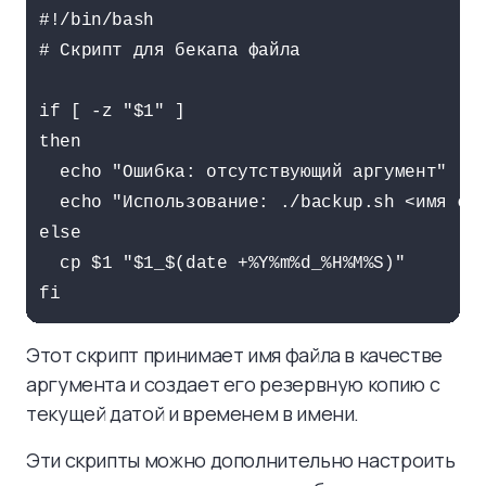
#!/bin/bash

# Скрипт для бекапа файла

if [ -z "$1" ]

then

  echo "Ошибка: отсутствующий аргумент"

  echo "Использование: ./backup.sh <имя фай
else

  cp $1 "$1_$(date +%Y%m%d_%H%M%S)"

Этот скрипт принимает имя файла в качестве
аргумента и создает его резервную копию с
текущей датой и временем в имени.
Эти скрипты можно дополнительно настроить