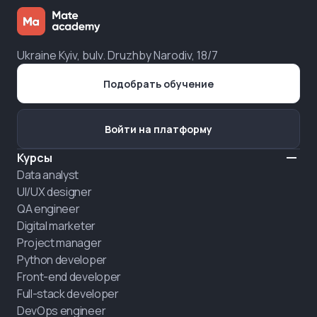
Ukraine Kyiv, bulv. Druzhby Narodiv, 18/7
Подобрать обучение
Войти на платформу
Курсы
Data analyst
UI/UX designer
QA engineer
Digital marketer
Project manager
Python developer
Front-end developer
Full-stack developer
DevOps engineer