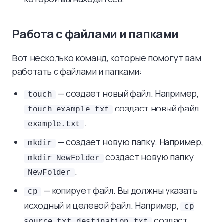
Работа с файлами и папками
Вот несколько команд, которые помогут вам
работать с файлами и папками:
— создает новый файл. Например,
touch
создаст новый файл
touch example.txt
.
example.txt
— создает новую папку. Например,
mkdir
создаст новую папку
mkdir NewFolder
.
NewFolder
— копирует файл. Вы должны указать
cp
исходный и целевой файл. Например,
cp
создаст
source.txt destination.txt