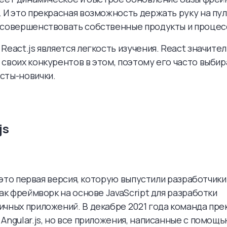
 И это прекрасная возможность держать руку на пул
 совершенствовать собственные продукты и процесс
React.js является легкость изучения. React значите
своих конкурентов в этом, поэтому его часто выби
сты-новички.
js
 - это первая версия, которую выпустили разработчики
как фреймворк на основе JavaScript для разработки
чных приложений. В декабре 2021 года команда пре
Angular.js, но все приложения, написанные с помощью 