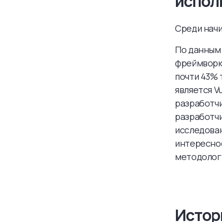
испол
Среди начи
По данным 
фреймворк 
почти 43% 
является V
разработч
разработчи
исследова
интереснос
методолог
Истор