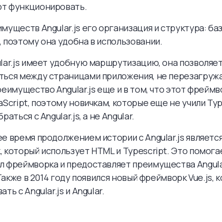
т функционировать.
муществ Angular.js его организация и структура: база
 поэтому она удобна в использовании.
lar.js имеет удобную маршрутизацию, она позволяе
ься между страницами приложения, не перезагружая
реимущество Angular.js еще и в том, что этот фреймв
aScript, поэтому новичкам, которые еще не учили Typ
раться с Angular.js, а не Angular.
е время продолжением истории с Angular.js является 
 который использует HTML и Typescript. Это помог
л фреймворка и предоставляет преимущества Angul
 Также в 2014 году появился новый фреймворк Vue.js, 
ть с Angular.js и Angular.