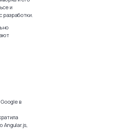
ьсе и
 разработки.
льно
рают
 Google в
кратила
Angular.js,