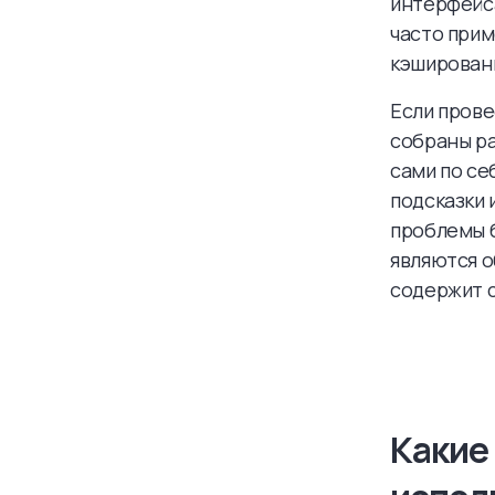
интерфейс
часто прим
кэшировани
Если прове
собраны ра
сами по се
подсказки 
проблемы б
являются о
содержит с
Какие