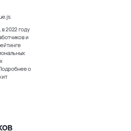
e.js.
 в 2022 году
аботчиков и
рейтинге
сиональных
х
 Подробнее о
жит
ков