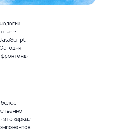
нологии,
от нее.
avaScript.
 Сегодня
о фронтенд-
 более
чественно
 это каркас,
компонентов