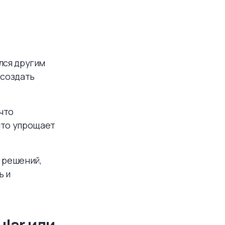
ился другим
 создать
 что
что упрощает
 решений,
ь и