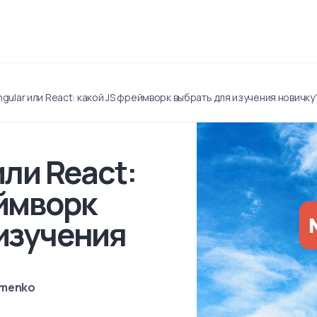
ngular или React: какой JS фреймворк выбрать для изучения новичку
или React:
еймворк
изучения
emenko