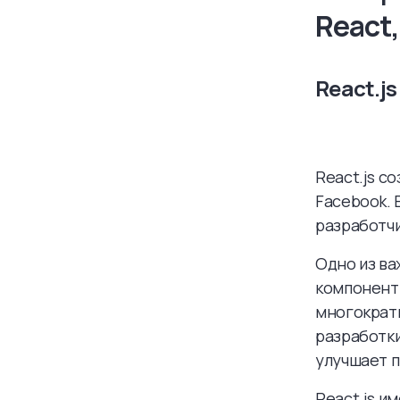
React,
React.js
React.js с
Facebook. 
разработчи
Одно из ва
компонент 
многократ
разработки
улучшает п
React.js и