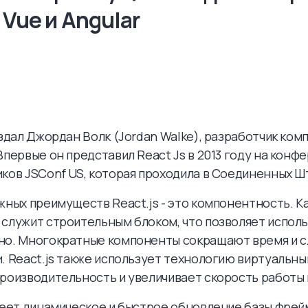
 Vue и Angular
оздал Джордан Волк (Jordan Walke), разработчик ком
Впервые он представил React Js в 2013 году на конф
ков JSConf US, которая проходила в Соединенных Шт
жных преимуществ React.js - это компонентность. 
служит строительным блоком, что позволяет исполь
но. Многократные компоненты сокращают время и 
. React.js также использует технологию виртуальны
роизводительность и увеличивает скорость работы
меет динамическое и быстрое обновление базы фрей