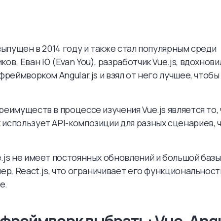
 выпущен в 2014 году и также стал популярным среди
ков. Еван Ю (Evan You), разработчик Vue.js, вдохнов
-фреймворком Angular.js и взял от него лучшее, чтобы
реимуществ в процессе изучения Vue.js является то,
использует API-композиции для разных сценариев, 
.js не имеет постоянных обновлений и большой базы
мер, React.js, что ограничивает его функциональност
е.