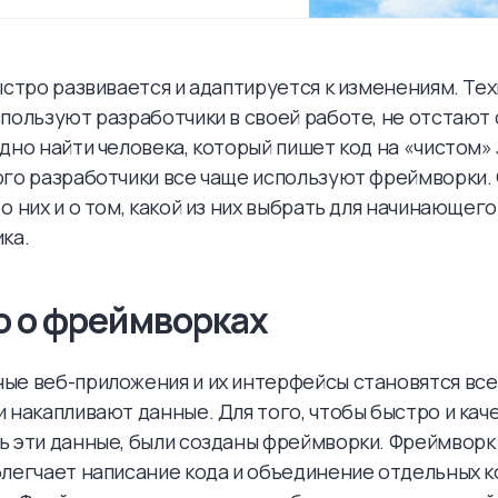
ыстро развивается и адаптируется к изменениям. Тех
пользуют разработчики в своей работе, не отстают 
дно найти человека, который пишет код на «чистом» J
го разработчики все чаще используют фреймворки.
о них и о том, какой из них выбрать для начинающег
ка.
о о фреймворках
е веб-приложения и их интерфейсы становятся все
 накапливают данные. Для того, чтобы быстро и ка
 эти данные, были созданы фреймворки. Фреймворк -
легчает написание кода и объединение отдельных 