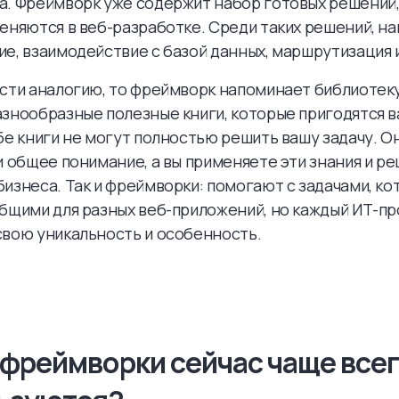
а. Фреймворк уже содержит набор готовых решений
еняются в веб-разработке. Среди таких решений, на
е, взаимодействие с базой данных, маршрутизация и
сти аналогию, то фреймворк напоминает библиотеку
знообразные полезные книги, которые пригодятся в
бе книги не могут полностью решить вашу задачу. О
и общее понимание, а вы применяете эти знания и р
изнеса. Так и фреймворки: помогают с задачами, ко
бщими для разных веб-приложений, но каждый ИТ-пр
вою уникальность и особенность.
 фреймворки сейчас чаще все