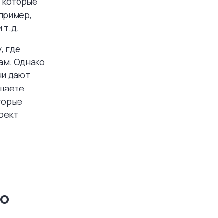
, которые
пример,
 т.д.
, где
ам. Однако
ни дают
ешаете
торые
оект
го