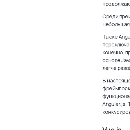
продолжаю
Среди преи
небольшая,
Также Angu
переключат
конечно, п
основе Jav
легче разоб
В настояще
фреймворк,
функциона
Angular.js.
конкурирова
Vue.js