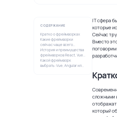
IT сфера б
СОДЕРЖАНИЕ
которые ис
Сейчас тру
Кратко о фреймворках
Какие фреймворки
Вместо это
сейчас чаще всего
поговорим 
используются?
История и преимущества
фреймворков React, Vue
разработчи
и Angular
Какой фреймворк
выбрать: Vue, Angular или
React?
Кратк
Современны
сложными и
отображать
который об