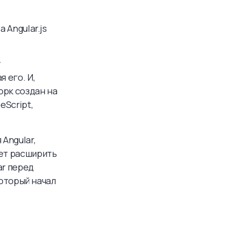
 Angular.js
т
 его. И,
орк создан на
eScript,
Angular,
ает расширить
ar перед
который начал