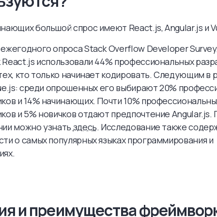
ьзуются?
нающих большой спрос имеют React.js, Angular.js и Vu
ежегодного опроса Stack Overflow Developer Survey,
React.js использовали 44% профессиональных разр
тех, кто только начинает кодировать. Следующим в 
ue.js: среди опрошенных его выбирают 20% профес
иков и 14% начинающих. Почти 10% профессиональны
ков и 5% новичков отдают предпочтение Angular.js.
нии можно узнать
здесь
. Исследование также содер
ти о самых популярных языках программирования и
иях.
ия и преимущества фреймвор