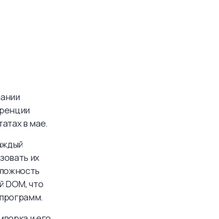
пании
еренции
атах в мае.
Каждый
зовать их
сложность
й DOM, что
 программ.
мворка и его