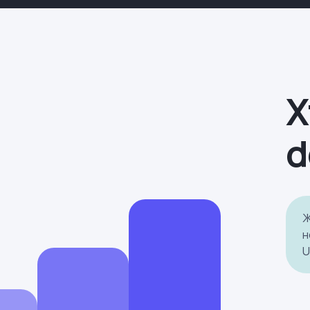
Х
d
Ж
н
U