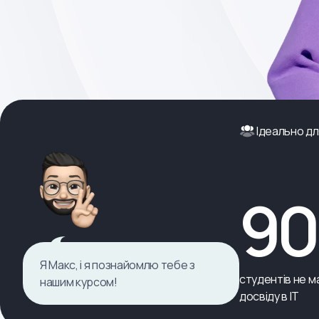
Ідеально дл
9
Я Макс, і я познайомлю тебе з
студентів не ма
нашим курсом!
досвіду в ІТ