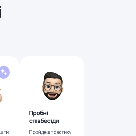
і
Пробні
співбесіди
вати
Пройдеш практику