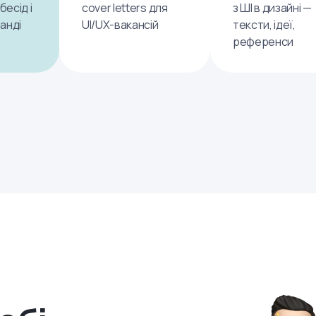
бесід і
cover letters для
з ШІ в дизайні —
анді
UI/UX-вакансій
тексти, ідеї,
референси