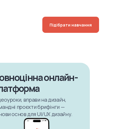
Підібрати навчання
овноцінна онлайн-
латформа
деоуроки, вправи на дизайн,
мандні проєкти брифінги —
нови основ для UI/UX дизайну.