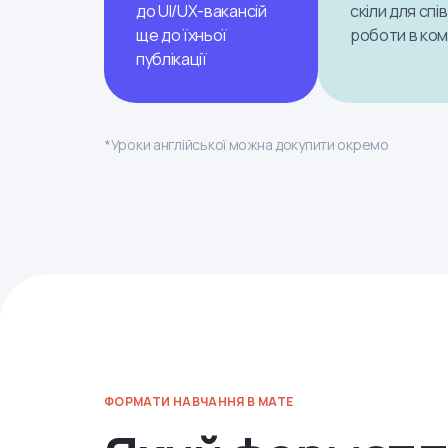
до UI/UX-вакансій
скіли для спів
ще до їхньої
роботи в ком
публікації
*Уроки англійської можна докупити окремо
ФОРМАТИ НАВЧАННЯ В MATE