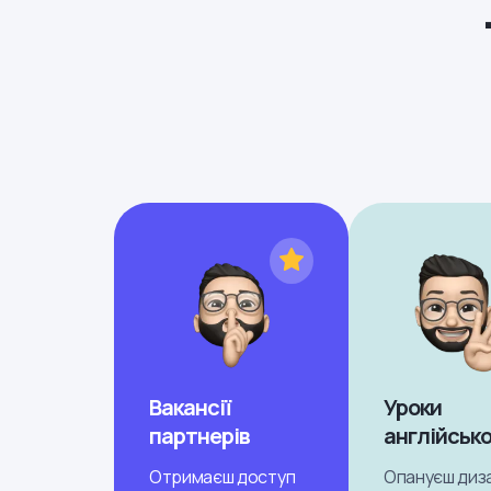
Вакансії
Уроки
партнерів
англійсько
Отримаєш доступ
Опануєш диз