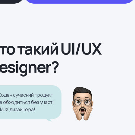
то такий UI/UX
esigner?
оден сучасний продукт
е обходиться без участі
I/UX дизайнера!