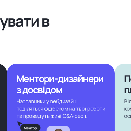
увати в
Ментори-дизайнери
П
з досвідом
п
Наставники у вебдизайні
Ві
поділяться фідбеком на твої роботи
ко
та проведуть живі Q&A-сесії.
ос