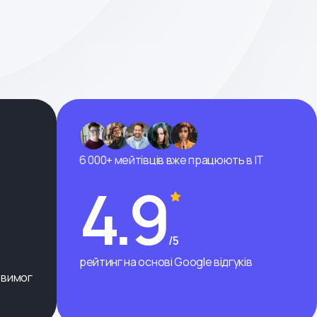
6 000+ мейтівців вже працюють в ІТ
4.9
/5
рейтинг на основі Google відгуків
 вимог