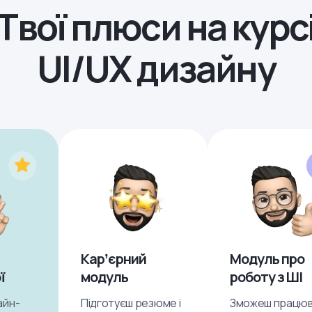
Твої плюси на курс
UI/UX дизайну
Карʼєрний
Модуль про
ї
модуль
роботу з ШІ
айн-
Підготуєш резюме і
Зможеш працю