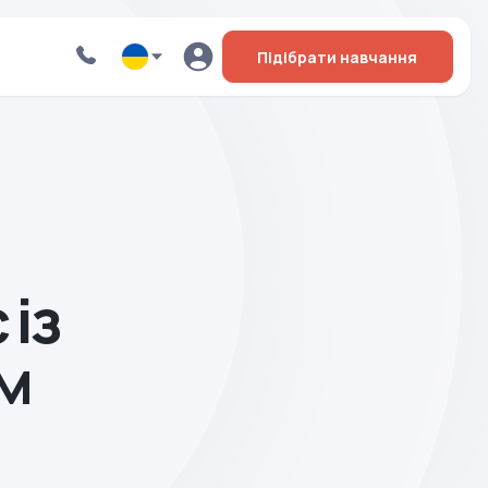
Підібрати навчання
 із
м