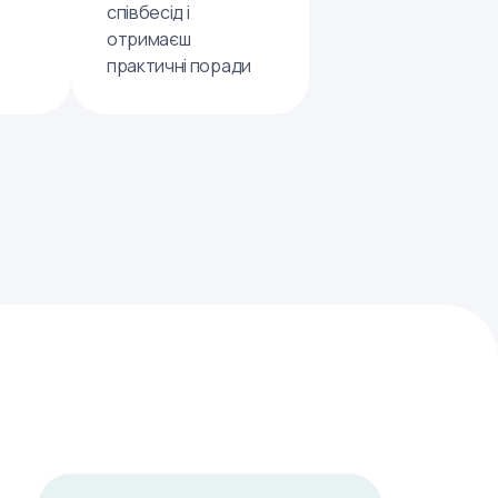
співбесід і
отримаєш
практичні поради