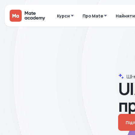
Курси
Про Mate
Найняти
ШІ-
UI
п
Під