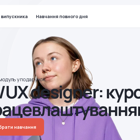
 випускника
Навчання повного дня
модуль у подарунок
/UX designer: курс
рацевлаштування
ібрати навчання