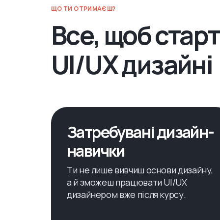
ЩО ТИ ОТРИМАЄШ?
Все, щоб старт
UI/UX дизайні
Затребувані дизайн-
навички
Ти не лише вивчиш основи дизайну,
а й зможеш працювати UI/UX
дизайнером вже після курсу.