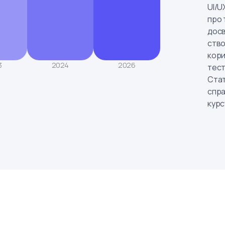
UI/U
про 
досв
ство
кори
3
2024
2026
тест
Стат
спра
курс