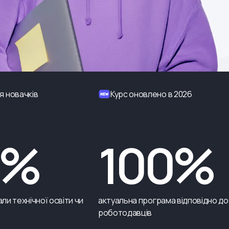
я новачків
Курс оновлено в 2026
0%
100%
ли технічної освіти чи
актуальна програма відповідно до
роботодавців