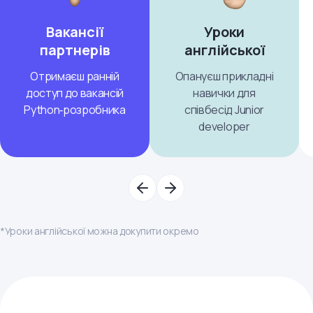
Вакансії
Уроки
партнерів
англійської
Отримаєш ранній
Опануєш прикладні
доступ до вакансій
навички для
Python‑розробника
співбесід Junior
developer
*Уроки англійської можна докупити окремо