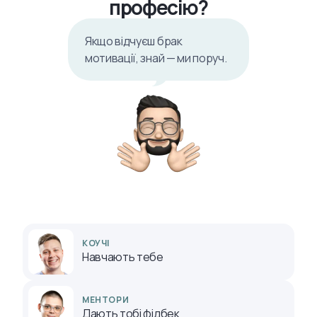
професію?
Якщо відчуєш брак
мотивації, знай — ми поруч.
КОУЧІ
Навчають тебе
МЕНТОРИ
Дають тобі фідбек