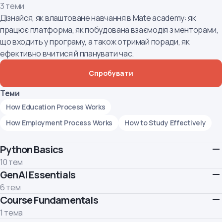
3 теми
Дізнайся, як влаштоване навчання в Mate academy: як
працює платформа, як побудована взаємодія з менторами,
що входить у програму, а також отримай поради, як
ефективно вчитися й планувати час.
Спробувати
Теми
How Education Process Works
How Employment Process Works
How to Study Effectively
Python Basics
10 тем
GenAI Essentials
Починаємо вчити мову програмування Python! У цьому
модулі ми познайомимось із синтаксисом, змінними,
6 тем
циклами, функціями, операторами, списками та з іншими
Course Fundamentals
Навчися використовувати GenAI ефективно та
базовими конструкціями мови Python.
відповідально.
1 тема
Теми