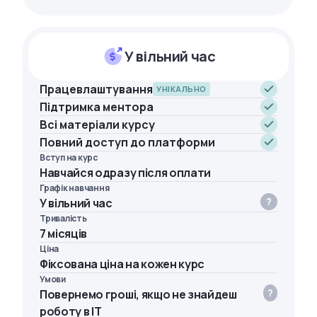
У вільний час
Працевлаштування
УНІКАЛЬНО
Підтримка ментора
Всі матеріали курсу
Повний доступ до платформи
Вступ на курс
Навчайся одразу після оплати
Графік навчання
У вільний час
Тривалість
7 місяців
Ціна
Фіксована ціна на кожен курс
Умови
Повернемо гроші, якщо не знайдеш
роботу в IT