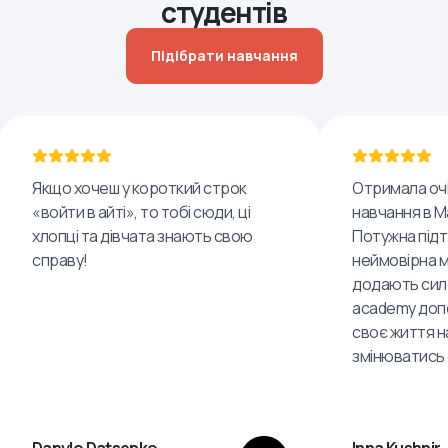
студентів
Підібрати навчання
Якщо хочеш у короткий строк
Отримала очі
«войти в айті», то тобі сюди, ці
навчання в Ma
хлопці та дівчата знають свою
Потужна підт
справу!
неймовірна 
додають сил 
academy доп
своє життя н
змінюватись
Danylo Datsenko
Inna Kushnir