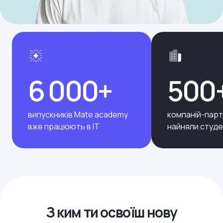
6 000+
500
випускників Mate academy
компаній-парт
вже працюють в ІТ
найняли студе
З ким ти освоїш нову