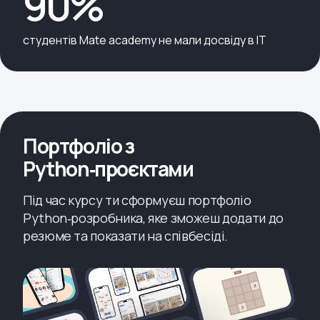
90%
студентів Mate academy не мали досвіду в IT
Портфоліо з
Python‑проєктами
Під час курсу ти сформуєш портфоліо
Python‑розробника, яке зможеш додати до
резюме та показати на співбесіді.