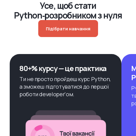
Усе, щоб стати
Python‑розробником з нуля
Підібрати навчання
80+% курсу — це практика
М
P
Ти не просто пройдеш курс Python,
а зможеш підготуватися до першої
P
роботи developer'ом.
т
р