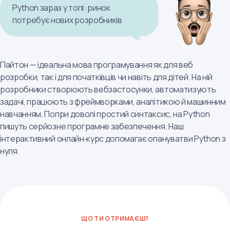
Python зараз у топі: ринок
потребує нових розробників
Пайтон — ідеальна мова програмування як для веб
розробки, так і для початківців чи навіть для дітей. На ній
розробники створюють вебзастосунки, автоматизують
задачі, працюють з фреймворками, аналітикою й машинним
навчанням. Попри доволі простий синтаксис, на Python
пишуть серйозне програмне забезпечення. Наш
інтерактивний онлайн‑курс допомагає опануватви Python з
нуля.
ЩО ТИ ОТРИМАЄШ?