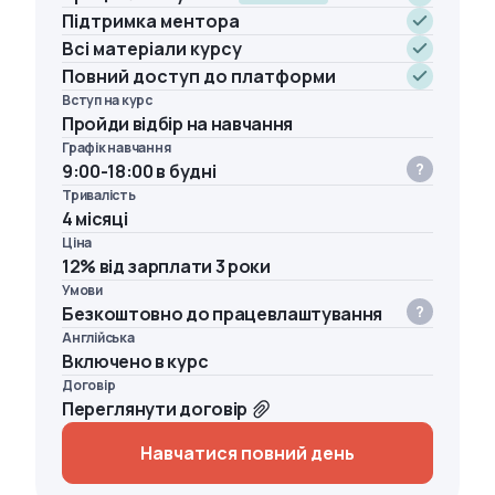
Підтримка ментора
Всі матеріали курсу
Повний доступ до платформи
Вступ на курс
Пройди відбір на навчання
Графік навчання
9:00-18:00 в будні
Тривалість
4 місяці
Ціна
12% від зарплати 3 роки
Умови
Безкоштовно до працевлаштування
Англійська
Включено в курс
Договір
Переглянути договір
Навчатися повний день