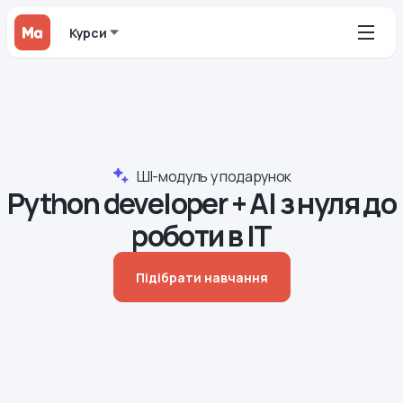
Курси
ШІ-модуль у подарунок
Python developer + AI з нуля до
роботи в IT
Підібрати навчання