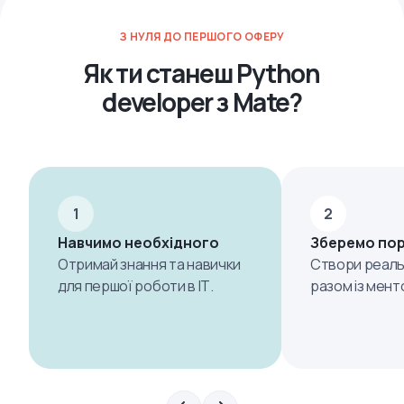
З НУЛЯ ДО ПЕРШОГО ОФЕРУ
Як ти станеш Python
developer з Mate?
1
2
Навчимо необхідного
Зберемо по
Отримай знання та навички
Створи реаль
для першої роботи в ІТ.
разом із мент