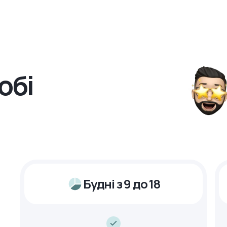
обі
Будні з 9 до 18