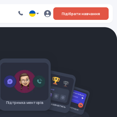
Підібрати навчання
Мотивація навчатись
лійської
Підтримка менторів
Допомога від AI