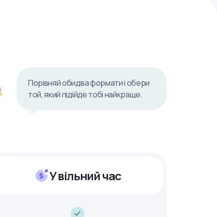
Порівняй обидва формати і обери
той, який підійде тобі найкраще.
У вільний час