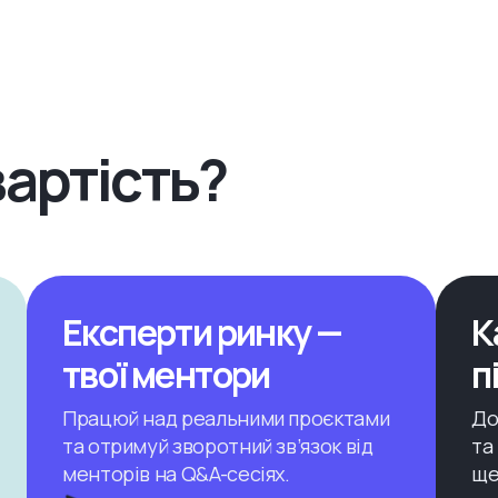
вартість?
Експерти ринку —
К
твої ментори
п
Працюй над реальними проєктами
До
та отримуй зворотний зв’язок від
та
менторів на Q&A-cесіях.
ще