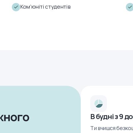
Ком’юніті студентів
жного
В будні з 9 до
Ти вчишся безко