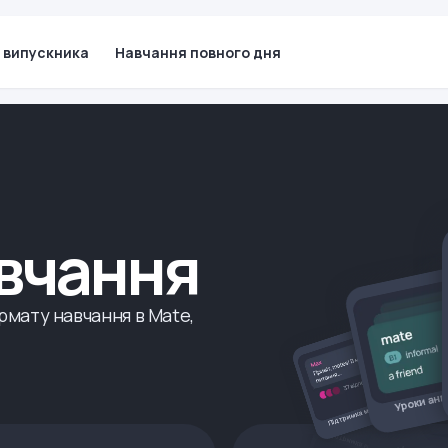
 випускника
Навчання повного дня
авчання
рмату навчання в Mate,
Уроки анг
Підтримка менторів