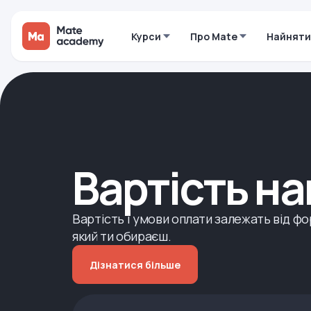
Курси
Про Mate
Найняти
Вартість н
Вартість і умови оплати залежать від фо
який ти обираєш.
Дізнатися більше