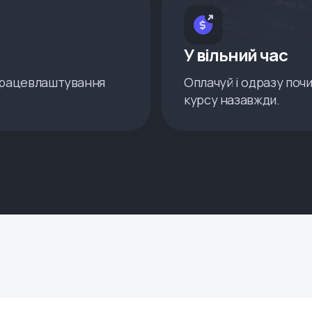
У вільний час
 працевлаштування
Оплачуй і одразу поч
курсу назавжди.