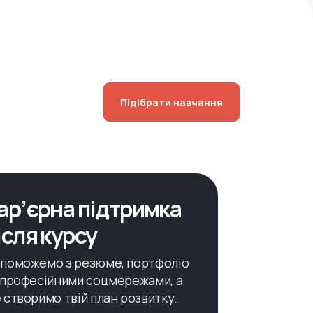
Підібрати навчання
ар’єрна підтримка
ісля курсу
поможемо з резюме, портфоліо
 професійними соцмережами, а
 створимо твій план розвитку.