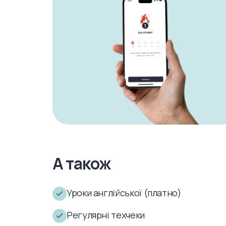
А також
Уроки англійської (платно)
Регулярні техчеки