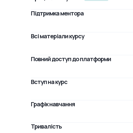
Підтримка ментора
Всі матеріали курсу
Повний доступ до платформи
Вступ на курс
Графік навчання
Тривалість