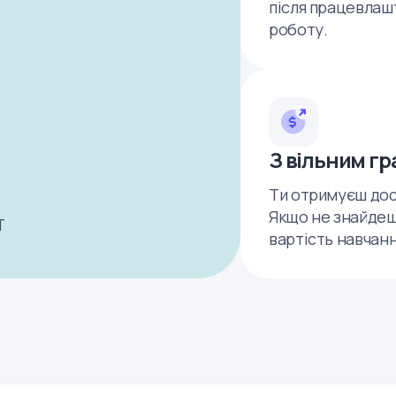
після працевлашт
роботу.
З вільним г
Ти отримуєш дост
Якщо не знайдеш
Т
вартість навчанн