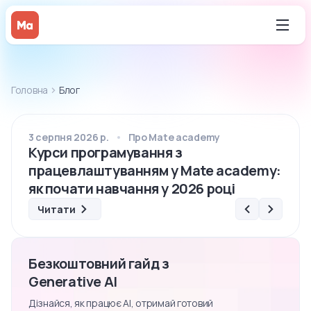
Головна
Блог
3 серпня 2026 р.
Про Mate academy
3 лип
Курси програмування з
Як п
працевлаштуванням у Mate academy:
комп
як почати навчання у 2026 році
мис
Читати
Безкоштовний гайд з
Generative AI
Дізнайся, як працює AI, отримай готовий