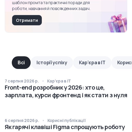
шаблон промта та практичні поради для
роботи, навчання й повсякденних задач.
Отримати
Всі
Історії успіху
Кар'єра в IT
Корисн
7 серпня 2026 р.
Кар'єра в IT
Front-end розробник у 2026: хто це,
зарплата, курси фронтенд і як стати з нуля
6 серпня 2026 р.
Корисні публікації
Як гарячі клавіші Figma спрощують роботу