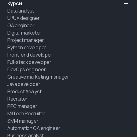
Курси
Data analyst
UI/UX designer
QA engineer
Digital marketer
Project manager
Python developer
Front-end developer
Full-stack developer
DevOps engineer
Creative marketing manager
Java developer
Product Analyst
Recruiter
PPC manager
MilTech Recruiter
SMM manager
Automation QA engineer
Business analyst