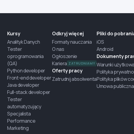
Kursy
Odkryj więcej
Pliki do pobrani
Analityk Danych
Formaty nauczania
iOS
Tester
O nas
Android
oprogramowania
Ogłoszenie
Dokumenty pr
(QA)
Kariera
ZATRUDNIAMY
Warunki użytkowa
Python developer
Oferty pracy
Polityka prywatno
Front-end developer
Zatrudnij absolwenta
Polityka plików c
Java developer
Umowa publiczna
Full-stack developer
Tester
automatyzujący
Specjalista
Performance
Marketing