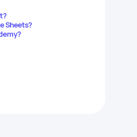
t?
le Sheets?
cademy?