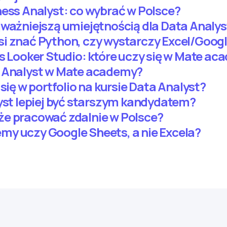
ness Analyst: co wybrać w Polsce?
jważniejszą umiejętnością dla Data Analys
i znać Python, czy wystarczy Excel/Goog
vs Looker Studio: które uczy się w Mate a
a Analyst w Mate academy?
 się w portfolio na kursie Data Analyst?
lyst lepiej być starszym kandydatem?
że pracować zdalnie w Polsce?
y uczy Google Sheets, a nie Excela?