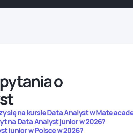
pytania o
st
czy się na kursie Data Analyst w Mate aca
yt na Data Analyst junior w 2026?
yst junior w Polsce w 2026?