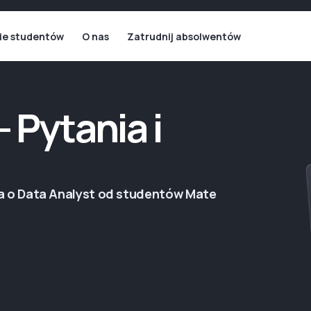
ie studentów
O nas
Zatrudnij absolwentów
 Pytania i
a o Data Analyst od studentów Mate