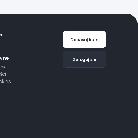
a
Dopasuj kurs
awne
Zaloguj się
nia
ści
ookies