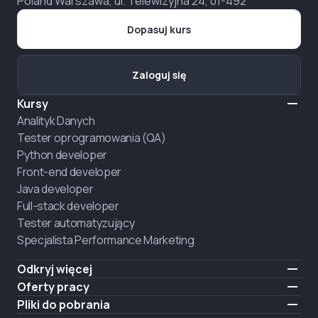
Poland Warszawa, ul. Telewizyjna 24, 01-492
Dopasuj kurs
Zaloguj się
Kursy
Analityk Danych
Tester oprogramowania (QA)
Python developer
Front-end developer
Java developer
Full-stack developer
Tester automatyzujący
Specjalista Performance Marketing
Odkryj więcej
Formaty nauczania
Oferty pracy
O nas
Zatrudnij absolwenta
Pliki do pobrania