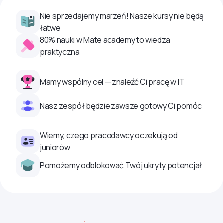
Nie sprzedajemy marzeń! Nasze kursy nie będą
łatwe
80% nauki w Mate academy to wiedza
praktyczna
Mamy wspólny cel — znaleźć Ci pracę w IT
Nasz zespół będzie zawsze gotowy Ci pomóc
Wiemy, czego pracodawcy oczekują od
juniorów
Pomożemy odblokować Twój ukryty potencjał