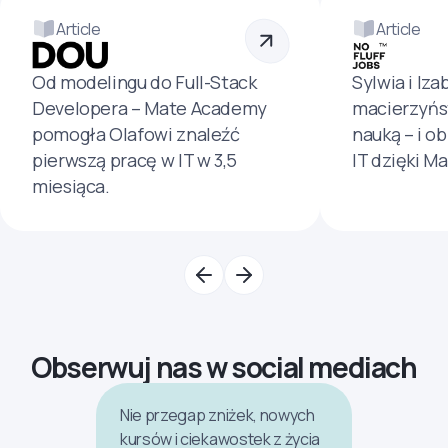
Article
Article
Od modelingu do Full-Stack
Sylwia i Iza
Developera – Mate Academy
macierzyńs
pomogła Olafowi znaleźć
nauką – i o
pierwszą pracę w IT w 3,5
IT dzięki M
miesiąca.
Obserwuj nas w social mediach
Nie przegap zniżek, nowych
kursów i ciekawostek z życia