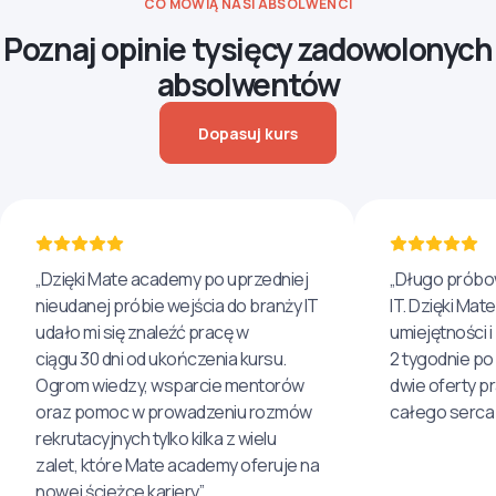
CO MÓWIĄ NASI ABSOLWENCI
Poznaj opinie tysięcy zadowolonych
absolwentów
Dopasuj kurs
„Dzięki Mate academy po uprzedniej
„Długo próbo
nieudanej próbie wejścia do branży IT
IT. Dzięki Ma
udało mi się znaleźć pracę w
umiejętności 
ciągu 30 dni od ukończenia kursu.
2 tygodnie po
Ogrom wiedzy, wsparcie mentorów
dwie oferty p
oraz pomoc w prowadzeniu rozmów
całego serca 
rekrutacyjnych tylko kilka z wielu
zalet, które Mate academy oferuje na
nowej ścieżce kariery”.