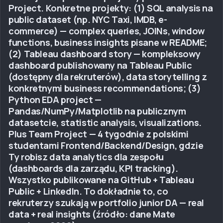
Project. Konkretne projekty: (1) SQL analysis na
public dataset (np. NYC Taxi, IMDB, e-
commerce) — complex queries, JOINs, window
functions, business insights pisane w README;
(2) Tableau dashboard story — kompleksowy
dashboard publishowany na Tableau Public
(dostępny dla rekruterów), data storytelling z
konkretnymi business recommendations; (3)
Python EDA project —
Pandas/NumPy/Matplotlib na publicznym
datasetcie, statistic analysis, visualizations.
Plus Team Project — 4 tygodnie z polskimi
studentami Frontend/Backend/Design, gdzie
Ty robisz data analytics dla zespołu
(dashboards dla zarządu, KPI tracking).
Wszystko publikowane na GitHub + Tableau
Public + LinkedIn. To dokładnie to, co
rekruterzy szukają w portfolio junior DA — real
data + real insights (źródło: dane Mate