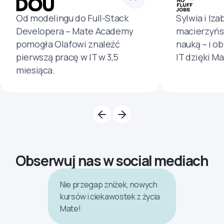
Od modelingu do Full-Stack
Sylwia i Iza
Developera – Mate Academy
macierzyńs
pomogła Olafowi znaleźć
nauką – i o
pierwszą pracę w IT w 3,5
IT dzięki M
miesiąca.
Obserwuj nas w social mediach
Nie przegap zniżek, nowych
kursów i ciekawostek z życia
Mate!