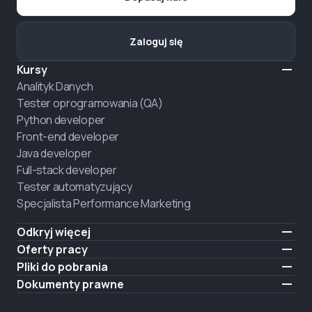
Zaloguj się
Kursy
Analityk Danych
Tester oprogramowania (QA)
Python developer
Front-end developer
Java developer
Full-stack developer
Tester automatyzujący
Specjalista Performance Marketing
Odkryj więcej
Formaty nauczania
Oferty pracy
O nas
Zatrudnij absolwenta
Pliki do pobrania
Ogłoszenie
iOS
Dokumenty prawne
Kariera
Android
Warunki użytkowania
ZATRUDNIAMY