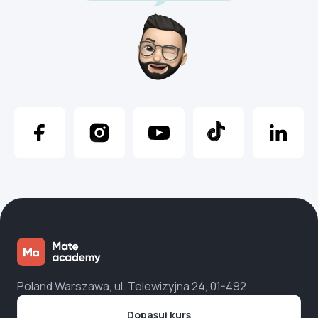
Poland Warszawa, ul. Telewizyjna 24, 01-492
Dopasuj kurs