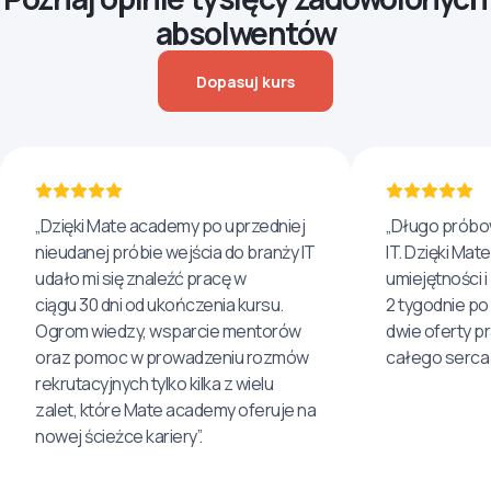
absolwentów
Dopasuj kurs
„Dzięki Mate academy po uprzedniej
„Długo próbo
nieudanej próbie wejścia do branży IT
IT. Dzięki Ma
udało mi się znaleźć pracę w
umiejętności 
ciągu 30 dni od ukończenia kursu.
2 tygodnie po
Ogrom wiedzy, wsparcie mentorów
dwie oferty p
oraz pomoc w prowadzeniu rozmów
całego serca 
rekrutacyjnych tylko kilka z wielu
zalet, które Mate academy oferuje na
nowej ścieżce kariery”.