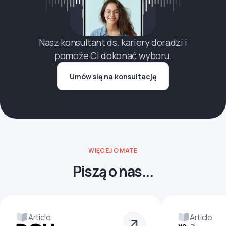
Nasz konsultant ds. kariery doradzi i
pomoże Ci dokonać wyboru.
Umów się na konsultację
WIĘCEJ O MATE
Piszą o nas...
Article
Article