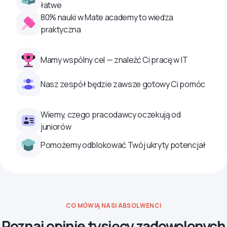
łatwe
80% nauki w Mate academy to wiedza
praktyczna
Mamy wspólny cel — znaleźć Ci pracę w IT
Nasz zespół będzie zawsze gotowy Ci pomóc
Wiemy, czego pracodawcy oczekują od
juniorów
Pomożemy odblokować Twój ukryty potencjał
CO MÓWIĄ NASI ABSOLWENCI
Poznaj opinie tysięcy zadowolonych