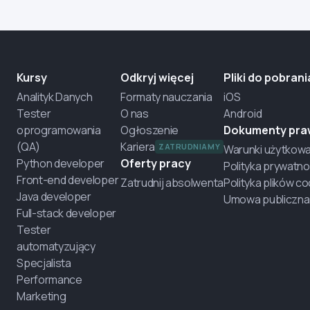
Kursy
Odkryj więcej
Pliki do pobrani
Analityk Danych
Formaty nauczania
iOS
Tester
O nas
Android
oprogramowania
Ogłoszenie
Dokumenty pr
(QA)
Kariera
ZATRUDNIAMY
Warunki użytkowa
Python developer
Oferty pracy
Polityka prywatno
Front-end developer
Zatrudnij absolwenta
Polityka plików c
Java developer
Umowa publiczna
Full-stack developer
Tester
automatyzujący
Specjalista
Performance
Marketing