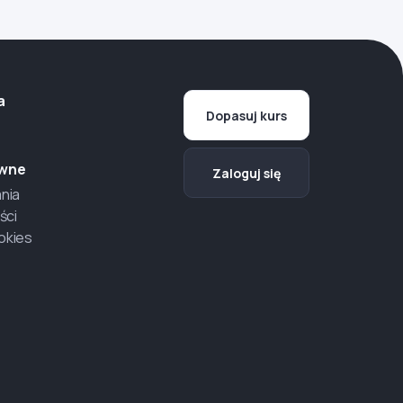
a
Dopasuj kurs
awne
Zaloguj się
nia
ści
ookies