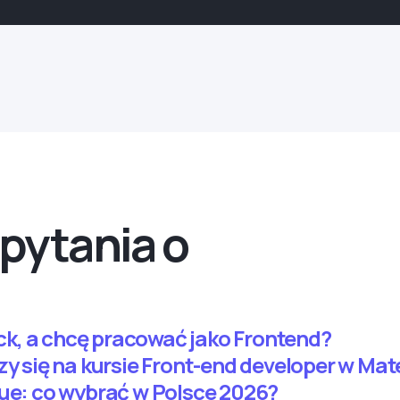
pytania o
tack, a chcę pracować jako Frontend?
czy się na kursie Front-end developer w M
Vue: co wybrać w Polsce 2026?