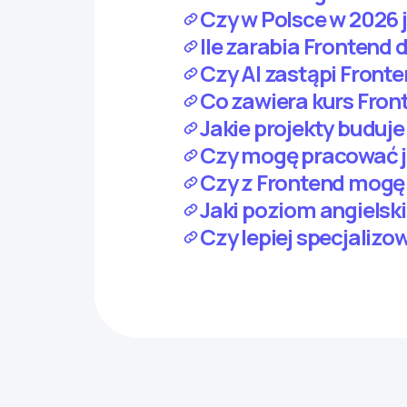
Czy w Polsce w 2026 j
Ile zarabia Frontend 
Czy AI zastąpi Front
Co zawiera kurs Fro
Jakie projekty buduje
Czy mogę pracować j
Czy z Frontend mogę p
Jaki poziom angielsk
Czy lepiej specjalizo