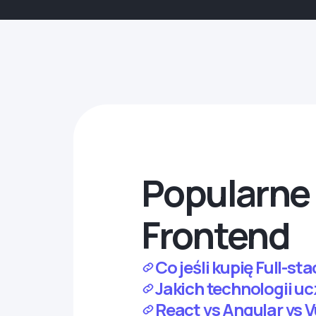
Popularne 
Frontend
Co jeśli kupię Full-s
Jakich technologii u
React vs Angular vs 