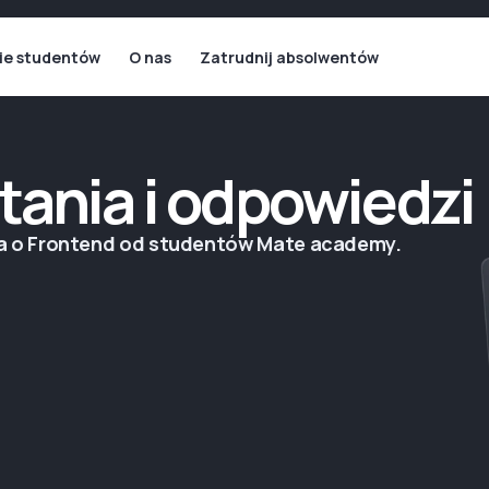
ie studentów
O nas
Zatrudnij absolwentów
tania i odpowiedzi
ia o Frontend od studentów Mate academy.