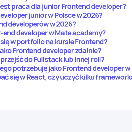
est praca dla junior Frontend developer?
developer junior w Polsce w 2026?
end developerów w 2026?
nt-end developer w Mate academy?
 się w portfolio na kursie Frontend?
ako Frontend developer zdalnie?
rzejść do Fullstack lub innej roli?
iego potrzebuję jako Frontend developer w
wać się w React, czy uczyć kilku framewor