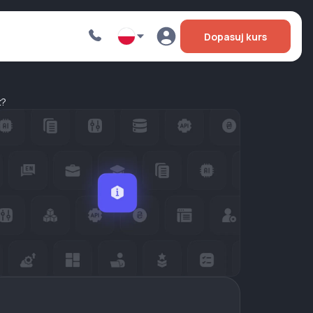
Dopasuj kurs
z?