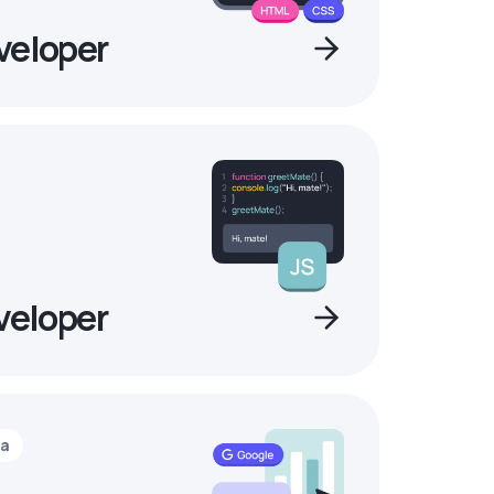
veloper
veloper
ia