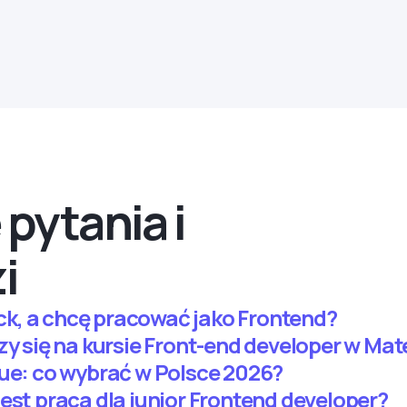
pytania i
i
tack, a chcę pracować jako Frontend?
czy się na kursie Front-end developer w M
Vue: co wybrać w Polsce 2026?
est praca dla junior Frontend developer?