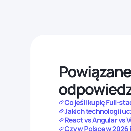
Powiązane 
odpowiedz
Co jeśli kupię Full-s
Jakich technologii u
React vs Angular vs 
Czy w Polsce w 2026 j