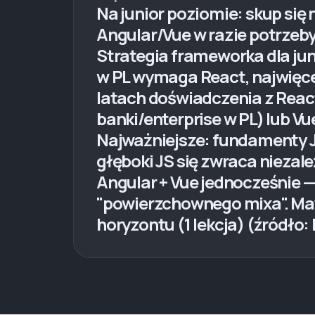
Na junior poziomie: skup się
Angular/Vue w razie potrzeby
Strategia frameworka dla jun
w PL wymaga React, najwięcej 
latach doświadczenia z React
banki/enterprise w PL) lub Vu
Najważniejsze: fundamenty J
głęboki JS się zwraca niezal
Angular + Vue jednocześnie —
"powierzchownego mixa". Mate
horyzontu (1 lekcja) (źródło: