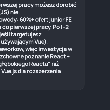
ierwszej pracy możesz dorobić
JS) nie.
owody: 60%+ ofert junior FE
 do pierwszej pracy. Po 1–2
eśli targetujesz
ie używającym Vue).
eworków, więc inwestycja w
erzchowne poznanie React +
głębokiego Reacta" niż
Vue.js dla rozszerzenia