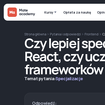
Kursy
Opłata za naukę
Opin
Strona główna
Pytania i odpowiedzi
Frontend
C
Czy lepiej spe
React, czy ucz
frameworków 
Temat pytania:
Specjalizacje
Odpowiedź: