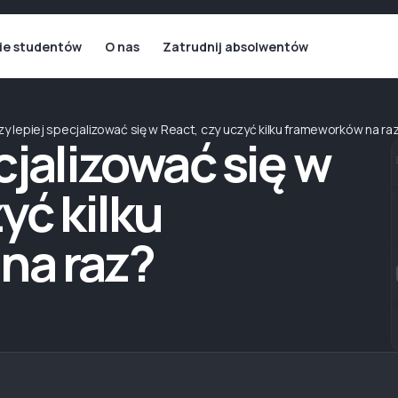
ie studentów
O nas
Zatrudnij absolwentów
zy lepiej specjalizować się w React, czy uczyć kilku frameworków na ra
cjalizować się w
yć kilku
na raz?