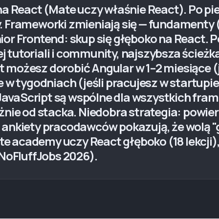
 na React (Mate uczy właśnie React). Po p
. Frameworki zmieniają się — fundamenty (
ior Frontend: skup się głęboko na React. P
tutoriali i community, najszybsza ścieżka
 możesz dorobić Angular w 1–2 miesiące (j
e w tygodniach (jeśli pracujesz w startup
avaScript są wspólne dla wszystkich fram
eżnie od stacka. Niedobra strategia: powi
 ankiety pracodawców pokazują, że wolą "
 academy uczy React głęboko (18 lekcji), 
 NoFluffJobs 2026).