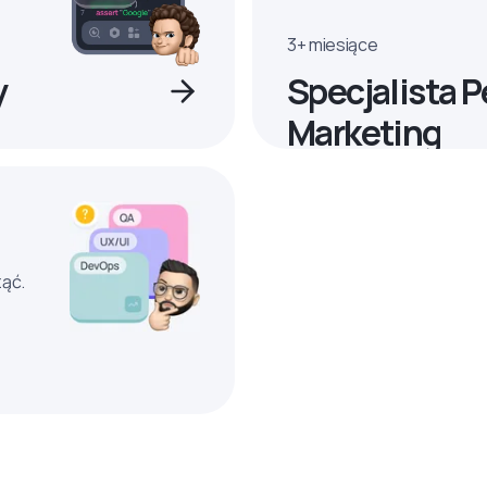
3+ miesiące
y
Specjalista 
Marketing
ząć.