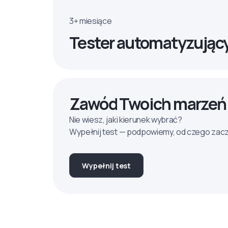
3+ miesiące
Tester automatyzując
Zawód Twoich marzeń
Nie wiesz, jaki kierunek wybrać?
Wypełnij test — podpowiemy, od czego zac
Wypełnij test