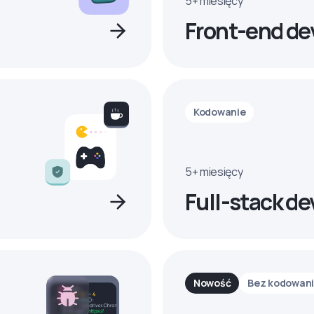
5+ miesięcy
Front-end de
Kodowanie
5+ miesięcy
Full-stack de
Nowość
Bez kodowan