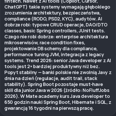
fintech. Nawet z AI tools (Copilot, Cursor,
ChatGPT) takie systemy wymagają głębokiego
zrozumienia architektury, bezpieczeństwa,
compliance (RODO, PSD2, KYC), audytów. AI
dobrze robi: typowe CRUD operacje, DAO/DTO
classes, basic Spring controllers, JUnit tests.
Czego nie robi dobrze: enterprise architektura
mikroserwisów, race condition fixes,
projektowanie DB schemy dla compliance,
performance tuning JVM, integracja z legacy
systems. Trend 2026: senior Java developer z AI
tools jest 2× bardziej produktywny niż bez.
Popyt stabilny — banki polskie nie zwolnią Javy z
dnia na dzień (regulacje, audit trail, stack
stability). Spring Boot pozostaje must-have
skill dla junior Java w 2026 (źródło: NoFluffJobs
2026). W Mate academy kurs Java developer to
650 godzin nauki Spring Boot, Hibernate i SQL, z
gwarancją 16 tygodni na pierwszą pracę.