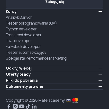
Zaloguj się
Kursy
Analityk Danych
Tester oprogramowania (QA)
Python developer
Front-end developer
Java developer
Full-stack developer
Tester automatyzujący
Specjalista Performance Marketing
Odkryj więcej
Formaty nauczania
Oferty pracy
O nas
Zatrudnij absolwenta
Pliki do pobrania
Ogłoszenie
iOS
Dokumenty prawne
Kariera
Android
Warunki użytkowania
ZATRUDNIAMY
Polityka prywatności
Copyright © 2026 Mate academy
Polityka plików cookies