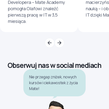
Developera – Mate Academy
macierzyńs
pomogła Olafowi znaleźć
nauką – i o
pierwszą pracę w IT w 3,5
IT dzięki M
miesiąca.
Obserwuj nas w social mediach
Nie przegap zniżek, nowych
kursów i ciekawostek z życia
Mate!