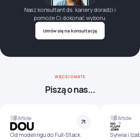
Nasz konsultant ds. kariery doradzi i
pomoże Ci dokonać wyboru.
Umów się na konsultację
WIĘCEJ O MATE
Piszą o nas...
Article
Article
Od modelingu do Full-Stack
Sylwia i Iza