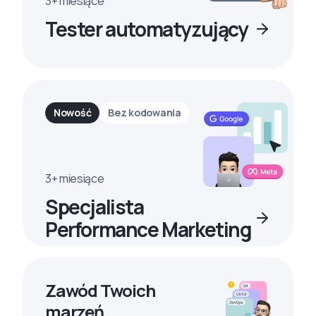
3+ miesiące
Tester automatyzujący
Nowość
Bez kodowania
3+ miesiące
Specjalista
Performance Marketing
Zawód Twoich
marzeń