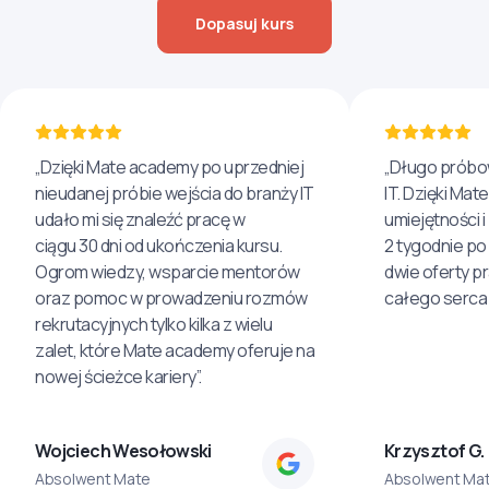
Dopasuj kurs
„Dzięki Mate academy po uprzedniej
„Długo próbo
nieudanej próbie wejścia do branży IT
IT. Dzięki Ma
udało mi się znaleźć pracę w
umiejętności 
ciągu 30 dni od ukończenia kursu.
2 tygodnie po
Ogrom wiedzy, wsparcie mentorów
dwie oferty p
oraz pomoc w prowadzeniu rozmów
całego serca 
rekrutacyjnych tylko kilka z wielu
zalet, które Mate academy oferuje na
nowej ścieżce kariery”.
Wojciech Wesołowski
Krzysztof G.
Absolwent Mate
Absolwent Ma