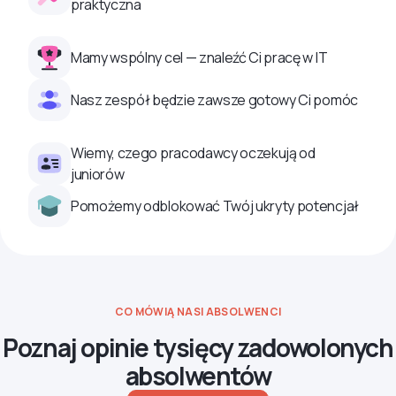
praktyczna
Mamy wspólny cel — znaleźć Ci pracę w IT
Nasz zespół będzie zawsze gotowy Ci pomóc
Wiemy, czego pracodawcy oczekują od
juniorów
Pomożemy odblokować Twój ukryty potencjał
CO MÓWIĄ NASI ABSOLWENCI
Poznaj opinie tysięcy zadowolonych
absolwentów