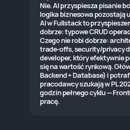
Nie. AI przyspiesza pisanie b
logika biznesowa pozostają u 
AI w Fullstack to przyspiesze
dobrze: typowe CRUD operacj
Czego nie robi dobrze: archi
trade-offs, security/privacy
developer, który efektywnie p
się na wartość rynkową. Głów
Backend + Database) i potrafi
pracodawcy szukają w PL 202
godzin pełnego cyklu — Front
pracę.