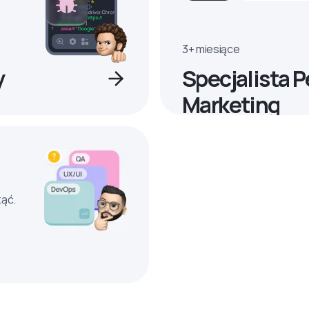
3+ miesiące
y
Specjalista 
Marketing
ząć.