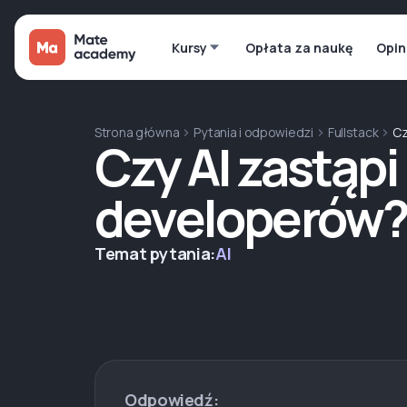
Kursy
Opłata za naukę
Opin
Strona główna
Pytania i odpowiedzi
Fullstack
Cz
Czy AI zastąpi
developerów
Temat pytania:
AI
Odpowiedź: