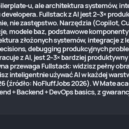
oilerplate-u, ale architektura systemów, i
developera. Fullstack z AI jest 2–3× produ
nie, nie zastępstwo. Narzędzia (Copilot, C
e, modele baz, podstawowe komponenty UI
tektura złożonych systemów, integracje z
 decisions, debugging produkcyjnych probl
racuje z AI, jest 2–3× bardziej produktyw
na przewaga Fullstack: widzisz pełny obr
sz inteligentnie używać AI w każdej warstwi
6 (źródło: NoFluffJobs 2026). W Mate acad
end + Backend + DevOps basics, z gwarancj