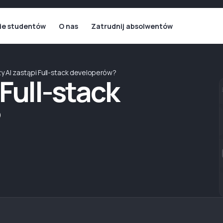
ie studentów
O nas
Zatrudnij absolwentów
y AI zastąpi Full-stack developerów?
 Full-stack
?