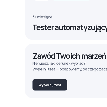
3+ miesiące
Tester automatyzując
Zawód Twoich marzeń
Nie wiesz, jaki kierunek wybrać?
Wypełnij test — podpowiemy, od czego zac
Wypełnij test