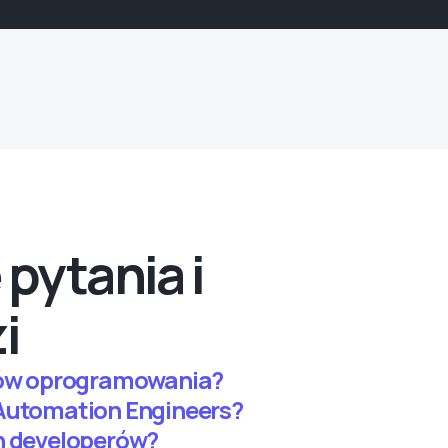
pytania i
i
erów oprogramowania?
 Automation Engineers?
n developerów?