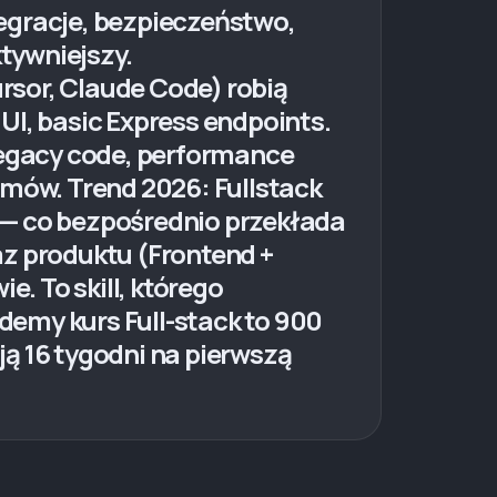
ntegracje, bezpieczeństwo,
ktywniejszy.
ursor, Claude Code) robią
, basic Express endpoints.
 legacy code, performance
emów. Trend 2026: Fullstack
ny — co bezpośrednio przekłada
az produktu (Frontend +
e. To skill, którego
emy kurs Full-stack to 900
ą 16 tygodni na pierwszą