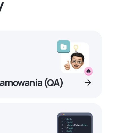
y
ramowania (QA)