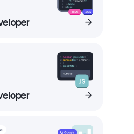
veloper
veloper
ia