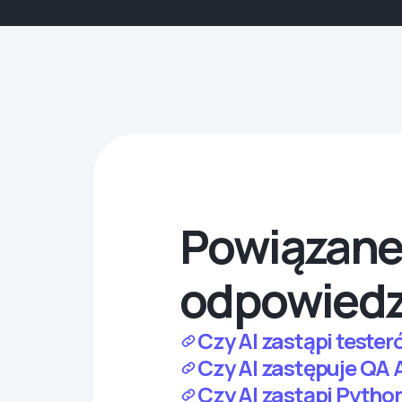
Powiązane 
odpowiedz
Czy AI zastąpi test
Czy AI zastępuje QA
Czy AI zastąpi Pytho