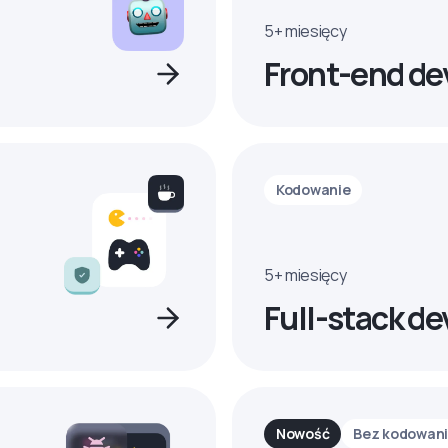
5+ miesięcy
Front-end de
Kodowanie
5+ miesięcy
Full-stack de
Nowość
Bez kodowan