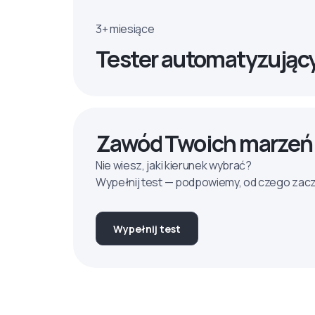
3+ miesiące
Tester automatyzując
Zawód Twoich marzeń
Nie wiesz, jaki kierunek wybrać?
Wypełnij test — podpowiemy, od czego zac
Wypełnij test