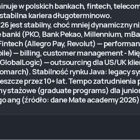
inuje w polskich bankach, fintech, telecom 
j stabilna kariera długoterminowo.
026 jest stabilny, choć mniej dynamiczny n
 banki (PKO, Bank Pekao, Millennium, mBa
Fintech (Allegro Pay, Revolut) — performanc
bile) — billing, customer management - M
GlobalLogic) — outsourcing dla US/UK klie
omarch). Stabilność rynku Java: legacy 
szcze przez 10+ lat. Tempo zatrudnienia p
 stażowe (graduate programs) dla juniors
go ang (źródło: dane Mate academy 2026)