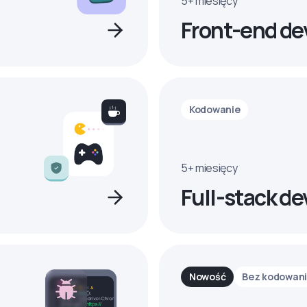
5+ miesięcy
Front-end de
Kodowanie
5+ miesięcy
Full-stack de
Nowość
Bez kodowan