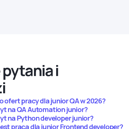
pytania i
i
o ofert pracy dla junior QA w 2026?
pyt na QA Automation junior?
yt na Python developer junior?
est praca dla junior Frontend developer?