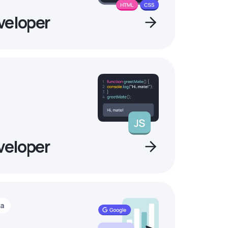
veloper
veloper
ia