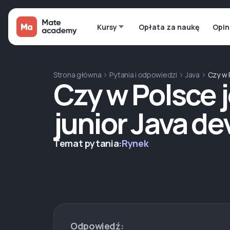
Kursy
Opłata za naukę
Opin
Strona główna
Pytania i odpowiedzi
Java
Czy w 
Czy w Polsce 
junior Java d
Temat pytania:
Rynek
Odpowiedź: