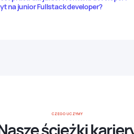
yt na junior Fullstack developer?
CZEGO UCZYMY
Nasze ścieżki karier