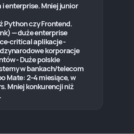
i enterprise. Mniej junior
iż Python czy Frontend.
nk) — duże enterprise
e-critical aplikacje -
iędzynarodowe korporacje
ntów - Duże polskie
systemy w bankach/telecom
o Mate: 2–4 miesiące, w
. Mniej konkurencji niż
.