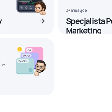
3+ miesiące
y
Specjalista 
Marketing
ząć.