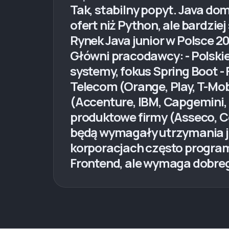
Tak, stabilny popyt. Java dom
ofert niż Python, ale bardzie
Rynek Java junior w Polsce 2
Główni pracodawcy: - Polskie
systemy, fokus Spring Boot - 
Telecom (Orange, Play, T-Mo
(Accenture, IBM, Capgemini, 
produktowe firmy (Asseco, C
będą wymagały utrzymania je
korporacjach często programy
Frontend, ale wymaga dobre