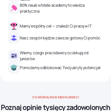
80% nauki w Mate academy to wiedza
praktyczna
Mamy wspólny cel — znaleźć Ci pracę w IT
Nasz zespół będzie zawsze gotowy Ci pomóc
Wiemy, czego pracodawcy oczekują od
juniorów
Pomożemy odblokować Twój ukryty potencjał
CO MÓWIĄ NASI ABSOLWENCI
Poznaj opinie tysięcy zadowolonych