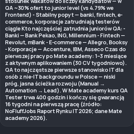
stosunek wakatów do liczby kandydatów — w
QA ~30% ofert to junior level (vs 4.79% we
Frontend) - Stabilny popyt — banki, fintech, e-
commerce, korporacje zatrudniają testerów
ciągle Kto najczęściej zatrudnia juniorów QA: -
Banki — Bank Pekao, ING, Millennium - Fintech —
Revolut, mBank - E-commerce — Allegro, Booksy
- Korporacje — Accenture, IBM, Asseco Czas do
pierwszej pracy po Mate academy: 1–3 miesiące
z aktywnym aplikowaniem (30 CV tygodniowo).
QA to najczęstsze pierwsze stanowisko IT dla
osób z nie-IT backgroundu w Polsce — niski
próg, jasna ścieżka rozwoju (Manual →
Automation → Lead). W Mate academy kurs QA
Tester trwa 400 godzin i kończy się gwarancją
16 tygodni na pierwszą pracę (źródło:
NoFluffJobs Raport Rynku IT 2026; dane Mate
academy 2026).