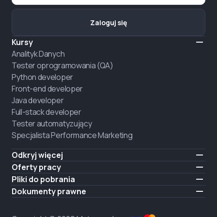
Zaloguj się
Kursy
Analityk Danych
Tester oprogramowania (QA)
Python developer
Front-end developer
Java developer
Full-stack developer
Tester automatyzujący
Specjalista Performance Marketing
Odkryj więcej
Formaty nauczania
Oferty pracy
O nas
Zatrudnij absolwenta
Pliki do pobrania
Ogłoszenie
iOS
Dokumenty prawne
Kariera
Android
Warunki użytkowania
ZATRUDNIAMY
Polityka prywatności