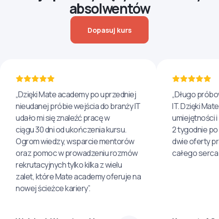
absolwentów
Dopasuj kurs
„Dzięki Mate academy po uprzedniej
„Długo próbo
nieudanej próbie wejścia do branży IT
IT. Dzięki Ma
udało mi się znaleźć pracę w
umiejętności 
ciągu 30 dni od ukończenia kursu.
2 tygodnie po
Ogrom wiedzy, wsparcie mentorów
dwie oferty p
oraz pomoc w prowadzeniu rozmów
całego serca 
rekrutacyjnych tylko kilka z wielu
zalet, które Mate academy oferuje na
nowej ścieżce kariery”.