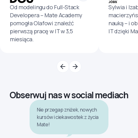
Od modelingu do Full-Stack
Sylwia i Iza
Developera – Mate Academy
macierzyńs
pomogła Olafowi znaleźć
nauką – i o
pierwszą pracę w IT w 3,5
IT dzięki M
miesiąca.
Obserwuj nas w social mediach
Nie przegap zniżek, nowych
kursów i ciekawostek z życia
Mate!