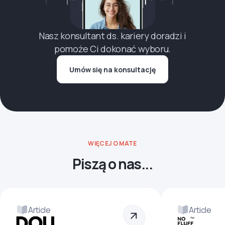
Nasz konsultant ds. kariery doradzi i
pomoże Ci dokonać wyboru.
Umów się na konsultację
WIĘCEJ O MATE
Piszą o nas...
Article
Article