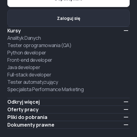
Zaloguj się
Kursy
Analityk Danych
Tester oprogramowania (QA)
Python developer
Front-end developer
Java developer
Full-stack developer
Tester automatyzujący
Specjalista Performance Marketing
Odkryj więcej
Formaty nauczania
Oferty pracy
O nas
Zatrudnij absolwenta
Pliki do pobrania
Ogłoszenie
iOS
Dokumenty prawne
Kariera
Android
Warunki użytkowania
ZATRUDNIAMY