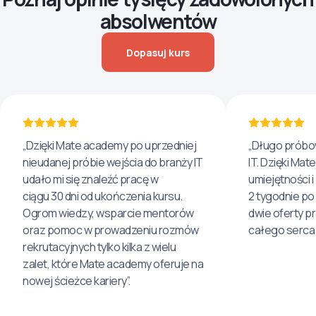
absolwentów
Dopasuj kurs
„Dzięki Mate academy po uprzedniej
„Długo próbo
nieudanej próbie wejścia do branży IT
IT. Dzięki Ma
udało mi się znaleźć pracę w
umiejętności 
ciągu 30 dni od ukończenia kursu.
2 tygodnie po
Ogrom wiedzy, wsparcie mentorów
dwie oferty p
oraz pomoc w prowadzeniu rozmów
całego serca 
rekrutacyjnych tylko kilka z wielu
zalet, które Mate academy oferuje na
nowej ścieżce kariery”.