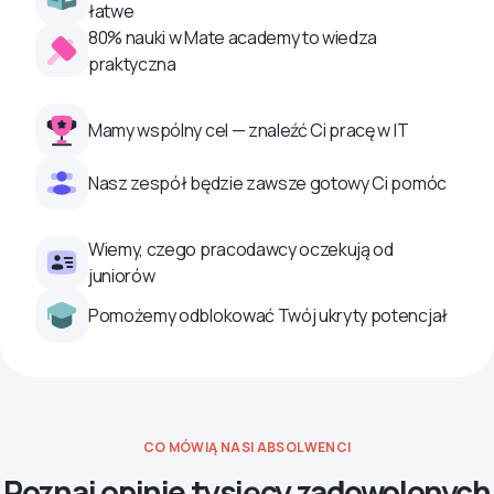
łatwe
80% nauki w Mate academy to wiedza
praktyczna
Mamy wspólny cel — znaleźć Ci pracę w IT
Nasz zespół będzie zawsze gotowy Ci pomóc
Wiemy, czego pracodawcy oczekują od
juniorów
Pomożemy odblokować Twój ukryty potencjał
CO MÓWIĄ NASI ABSOLWENCI
Poznaj opinie tysięcy zadowolonych