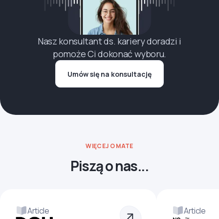
Nasz konsultant ds. kariery doradzi i
pomoże Ci dokonać wyboru.
Umów się na konsultację
WIĘCEJ O MATE
Piszą o nas...
Article
Article