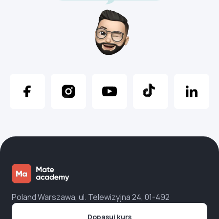
Poland Warszawa, ul. Telewizyjna 24, 01-492
Dopasuj kurs