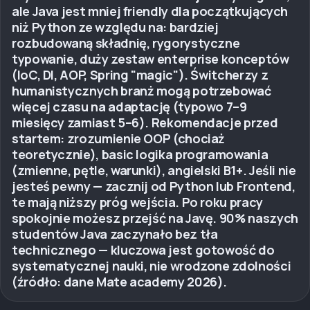
ale Java jest mniej friendly dla początkujących
niż Python ze względu na: bardziej
rozbudowaną składnię, rygorystyczne
typowanie, duży zestaw enterprise konceptów
(IoC, DI, AOP, Spring "magic"). Świtcherzy z
humanistycznych branż mogą potrzebować
więcej czasu na adaptację (typowo 7–9
miesięcy zamiast 5–6). Rekomendacje przed
startem: zrozumienie OOP (chociaż
teoretycznie), basic logika programowania
(zmienne, pętle, warunki), angielski B1+. Jeśli nie
jesteś pewny — zacznij od Python lub Frontend,
te mają niższy próg wejścia. Po roku pracy
spokojnie możesz przejść na Javę. 90% naszych
studentów Java zaczynało bez tła
technicznego — kluczowa jest gotowość do
systematycznej nauki, nie wrodzone zdolności
(źródło: dane Mate academy 2026).