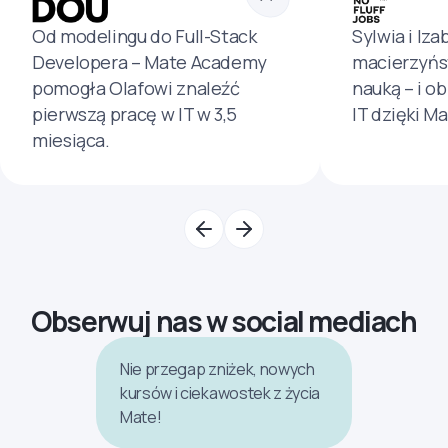
Od modelingu do Full-Stack
Sylwia i Iza
Developera – Mate Academy
macierzyńs
pomogła Olafowi znaleźć
nauką – i o
pierwszą pracę w IT w 3,5
IT dzięki M
miesiąca.
Obserwuj nas w social mediach
Nie przegap zniżek, nowych
kursów i ciekawostek z życia
Mate!