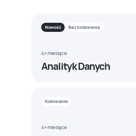
Nowość
Bez kodowania
4+ miesiące
Analityk Danych
Kodowanie
4+ miesiące