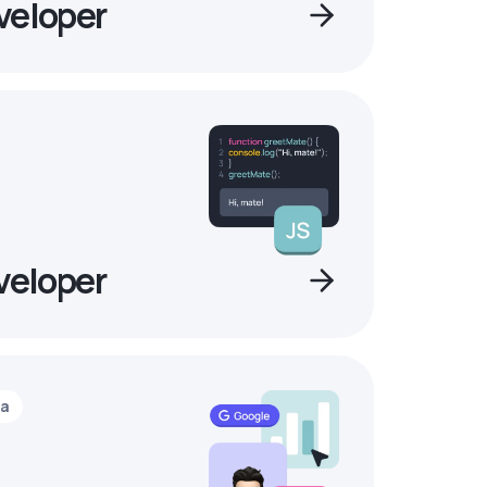
veloper
veloper
ia