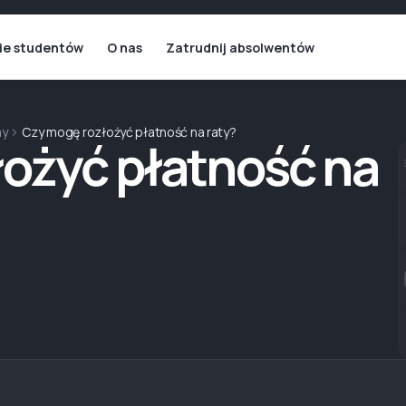
ie studentów
O nas
Zatrudnij absolwentów
my
Czy mogę rozłożyć płatność na raty?
ożyć płatność na