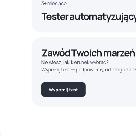
3+ miesiące
Tester automatyzując
Zawód Twoich marzeń
Nie wiesz, jaki kierunek wybrać?
Wypełnij test — podpowiemy, od czego zac
Wypełnij test