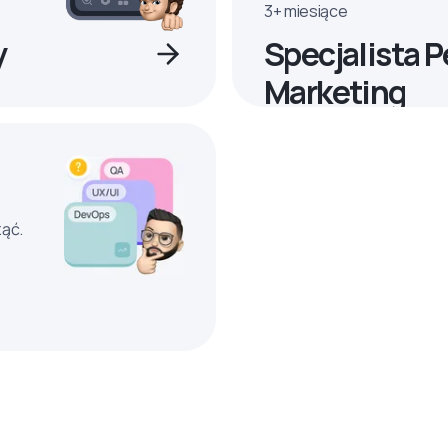
3+ miesiące
y
Specjalista 
Marketing
ząć.