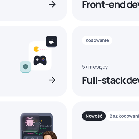
Front-end de
Kodowanie
5+ miesięcy
Full-stack de
Nowość
Bez kodowan