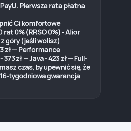
 PayU. Pierwsza rata płatna
pnić Ci komfortowe
0 rat 0% (RRSO 0%) - Alior
 góry (jeśli wolisz)
43 zł — Performance
373 zł — Java - 423 zł — Full-
masz czas, by upewnić się, że
z 16-tygodniowa gwarancja