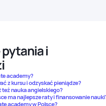
pytania i
i
Mate academy?
 z kursu i odzyskać pieniądze?
t też nauka angielskiego?
sce ma najlepsze raty i finansowanie nauki
Mate academy w Polsce?