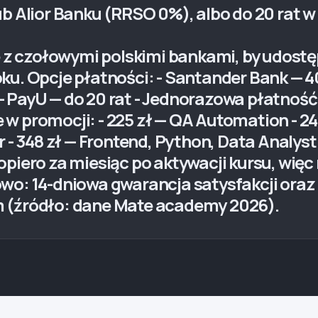
ub Alior Banku (RRSO 0%), albo do 20 rat w
z czołowymi polskimi bankami, by udostę
ku. Opcje płatności: - Santander Bank — 4
PayU — do 20 rat - Jednorazowa płatność z
w promocji: - 225 zł — QA Automation - 2
 - 348 zł — Frontend, Python, Data Analyst - 
piero za miesiąc po aktywacji kursu, więc 
owo: 14-dniowa gwarancja satysfakcji ora
m (źródło: dane Mate academy 2026).