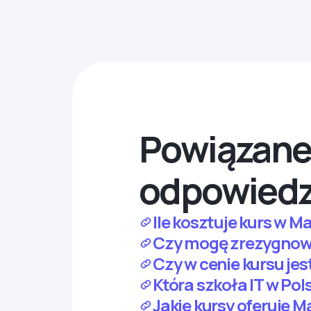
Powiązane 
odpowiedz
Ile kosztuje kurs w 
Czy mogę zrezygnować
Czy w cenie kursu jes
Która szkoła IT w Pol
Jakie kursy oferuje 