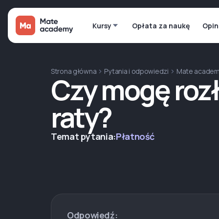
Kursy
Opłata za naukę
Opin
Strona główna
Pytania i odpowiedzi
Mate acade
Czy mogę rozł
raty?
Temat pytania:
Płatność
Odpowiedź: