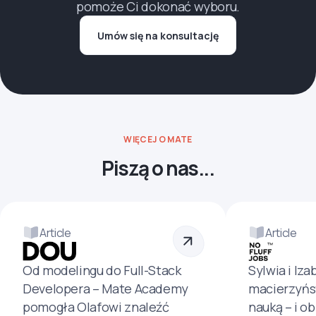
pomoże Ci dokonać wyboru.
Umów się na konsultację
WIĘCEJ O MATE
Piszą o nas...
Article
Article
Od modelingu do Full-Stack
Sylwia i Iza
Developera – Mate Academy
macierzyńs
pomogła Olafowi znaleźć
nauką – i o