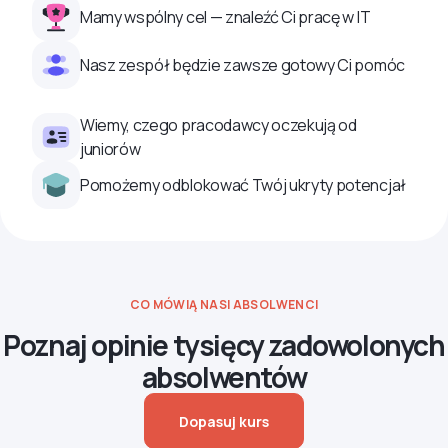
Mamy wspólny cel — znaleźć Ci pracę w IT
Nasz zespół będzie zawsze gotowy Ci pomóc
Wiemy, czego pracodawcy oczekują od
juniorów
Pomożemy odblokować Twój ukryty potencjał
CO MÓWIĄ NASI ABSOLWENCI
Poznaj opinie tysięcy zadowolonych
absolwentów
Dopasuj kurs