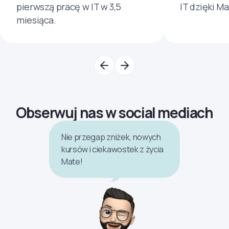
pierwszą pracę w IT w 3,5
IT dzięki M
miesiąca.
Obserwuj nas w social mediach
Nie przegap zniżek, nowych
kursów i ciekawostek z życia
Mate!