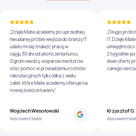
„Dzięki Mate academy po uprzedniej
„Długo próbo
nieudanej próbie wejścia do branży IT
IT. Dzięki Ma
udało mi się znaleźć pracę w
umiejętności 
ciągu 30 dni od ukończenia kursu.
2 tygodnie po
Ogrom wiedzy, wsparcie mentorów
dwie oferty p
oraz pomoc w prowadzeniu rozmów
całego serca 
rekrutacyjnych tylko kilka z wielu
zalet, które Mate academy oferuje na
nowej ścieżce kariery”.
Wojciech Wesołowski
Krzysztof G.
Absolwent Mate
Absolwent Ma