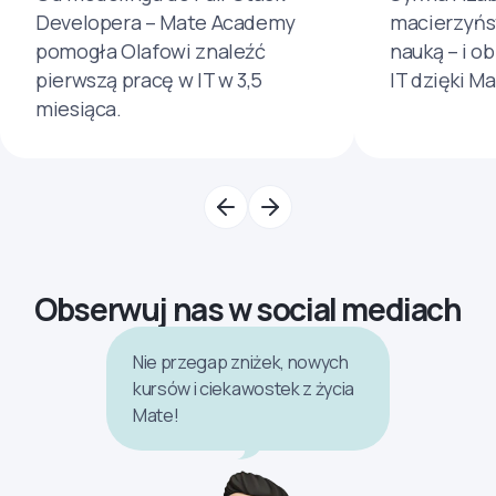
Developera – Mate Academy
macierzyńs
pomogła Olafowi znaleźć
nauką – i o
pierwszą pracę w IT w 3,5
IT dzięki M
miesiąca.
Obserwuj nas w social mediach
Nie przegap zniżek, nowych
kursów i ciekawostek z życia
Mate!