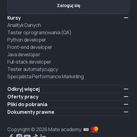
Zaloguj się
Kursy
Analityk Danych
Tester oprogramowania (QA)
Python developer
Front-end developer
Java developer
Full-stack developer
Tester automatyzujący
Specjalista Performance Marketing
Odkryj więcej
Formaty nauczania
Oferty pracy
O nas
Zatrudnij absolwenta
Pliki do pobrania
Ogłoszenie
iOS
Dokumenty prawne
Kariera
Android
Warunki użytkowania
ZATRUDNIAMY
Polityka prywatności
Copyright © 2026 Mate academy
Polityka plików cookies