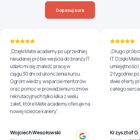
Dopasuj kurs
„Dzięki Mate academy po uprzedniej
„Długo próbo
nieudanej próbie wejścia do branży IT
IT. Dzięki Ma
udało mi się znaleźć pracę w
umiejętności 
ciągu 30 dni od ukończenia kursu.
2 tygodnie po
Ogrom wiedzy, wsparcie mentorów
dwie oferty p
oraz pomoc w prowadzeniu rozmów
całego serca 
rekrutacyjnych tylko kilka z wielu
zalet, które Mate academy oferuje na
nowej ścieżce kariery”.
Wojciech Wesołowski
Krzysztof G.