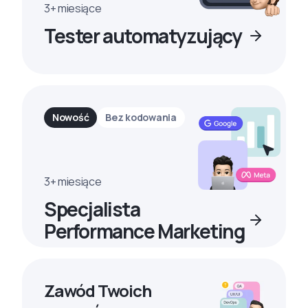
3+ miesiące
Tester automatyzujący
Nowość
Bez kodowania
3+ miesiące
Specjalista
Performance Marketing
Zawód Twoich