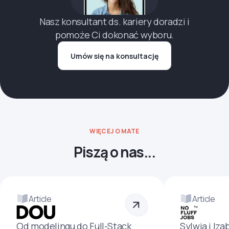
Nasz konsultant ds. kariery doradzi i
pomoże Ci dokonać wyboru.
Umów się na konsultację
WIĘCEJ O MATE
Piszą o nas...
Article
Article
Od modelingu do Full-Stack
Sylwia i Iza