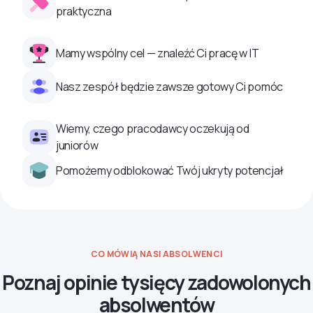
praktyczna
Mamy wspólny cel — znaleźć Ci pracę w IT
Nasz zespół będzie zawsze gotowy Ci pomóc
Wiemy, czego pracodawcy oczekują od
juniorów
Pomożemy odblokować Twój ukryty potencjał
CO MÓWIĄ NASI ABSOLWENCI
Poznaj opinie tysięcy zadowolonych
absolwentów