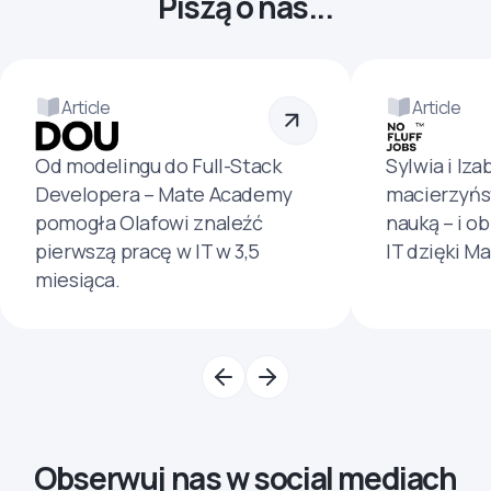
Piszą o nas...
Article
Article
Od modelingu do Full-Stack
Sylwia i Iza
Developera – Mate Academy
macierzyńs
pomogła Olafowi znaleźć
nauką – i o
pierwszą pracę w IT w 3,5
IT dzięki M
miesiąca.
Obserwuj nas w social mediach