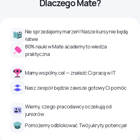
Dlaczego Mate?
Nie sprzedajemy marzeń! Nasze kursy nie będą
łatwe
80% nauki w Mate academy to wiedza
praktyczna
Mamy wspólny cel — znaleźć Ci pracę w IT
Nasz zespół będzie zawsze gotowy Ci pomóc
Wiemy, czego pracodawcy oczekują od
juniorów
Pomożemy odblokować Twój ukryty potencjał