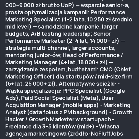
000–9 000 zł brutto UoP) — wsparcie senior-a,
prosta optymalizacja kampanii; Performance
Marketing Specialist (1–2 lata, 10 250 zł średnio
mid level) — samodzielne kampanie, larger
budgets, A/B testing leadership; Senior
Performance Marketer (2–4 lat, 14 000+ zł) —
strategia multi-channel, larger accounts,
mentoring junior-ów; Head of Performance /
Marketing Manager (4+ lat, 18 000+ zł) —
zarządzanie zespołem, budżetami; CMO (Chief
Marketing Officer) dla startupów / mid-size firm
(6+ lat, 25 000+ zł). Alternatywne ścieżki: -
Wąska specjalizacja: PPC Specialist (Google
Ads), Paid Social Specialist (Meta), User
Acquisition Manager (mobile apps) - Marketing
Analyst (data fokus z PM background) - Growth
Hacker / Growth Marketer w startupach -
Freelance dla 3–5 klientów (mid+) - Własna
agencja marketingowa (źródło: NoFluffJobs