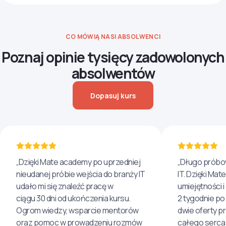
CO MÓWIĄ NASI ABSOLWENCI
Poznaj opinie tysięcy zadowolonych
absolwentów
Dopasuj kurs
„Dzięki Mate academy po uprzedniej
„Długo próbo
nieudanej próbie wejścia do branży IT
IT. Dzięki Ma
udało mi się znaleźć pracę w
umiejętności 
ciągu 30 dni od ukończenia kursu.
2 tygodnie po
Ogrom wiedzy, wsparcie mentorów
dwie oferty p
oraz pomoc w prowadzeniu rozmów
całego serca 