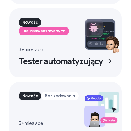
Nowość
Dla zaawansowanych
3+ miesiące
Tester automatyzujący
Nowość
Bez kodowania
3+ miesiące