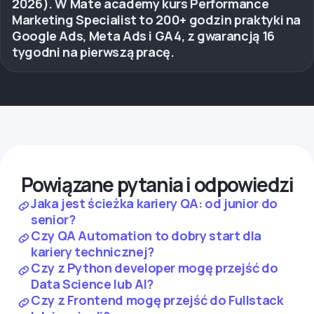
2026). W Mate academy kurs Performance
Marketing Specialist to 200+ godzin praktyki na
Google Ads, Meta Ads i GA4, z gwarancją 16
tygodni na pierwszą pracę.
Powiązane pytania i odpowiedzi
Jaka jest ścieżka kariery QA: od junior do
senior?
Czy QA Automation to dobry start dla
kariery technicznej?
Czy z Python developer mogę przejść do
Data Science lub AI?
Czy z Frontend mogę przejść do Fullstack