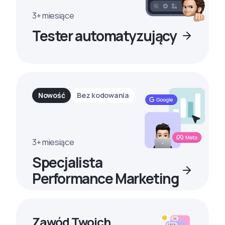
3+ miesiące
Tester automatyzujący
Nowość
Bez kodowania
3+ miesiące
Specjalista
Performance Marketing
Zawód Twoich