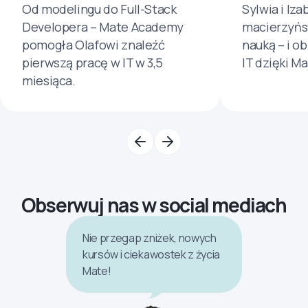
Od modelingu do Full-Stack
Sylwia i Iza
Developera – Mate Academy
macierzyńs
pomogła Olafowi znaleźć
nauką – i o
pierwszą pracę w IT w 3,5
IT dzięki M
miesiąca.
Obserwuj nas w social mediach
Nie przegap zniżek, nowych
kursów i ciekawostek z życia
Mate!