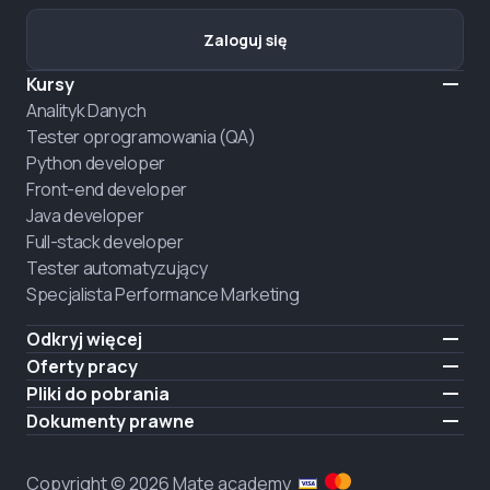
Zaloguj się
Kursy
Analityk Danych
Tester oprogramowania (QA)
Python developer
Front-end developer
Java developer
Full-stack developer
Tester automatyzujący
Specjalista Performance Marketing
Odkryj więcej
Formaty nauczania
Oferty pracy
O nas
Zatrudnij absolwenta
Pliki do pobrania
Ogłoszenie
iOS
Dokumenty prawne
Kariera
Android
Warunki użytkowania
ZATRUDNIAMY
Polityka prywatności
Copyright © 2026 Mate academy