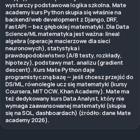
wystarczy podstawowa logika szkolna. Mate
academy kurs Python skupia się właśnie na
backend/web development z Django, DRF,
FastAPI — bez głębokiej matematyki. Dla Data
Science/ML matematyka jest ważna: lineal
algebra (operacje macierzowe dla sieci
neuronowych), statystyka i
prawdopodobieństwo (A/B testy, rozkłady,
hipotezy), podstawy mat. analizu (gradient
descent). Kurs Mate Python daje
programistyczną bazę — jeśli chcesz przejść do
DS/ML, równolegle ucz się matematyki (kursy
Coursera, MIT OCW, Khan Academy). Mate ma
też dedykowany kurs Data Analyst, który nie
wymaga zaawansowanej matematyki (skupia
się na SQL, dashboardach) (źródło: dane Mate
academy 2026).