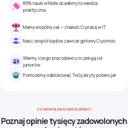
80% nauki w Mate academy to wiedza
praktyczna
Mamy wspólny cel — znaleźć Ci pracę w IT
Nasz zespół będzie zawsze gotowy Ci pomóc
Wiemy, czego pracodawcy oczekują od
juniorów
Pomożemy odblokować Twój ukryty potencjał
CO MÓWIĄ NASI ABSOLWENCI
Poznaj opinie tysięcy zadowolonych