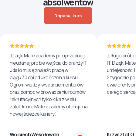
absolwentów
Dopasuj kurs
„Dzięki Mate academy po uprzedniej
„Długo próbo
nieudanej próbie wejścia do branży IT
IT. Dzięki Ma
udało mi się znaleźć pracę w
umiejętności 
ciągu 30 dni od ukończenia kursu.
2 tygodnie po
Ogrom wiedzy, wsparcie mentorów
dwie oferty p
oraz pomoc w prowadzeniu rozmów
całego serca 
rekrutacyjnych tylko kilka z wielu
zalet, które Mate academy oferuje na
nowej ścieżce kariery”.
Wojciech Wesołowski
Krzysztof G.