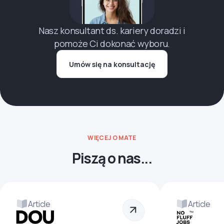
Nasz konsultant ds. kariery doradzi i
pomoże Ci dokonać wyboru.
Umów się na konsultację
WIĘCEJ O MATE
Piszą o nas...
Article
Article