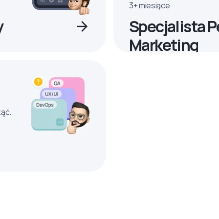
3+ miesiące
y
Specjalista 
Marketing
ząć.