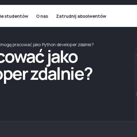
ie studentów
O nas
Zatrudnij absolwentów
 mogę pracować jako Python developer zdalnie?
cować jako
per zdalnie?