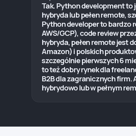
Tak. Python development to je
hybryda lub pełen remote, sz
Python developer to bardzo r
AWS/GCP), code review przez 
hybryda, pełen remote jest 
Amazon) i polskich produkto
szczególnie pierwszych 6 mie
to też dobry rynek dla freel
B2B dla zagranicznych firm. A
hybrydowo lub w pełnym rem