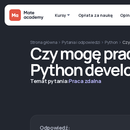
Kursy
Opłata za naukę
Opin
Strona główna
Pytania i odpowiedzi
Python
Czy
Czy mogę pra
Python develo
Temat pytania:
Praca zdalna
Odpowiedź: