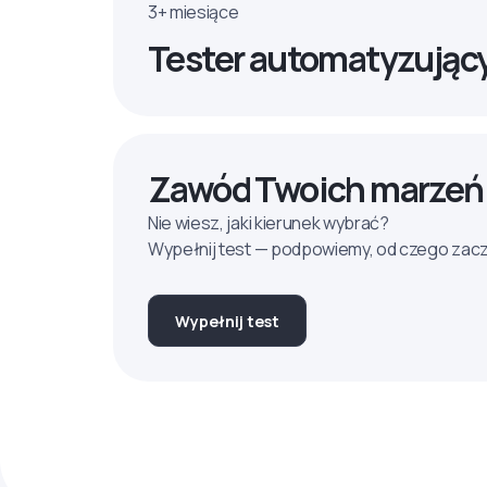
3+ miesiące
Tester automatyzując
Zawód Twoich marzeń
Nie wiesz, jaki kierunek wybrać?
Wypełnij test — podpowiemy, od czego zac
Wypełnij test