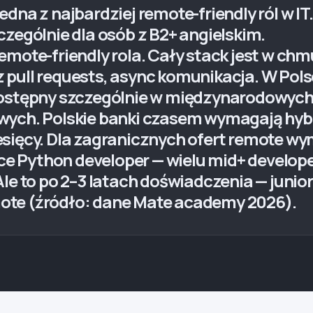
dna z najbardziej remote-friendly ról w IT
czególnie dla osób z B2+ angielskim.
emote-friendly rola. Cały stack jest w chm
pull requests, async komunikacja. W Polsc
dostępny szczególnie w międzynarodowych 
wych. Polskie banki czasem wymagają hybry
sięcy. Dla zagranicznych ofert remote wy
ance Python developer — wielu mid+ develo
le to po 2–3 latach doświadczenia — junior 
ote (źródło: dane Mate academy 2026).