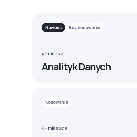
Nowość
Bez kodowania
4+ miesiące
Analityk Danych
Kodowanie
4+ miesiące