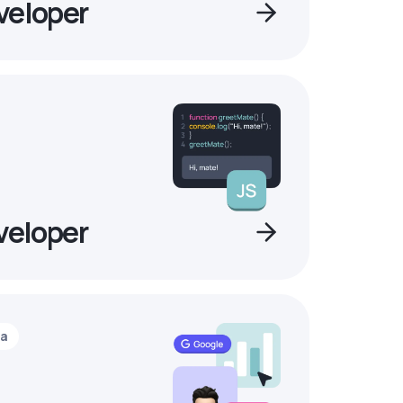
veloper
veloper
ia