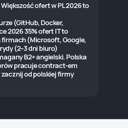
. Większość ofert w PL 2026 to
urze (GitHub, Docker,
e 2026 35% ofert IT to
firmach (Microsoft, Google,
dy (2–3 dni biuro)
magany B2+ angielski. Polska
perów pracuje contract-em
zacznij od polskiej firmy