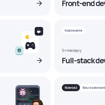
Front-end de
Kodowanie
5+ miesięcy
Full-stack de
Nowość
Bez kodowan