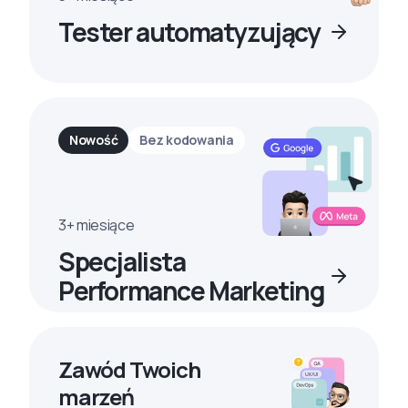
Tester automatyzujący
Nowość
Bez kodowania
3+ miesiące
Specjalista
Performance Marketing
Zawód Twoich
marzeń