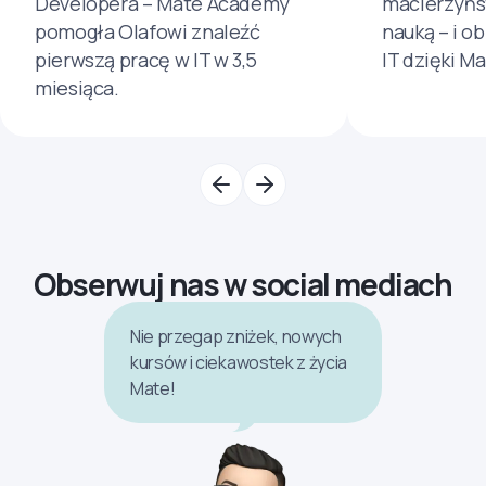
Developera – Mate Academy
macierzyńs
pomogła Olafowi znaleźć
nauką – i o
pierwszą pracę w IT w 3,5
IT dzięki M
miesiąca.
Obserwuj nas w social mediach
Nie przegap zniżek, nowych
kursów i ciekawostek z życia
Mate!