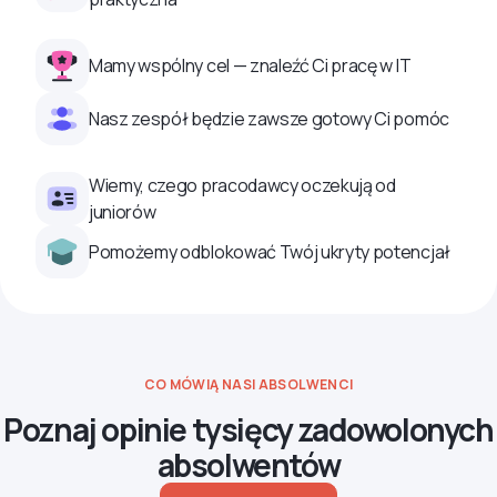
Mamy wspólny cel — znaleźć Ci pracę w IT
Nasz zespół będzie zawsze gotowy Ci pomóc
Wiemy, czego pracodawcy oczekują od
juniorów
Pomożemy odblokować Twój ukryty potencjał
CO MÓWIĄ NASI ABSOLWENCI
Poznaj opinie tysięcy zadowolonych
absolwentów