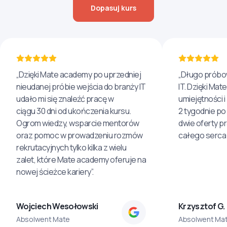
Dopasuj kurs
„Dzięki Mate academy po uprzedniej
„Długo próbo
nieudanej próbie wejścia do branży IT
IT. Dzięki Ma
udało mi się znaleźć pracę w
umiejętności 
ciągu 30 dni od ukończenia kursu.
2 tygodnie po
Ogrom wiedzy, wsparcie mentorów
dwie oferty p
oraz pomoc w prowadzeniu rozmów
całego serca 
rekrutacyjnych tylko kilka z wielu
zalet, które Mate academy oferuje na
nowej ścieżce kariery”.
Wojciech Wesołowski
Krzysztof G.
Absolwent Mate
Absolwent Ma