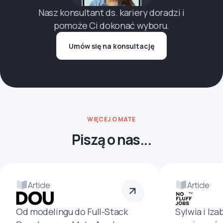
Nasz konsultant ds. kariery doradzi i
pomoże Ci dokonać wyboru.
Umów się na konsultację
WIĘCEJ O MATE
Piszą o nas...
Article
Article
Od modelingu do Full-Stack
Sylwia i Iza