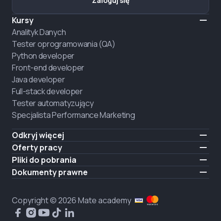
Zaloguj się
Kursy
Analityk Danych
Tester oprogramowania (QA)
Python developer
Front-end developer
Java developer
Full-stack developer
Tester automatyzujący
Specjalista Performance Marketing
Odkryj więcej
Formaty nauczania
Oferty pracy
O nas
Zatrudnij absolwenta
Pliki do pobrania
Ogłoszenie
iOS
Dokumenty prawne
Kariera
Android
Warunki użytkowania
ZATRUDNIAMY
Polityka prywatności
Copyright © 2026 Mate academy
Polityka plików cookies
Umowa publiczna