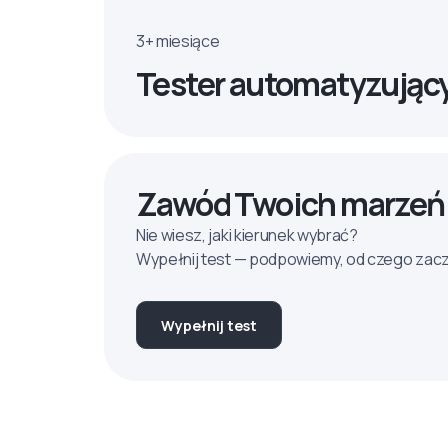
3+ miesiące
Tester automatyzując
Zawód Twoich marzeń
Nie wiesz, jaki kierunek wybrać?
Wypełnij test — podpowiemy, od czego zac
Wypełnij test