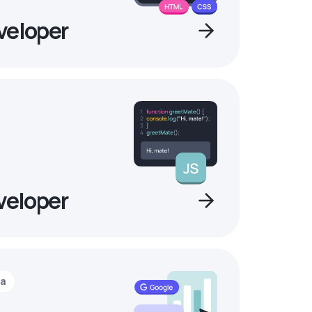
veloper
veloper
ia