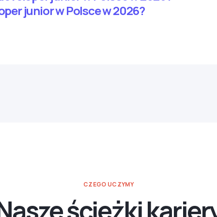
loper junior w Polsce w 2026?
CZEGO UCZYMY
Nasze ścieżki karier