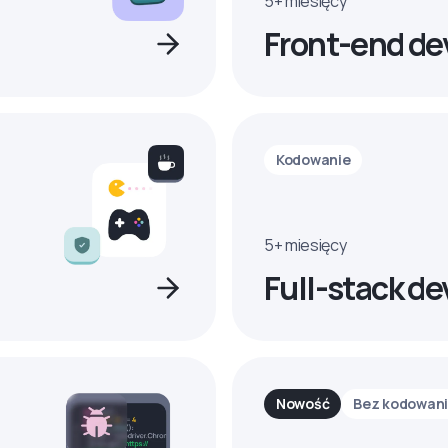
5+ miesięcy
Front-end de
Kodowanie
5+ miesięcy
Full-stack de
Nowość
Bez kodowan