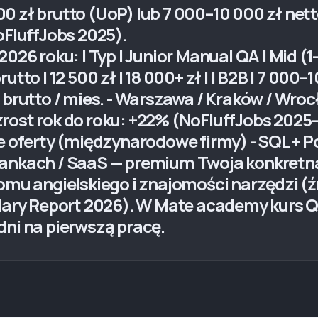
 zł brutto (UoP) lub 7 000–10 000 zł netto
oFluffJobs 2025).
6 roku: | Typ | Junior Manual QA | Mid (1–2 la
rutto | 12 500 zł | 18 000+ zł | | B2B | 7 000–10
ł brutto / mies. - Warszawa / Kraków / Wr
rost rok do roku: +22% (NoFluffJobs 2025–
ze oferty (międzynarodowe firmy) - SQL + 
bankach / SaaS — premium Twoja konkretna 
iomu angielskiego i znajomości narzędzi (
alary Report 2026). W Mate academy kurs Q
dni na pierwszą pracę.