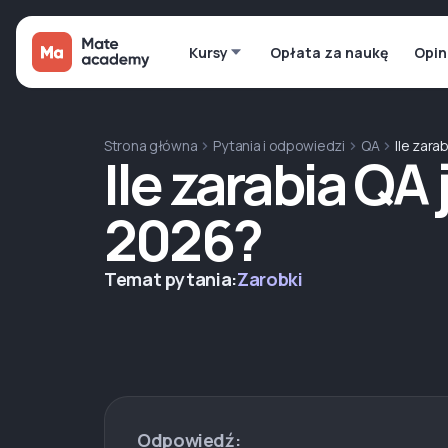
Kursy
Opłata za naukę
Opin
Strona główna
Pytania i odpowiedzi
QA
Ile zara
Ile zarabia QA
2026?
Temat pytania:
Zarobki
Odpowiedź: