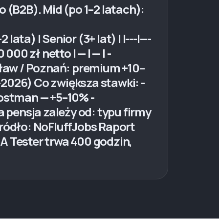
 (B2B). Mid (po 1–2 latach):
ta) | Senior (3+ lat) | |---|---
 000 zł netto | — | — | -
ocław / Poznań: premium +10–
2026) Co zwiększa stawki: -
Postman — +5–10% -
pensja zależy od: typu firmy
źródło: NoFluffJobs Raport
A Tester trwa 400 godzin,