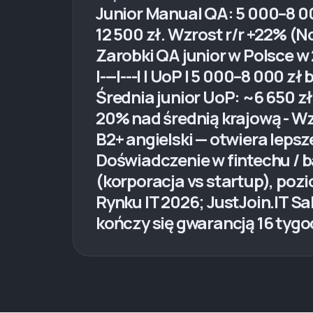
Junior Manual QA: 5 000–8 000
12 500 zł. Wzrost r/r +22% (N
Zarobki QA junior w Polsce w 202
|---|---| | UoP | 5 000–8 000 zł b
Średnia junior UoP: ~6 650 z
20% nad średnią krajową - Wz
B2+ angielski — otwiera leps
Doświadczenie w fintechu / 
(korporacja vs startup), poz
Rynku IT 2026; JustJoin.IT S
kończy się gwarancją 16 tygo