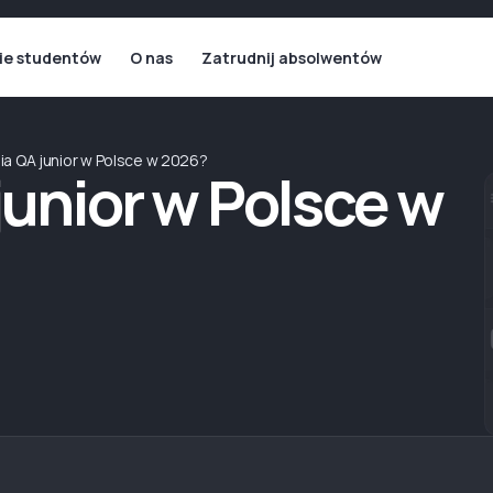
ie studentów
O nas
Zatrudnij absolwentów
bia QA junior w Polsce w 2026?
 junior w Polsce w