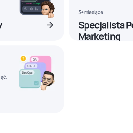
3+ miesiące
y
Specjalista 
Marketing
ząć.