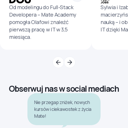
Od modelingu do Full-Stack
Sylwia i Iza
Developera – Mate Academy
macierzyńs
pomogła Olafowi znaleźć
nauką – i o
pierwszą pracę w IT w 3,5
IT dzięki M
miesiąca.
Obserwuj nas w social mediach
Nie przegap zniżek, nowych
kursów i ciekawostek z życia
Mate!