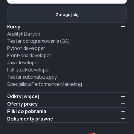
Zaloguj się
Kursy
Analityk Danych
Tester oprogramowania (QA)
Python developer
Front-end developer
Java developer
Full-stack developer
Tester automatyzujący
Specjalista Performance Marketing
Odkryj więcej
Formaty nauczania
Oferty pracy
O nas
Zatrudnij absolwenta
Pliki do pobrania
Ogłoszenie
iOS
Dokumenty prawne
Kariera
Android
Warunki użytkowania
ZATRUDNIAMY
Polityka prywatności