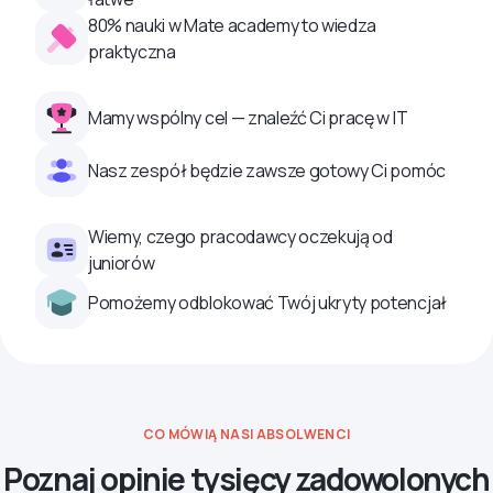
80% nauki w Mate academy to wiedza
praktyczna
Mamy wspólny cel — znaleźć Ci pracę w IT
Nasz zespół będzie zawsze gotowy Ci pomóc
Wiemy, czego pracodawcy oczekują od
juniorów
Pomożemy odblokować Twój ukryty potencjał
CO MÓWIĄ NASI ABSOLWENCI
Poznaj opinie tysięcy zadowolonych