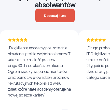
absolwentów
Dopasuj kurs
„Dzięki Mate academy po uprzedniej
„Długo próbo
nieudanej próbie wejścia do branży IT
IT. Dzięki Ma
udało mi się znaleźć pracę w
umiejętności 
ciągu 30 dni od ukończenia kursu.
2 tygodnie po
Ogrom wiedzy, wsparcie mentorów
dwie oferty p
oraz pomoc w prowadzeniu rozmów
całego serca 
rekrutacyjnych tylko kilka z wielu
zalet, które Mate academy oferuje na
nowej ścieżce kariery”.