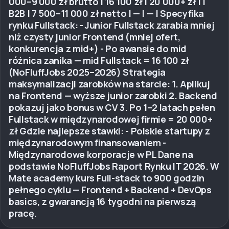
000–9 000 zł brutto | 16 100 zł | 20 000+ zł | |
B2B | 7 500–11 000 zł netto | — | — | Specyfika
rynku Fullstack: - Junior Fullstack zarabia mniej
niż czysty junior Frontend (mniej ofert,
konkurencja z mid+) - Po awansie do mid
różnica zanika — mid Fullstack = 16 100 zł
(NoFluffJobs 2025–2026) Strategia
maksymalizacji zarobków na starcie: 1. Aplikuj
na Frontend — wyższe junior zarobki 2. Backend
pokazuj jako bonus w CV 3. Po 1–2 latach pełen
Fullstack w międzynarodowej firmie = 20 000+
zł Gdzie najlepsze stawki: - Polskie startupy z
międzynarodowym finansowaniem -
Międzynarodowe korporacje w PL Dane na
podstawie NoFluffJobs Raport Rynku IT 2026. W
Mate academy kurs Full-stack to 900 godzin
pełnego cyklu — Frontend + Backend + DevOps
basics, z gwarancją 16 tygodni na pierwszą
pracę.