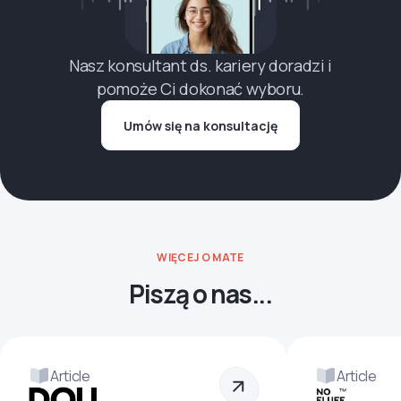
Nasz konsultant ds. kariery doradzi i
pomoże Ci dokonać wyboru.
Umów się na konsultację
WIĘCEJ O MATE
Piszą o nas...
Article
Article