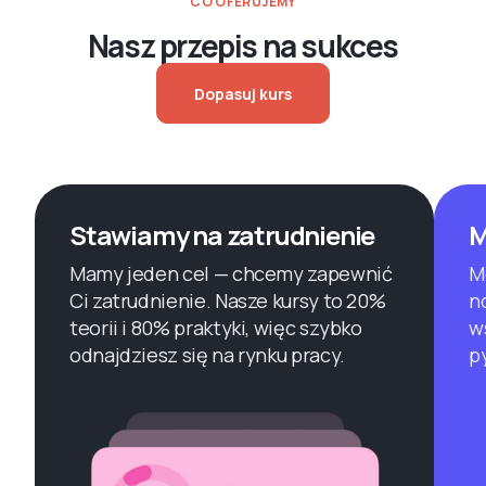
CO OFERUJEMY
Nasz przepis na sukces
Dopasuj kurs
Stawiamy na zatrudnienie
M
Mamy jeden cel — chcemy zapewnić
M
Ci zatrudnienie. Nasze kursy to 20%
n
teorii i 80% praktyki, więc szybko
w
odnajdziesz się na rynku pracy.
p