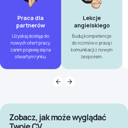
Praca dla
Lekcje
partnerów
angielskiego
Uzyskaj dostęp do
Buduj kompetencje
nowych ofert pracy,
do rozmów o pracę i
zanim pojawią się na
komunikacji z nowym
otwartym rynku.
zespołem.
Zobacz, jak może wyglądać
Twoje CV