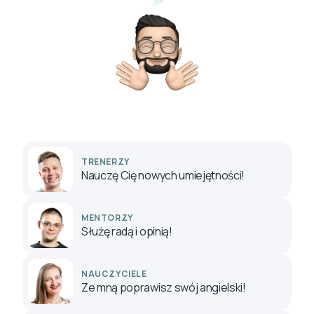
TRENERZY
Nauczę Cię nowych umiejętności!
MENTORZY
Służę radą i opinią!
NAUCZYCIELE
Ze mną poprawisz swój angielski!