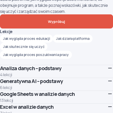
obejmuje program, a także poznaj wskazówki, jak skutecznie
się uczyć i zarządzać swoim czasem.
Wypróbuj
Lekcje
Jak wygląda proces edukacji
Jak działa platforma
Jak skutecznie się uczyć
Jak wygląda proces poszukiwania pracy
Analiza danych – podstawy
4 lekcji
Generatywna AI – podstawy
W tym module dowiesz się, czym jest analiza danych i jak
wygląda praca analityka w praktyce. Poznasz też podstawowe
6 lekcji
role, typowe problemy, z którymi mierzy się analityk, oraz
Google Sheets w analizie danych
Naucz się korzystać z generatywnej AI w odpowiedzialny i
proces analityczny i zasady pracy z danymi.
skuteczny sposób.
13 lekcji
Lekcje
Lekcje
Excel w analizie danych
W tym module zaczniemy pracę z arkuszami kalkulacyjnymi
Definicja i znaczenie analizy danych
Google Sheets - narzędziem do obliczeń, organizacji, analizy i
Zasada działania generatywnej AI