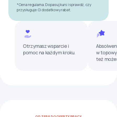
*Cena regularna. Dopasuj kurs i sprawdź, czy
przysługuje Ci dodatkowy rabat.
Otrzymasz wsparcie i
Absolwen
pomoc na każdym kroku.
w topowy
też może
OD ZERA DO OFERTY PRACY