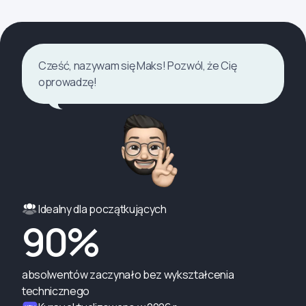
Cześć, nazywam się Maks! Pozwól, że Cię
oprowadzę!
Idealny dla początkujących
90%
absolwentów zaczynało bez wykształcenia
technicznego