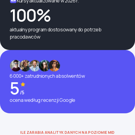
Kursy aktualizowane w 2026 r.
100%
aktualny program dostosowany do potrzeb
pracodawców
6 000+ zatrudnionych absolwentów
5
/5
ocena według recenzji Google
ILE ZARABIA ANALITYK DANYCH NA POZIOMIE MID