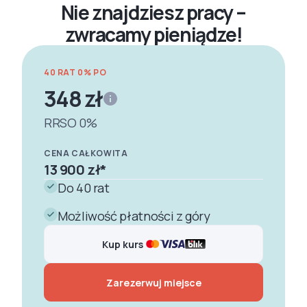
Nie znajdziesz pracy –
zwracamy pieniądze!
40 RAT 0% PO
348 zł
RRSO 0%
CENA CAŁKOWITA
13 900 zł
*
Do 40 rat
Możliwość płatności z góry
Kup kurs
Zarezerwuj miejsce