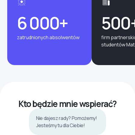
6 000+
500
zatrudnionych absolwentów
firm partnerski
studentów Ma
Kto będzie mnie wspierać?
Nie dajesz rady? Pomożemy!
Jesteśmy tu dla Ciebie!