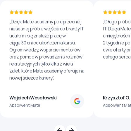
„Dzięki Mate academy po uprzedniej
„Długo próbo
nieudanej próbie wejścia do branży IT
IT. Dzięki Ma
udało mi się znaleźć pracę w
umiejętności 
ciągu 30 dni od ukończenia kursu.
2 tygodnie po
Ogrom wiedzy, wsparcie mentorów
dwie oferty p
oraz pomoc w prowadzeniu rozmów
całego serca 
rekrutacyjnych tylko kilka z wielu
zalet, które Mate academy oferuje na
nowej ścieżce kariery”.
Wojciech Wesołowski
Krzysztof G.
Absolwent Mate
Absolwent Ma