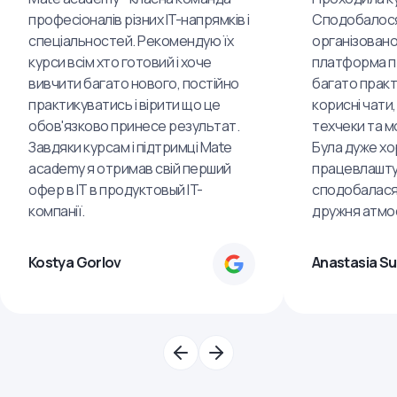
професіоналів різних IT-напрямків і
Сподобалося
спеціальностей. Рекомендую їх
організовано
курси всім хто готовий і хоче
платформа пр
вивчити багато нового, постійно
багато практ
практикуватись і вірити що це
корисні чати,
обов'язково принесе результат.
техчеки та м
Завдяки курсам і підтримці Mate
Була дуже хо
academy я отримав свій перший
працевлашту
офер в IT в продуктовый IT-
сподобалася
компанії.
дружня атмо
Kostya Gorlov
Anastasia S