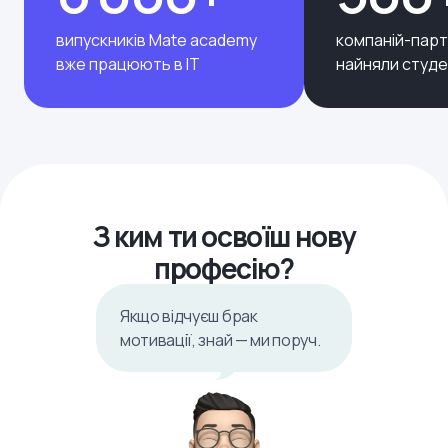
випускників Mate academy
компаній-парт
вже працюють в ІТ
найняли студе
З ким ти освоїш нову
професію?
Якщо відчуєш брак
мотивації, знай — ми поруч.