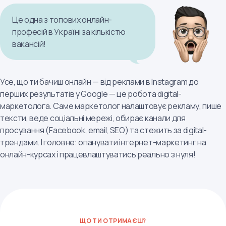
Це одна з топових онлайн-
професій в Україні за кількістю
вакансій!
Усе, що ти бачиш онлайн — від реклами в Instagram до
перших результатів у Google — це робота digital-
маркетолога. Саме маркетолог налаштовує рекламу, пише
тексти, веде соціальні мережі, обирає канали для
просування (Facebook, email, SEO) та стежить за digital-
трендами. І головне: опанувати інтернет-маркетинг на
онлайн-курсах і працевлаштуватись реально з нуля!
ЩО ТИ ОТРИМАЄШ?