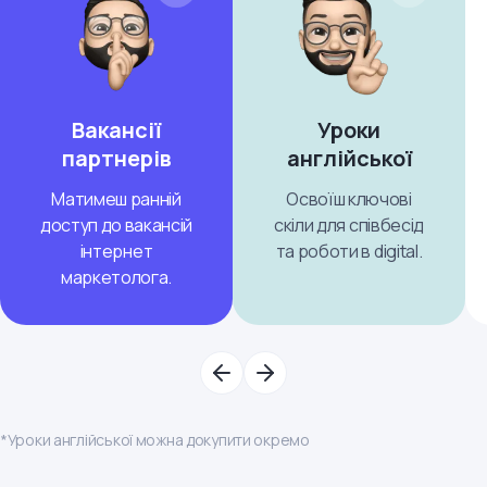
Вакансії
Уроки
партнерів
англійської
Матимеш ранній
Освоїш ключові
доступ до вакансій
скіли для співбесід
інтернет
та роботи в digital.
маркетолога.
*Уроки англійської можна докупити окремо