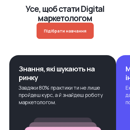
Усе, щоб стати Digital
маркетологом
Підібрати навчання
Знання, які шукають на
М
ринку
і
Завдяки 80% практики ти не лише
Е
пройдеш курс, а й знайдеш роботу
д
маркетологом.
п