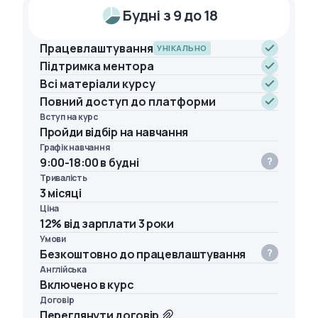
Будні з 9 до 18
Працевлаштування
УНІКАЛЬНО
Підтримка ментора
Всі матеріали курсу
Повний доступ до платформи
Вступ на курс
Пройди відбір на навчання
Графік навчання
9:00-18:00 в будні
Тривалість
3 місяці
Ціна
12% від зарплати 3 роки
Умови
Безкоштовно до працевлаштування
Англійська
Включено в курс
Договір
Переглянути договір