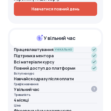
Навчатися повний день
У вільний час
Працевлаштування
УНІКАЛЬНО
Підтримка ментора
Всі матеріали курсу
Повний доступ до платформи
Вступ на курс
Навчайся одразу після оплати
Графік навчання
У вільний час
Тривалість
4 місяці
Ціна
Фіксована ціна на кожен курс