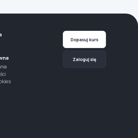
a
Dopasuj kurs
awne
Zaloguj się
nia
ści
ookies