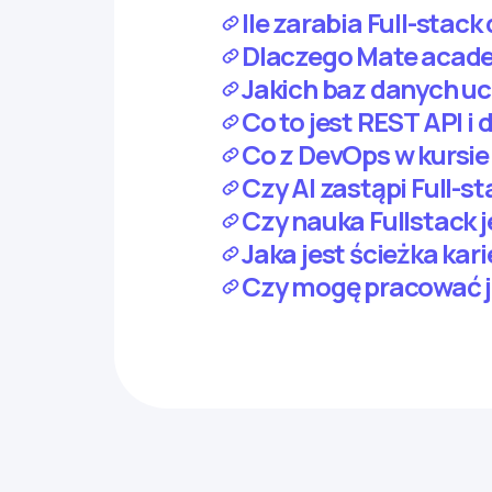
Ile zarabia Full-stac
Dlaczego Mate academ
Jakich baz danych uc
Co to jest REST API i 
Co z DevOps w kursie 
Czy AI zastąpi Full-s
Czy nauka Fullstack j
Jaka jest ścieżka kar
Czy mogę pracować j