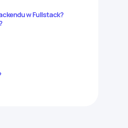
ackendu w Fullstack?
?
?