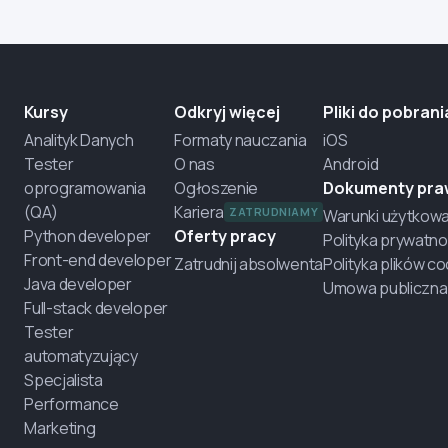
Kursy
Odkryj więcej
Pliki do pobrani
Analityk Danych
Formaty nauczania
iOS
Tester
O nas
Android
oprogramowania
Ogłoszenie
Dokumenty pr
(QA)
Kariera
ZATRUDNIAMY
Warunki użytkowa
Python developer
Oferty pracy
Polityka prywatno
Front-end developer
Zatrudnij absolwenta
Polityka plików c
Java developer
Umowa publiczna
Full-stack developer
Tester
automatyzujący
Specjalista
Performance
Marketing