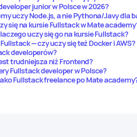
k developer junior w Polsce w 2026?
y uczy Node.js, a nie Pythona/Javy dla b
zy się na kursie Fullstack w Mate academy
dlaczego uczy się go na kursie Fullstack?
Fullstack — czy uczy się też Docker i AWS?
tack developerów?
est trudniejsza niż Frontend?
iery Fullstack developer w Polsce?
ako Fullstack freelance po Mate academy