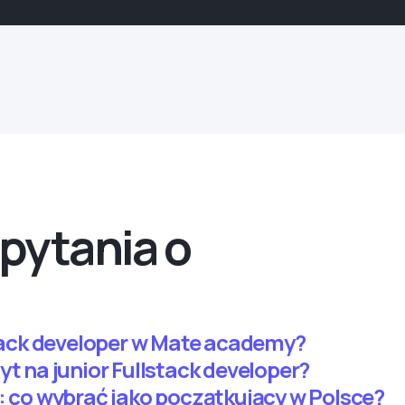
pytania o
-stack developer w Mate academy?
yt na junior Fullstack developer?
k: co wybrać jako początkujący w Polsce?