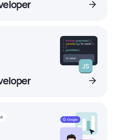
veloper
veloper
ia