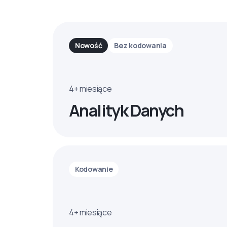
Nowość
Bez kodowania
4+ miesiące
Analityk Danych
Kodowanie
4+ miesiące