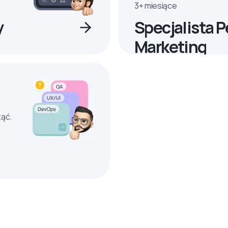
3+ miesiące
y
Specjalista 
Marketing
ząć.