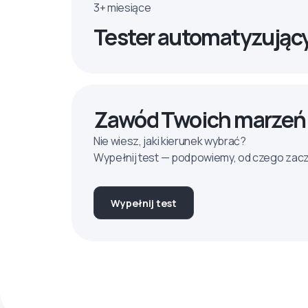
3+ miesiące
Tester automatyzując
Zawód Twoich marzeń
Nie wiesz, jaki kierunek wybrać?
Wypełnij test — podpowiemy, od czego zac
Wypełnij test