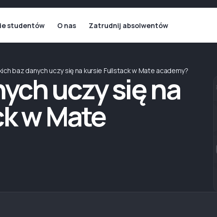
ie studentów
O nas
Zatrudnij absolwentów
kich baz danych uczy się na kursie Fullstack w Mate academy?
nych uczy się na
ck w Mate