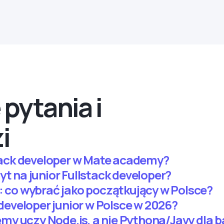
pytania i
i
-stack developer w Mate academy?
yt na junior Fullstack developer?
k: co wybrać jako początkujący w Polsce?
k developer junior w Polsce w 2026?
y uczy Node.js, a nie Pythona/Javy dla b