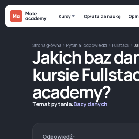
Kursy
Opłata za naukę
Opin
Strona główna
Pytania i odpowiedzi
Fullstack
Ja
Jakich baz da
kursie Fullsta
academy?
Temat pytania:
Bazy danych
Odpowiedź: