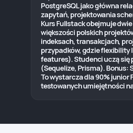
PostgreSQL jako główna rel
zapytań, projektowania schem
Kurs Fullstack obejmuje dwie
większości polskich projekt
indeksach, transakcjach, pr
przypadków, gdzie flexibility l
features). Studenci uczą się
(Sequelize, Prisma). Bonus: 
To wystarcza dla 90% junior 
testowanych umiejętności n