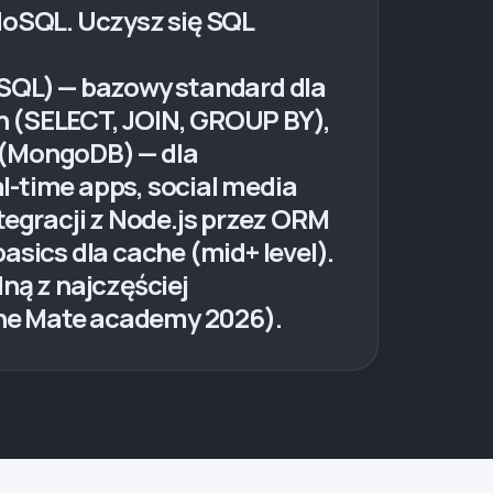
oSQL. Uczysz się SQL
eSQL) — bazowy standard dla
h (SELECT, JOIN, GROUP BY),
 (MongoDB) — dla
eal-time apps, social media
tegracji z Node.js przez ORM
asics dla cache (mid+ level).
ną z najczęściej
ane Mate academy 2026).