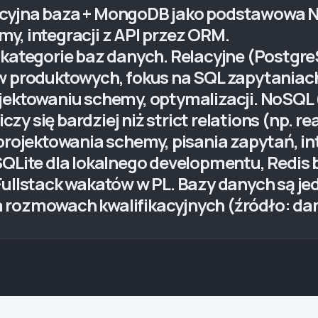
acyjna baza + MongoDB jako podstawowa N
y, integracji z API przez ORM.
 kategorie baz danych. Relacyjne (Postgr
ów produktowych, fokus na SQL zapytaniac
ojektowaniu schemy, optymalizacji. NoSQL
iczy się bardziej niż strict relations (np. r
 projektowania schemy, pisania zapytań, in
SQLite dla lokalnego developmentu, Redis b
Fullstack wakatów w PL. Bazy danych są jed
a rozmowach kwalifikacyjnych (źródło: d