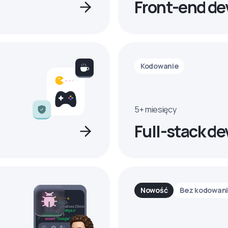
Front-end de
Kodowanie
5+ miesięcy
Full-stack de
Nowość
Bez kodowan