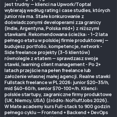
jest trudny — klienci na Upwork/Toptal
wybierają według rating i case studies, których
junior nie ma. Stałe konkurowanie z
doświadczonymi developerami zza granicy
(Indie, Argentyna, Polska mid+) z niższymi
stawkami. Rekomendowana ścieżka: - 1–2 lata
pełnego etatu w polskiej firmie produktowej —
budujesz portfolio, kompetencje, network -
Side freelance projekty (3–5 klientów)
równolegle z etatem — sprawdzasz swoje
stawki, learning client management - Po 2+
latach przejście na pełen freelance lub
założenie własnej małej agencji. Realne stawki
Fullstack freelance w PL 2026: junior $20–35/h,
mid $40–60/h, senior $70–100+/h. Klienci:
polskie startupy, zagraniczne firmy produktowe
(UK, Niemcy, USA) (źródło: NoFluffJobs 2026).
W Mate academy kurs Full-stack to 900 godzin
pełnego cyklu — Frontend + Backend + DevOps