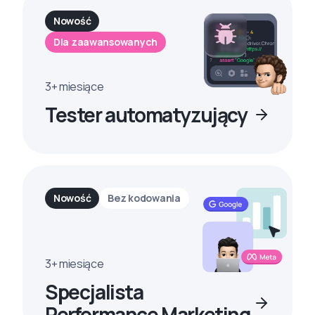
Nowość
Dla zaawansowanych
3+ miesiące
Tester automatyzujący
Nowość
Bez kodowania
3+ miesiące
Specjalista
Performance Marketing