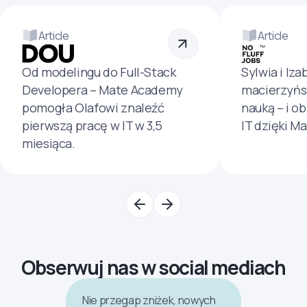
Article
Article
Od modelingu do Full-Stack
Sylwia i Iza
Developera – Mate Academy
macierzyńs
pomogła Olafowi znaleźć
nauką – i o
pierwszą pracę w IT w 3,5
IT dzięki M
miesiąca.
Obserwuj nas w social mediach
Nie przegap zniżek, nowych