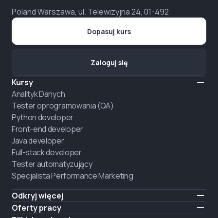
Poland Warszawa, ul. Telewizyjna 24, 01-492
Dopasuj kurs
Zaloguj się
Kursy
Analityk Danych
Tester oprogramowania (QA)
Python developer
Front-end developer
Java developer
Full-stack developer
Tester automatyzujący
Specjalista Performance Marketing
Odkryj więcej
Formaty nauczania
Oferty pracy