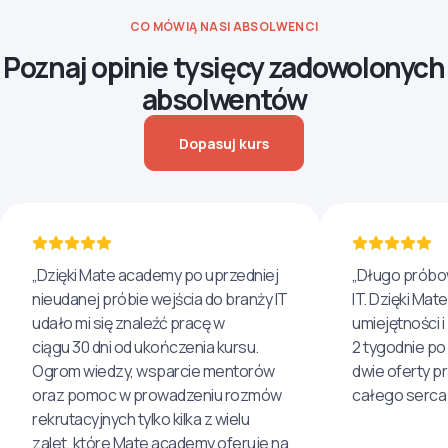
CO MÓWIĄ NASI ABSOLWENCI
Poznaj opinie tysięcy zadowolonych
absolwentów
Dopasuj kurs
„Dzięki Mate academy po uprzedniej
„Długo próbo
nieudanej próbie wejścia do branży IT
IT. Dzięki Ma
udało mi się znaleźć pracę w
umiejętności 
ciągu 30 dni od ukończenia kursu.
2 tygodnie po
Ogrom wiedzy, wsparcie mentorów
dwie oferty p
oraz pomoc w prowadzeniu rozmów
całego serca 
rekrutacyjnych tylko kilka z wielu
zalet, które Mate academy oferuje na