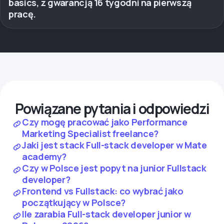
basics, z gwarancją 16 tygodni na pierwszą
pracę.
Powiązane pytania i odpowiedzi
Czy mogę pracować jako Performance
Marketing Specialist freelance?
Jaki jest stack Full-stack developer w Mate
academy?
Czy w Polsce jest popyt na junior Fullstack
developer?
Frontend vs Fullstack: co wybrać jako
początkujący w Polsce?
Ile zarabia Full-stack developer junior w