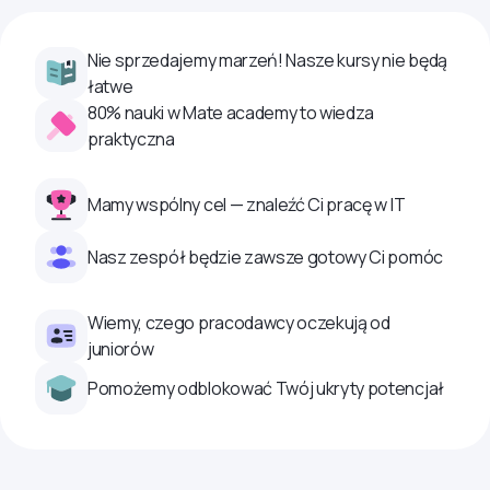
Nie sprzedajemy marzeń! Nasze kursy nie będą
łatwe
80% nauki w Mate academy to wiedza
praktyczna
Mamy wspólny cel — znaleźć Ci pracę w IT
Nasz zespół będzie zawsze gotowy Ci pomóc
Wiemy, czego pracodawcy oczekują od
juniorów
Pomożemy odblokować Twój ukryty potencjał