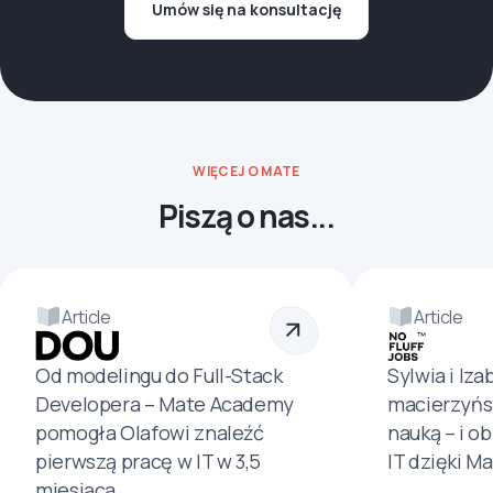
Umów się na konsultację
WIĘCEJ O MATE
Piszą o nas...
Article
Article
Od modelingu do Full-Stack
Sylwia i Iza
Developera – Mate Academy
macierzyńs
pomogła Olafowi znaleźć
nauką – i o
pierwszą pracę w IT w 3,5
IT dzięki M
miesiąca.