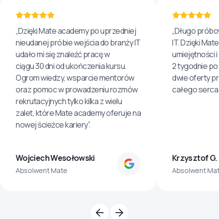
„Dzięki Mate academy po uprzedniej
„Długo próbo
nieudanej próbie wejścia do branży IT
IT. Dzięki Ma
udało mi się znaleźć pracę w
umiejętności 
ciągu 30 dni od ukończenia kursu.
2 tygodnie po
Ogrom wiedzy, wsparcie mentorów
dwie oferty p
oraz pomoc w prowadzeniu rozmów
całego serca 
rekrutacyjnych tylko kilka z wielu
zalet, które Mate academy oferuje na
nowej ścieżce kariery”.
Wojciech Wesołowski
Krzysztof G.
Absolwent Mate
Absolwent Ma