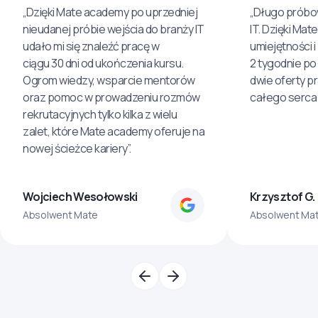
„Dzięki Mate academy po uprzedniej
„Długo próbo
nieudanej próbie wejścia do branży IT
IT. Dzięki Ma
udało mi się znaleźć pracę w
umiejętności 
ciągu 30 dni od ukończenia kursu.
2 tygodnie po
Ogrom wiedzy, wsparcie mentorów
dwie oferty p
oraz pomoc w prowadzeniu rozmów
całego serca 
rekrutacyjnych tylko kilka z wielu
zalet, które Mate academy oferuje na
nowej ścieżce kariery”.
Wojciech Wesołowski
Krzysztof G.
Absolwent Mate
Absolwent Ma