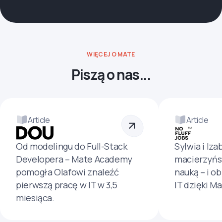
WIĘCEJ O MATE
Piszą o nas...
Article
Article
Od modelingu do Full-Stack
Sylwia i Iza
Developera – Mate Academy
macierzyńs
pomogła Olafowi znaleźć
nauką – i o
pierwszą pracę w IT w 3,5
IT dzięki M
miesiąca.