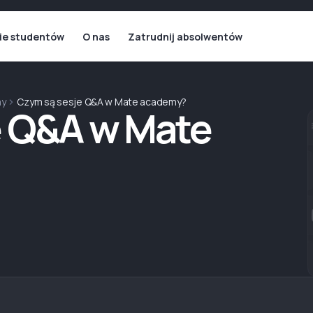
ie studentów
O nas
Zatrudnij absolwentów
my
Czym są sesje Q&A w Mate academy?
e Q&A w Mate