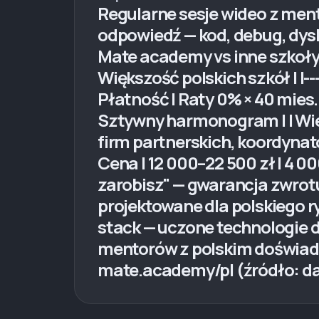
Regularne sesje wideo z men
odpowiedź — kod, debug, dysk
Mate academy vs inne szkoły 
Większość polskich szkół | |---|
Płatność | Raty 0% × 40 mies. 
Sztywny harmonogram | | Wiel
firm partnerskich, koordynator
Cena | 12 000–22 500 zł | 4 0
zarobisz" — gwarancja zwrotu 
projektowane dla polskiego r
stack — uczone technologie 
mentorów z polskim doświadc
mate.academy/pl (źródło: d