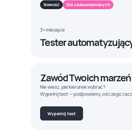
Nowość
Dla zaawansowanych
3+ miesiące
Tester automatyzując
Zawód Twoich marzeń
Nie wiesz, jaki kierunek wybrać?
Wypełnij test — podpowiemy, od czego zac
Wypełnij test