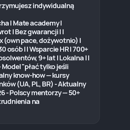
trzymujesz indywidualną
cha | Mate academy |
rot | Bez gwarancji | |
lex (own pace, dożywotnio) |
0 osób | | Wsparcie HR | 700+
solwentów, 9+ lat | Lokalna | |
Model "płać tylko jeśli
obalny know-how — kursy
nków (UA, PL, BR) - Aktualny
 - Polscy mentorzy — 50+
trudnienia na