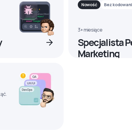
Nowość
Bez kodowan
3+ miesiące
y
Specjalista 
Marketing
ząć.