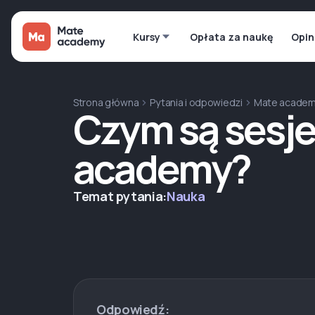
Kursy
Opłata za naukę
Opin
Strona główna
Pytania i odpowiedzi
Mate acade
Czym są sesj
academy?
Temat pytania:
Nauka
Odpowiedź: