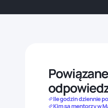
Powiązane 
odpowiedz
Ile godzin dziennie 
Kim są mentorzy w 