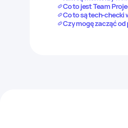
Co to jest Team Pro
Co to są tech-check
Czy mogę zacząć od 