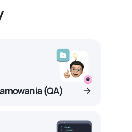
y
ramowania (QA)