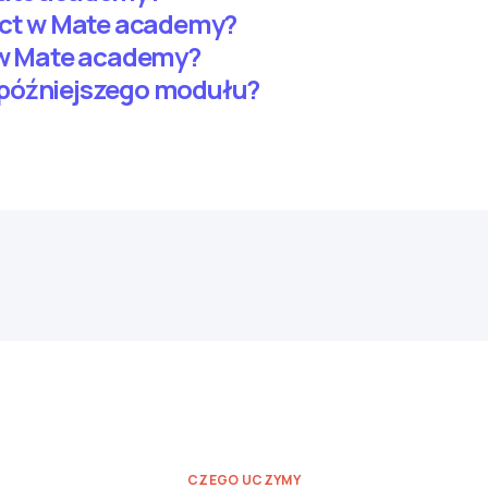
ject w Mate academy?
i w Mate academy?
późniejszego modułu?
CZEGO UCZYMY