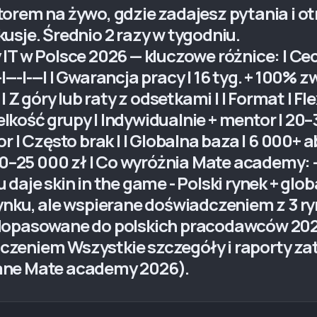
torem na żywo, gdzie zadajesz pytania i o
usje. Średnio 2 razy w tygodniu.
IT w Polsce 2026 — kluczowe różnice: | Ce
---|---| | Gwarancja pracy | 16 tyg. + 100% zw
| Z góry lub raty z odsetkami | | Format | F
kość grupy | Indywidualnie + mentor | 20–3
 | Często brak | | Globalna baza | 6 000+ ab
00–25 000 zł | Co wyróżnia Mate academy: - 
daje skin in the game - Polski rynek + gl
ynku, ale wspierane doświadczeniem z 3 ry
dopasowane do polskich pracodawców 2026
zeniem Wszystkie szczegóły i raporty za
ane Mate academy 2026).