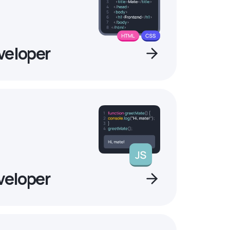
veloper
veloper