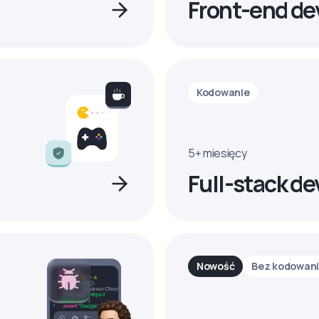
Front-end de
Kodowanie
5+ miesięcy
Full-stack de
Nowość
Bez kodowan