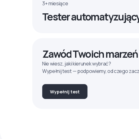
3+ miesiące
Tester automatyzując
Zawód Twoich marzeń
Nie wiesz, jaki kierunek wybrać?
Wypełnij test — podpowiemy, od czego zac
Wypełnij test