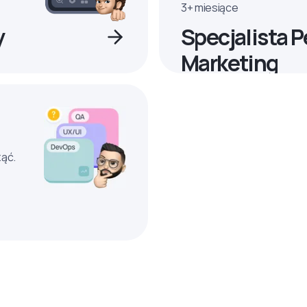
3+ miesiące
y
Specjalista 
Marketing
ząć.