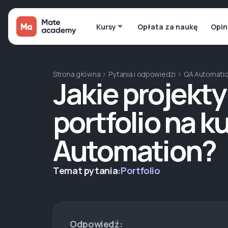
Kursy
Opłata za naukę
Opin
Strona główna
Pytania i odpowiedzi
QA Automati
Jakie projekty
portfolio na k
Automation?
Temat pytania:
Portfolio
Odpowiedź: