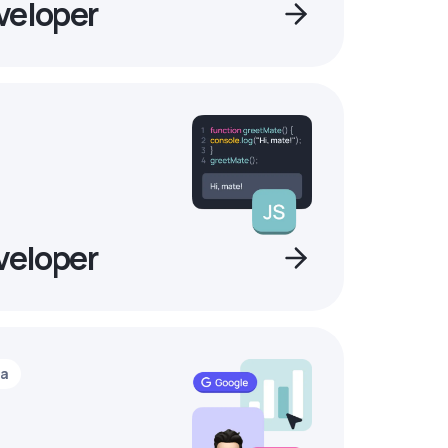
veloper
veloper
ia