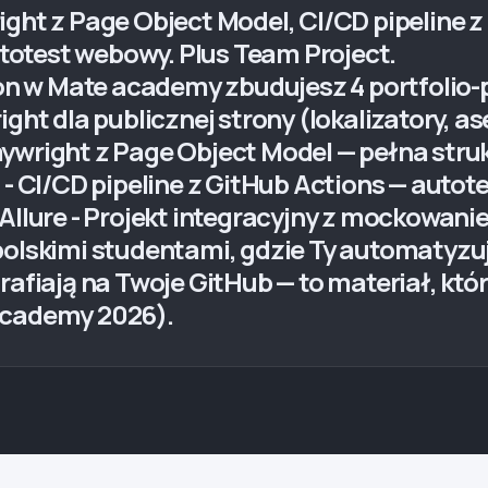
ght z Page Object Model, CI/CD pipeline z 
otest webowy. Plus Team Project.
 w Mate academy zbudujesz 4 portfolio-pro
ight dla publicznej strony (lokalizatory, 
ywright z Page Object Model — pełna strukt
n - CI/CD pipeline z GitHub Actions — auto
Allure - Projekt integracyjny z mockowani
polskimi studentami, gdzie Ty automatyzuj
rafiają na Twoje GitHub — to materiał, któ
academy 2026).