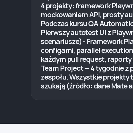
4 projekty: framework Playwri
mockowaniem API, prosty aut
Podczas kursu QA Automation
Pierwszy autotest UI z Playwr
scenariusze) - Framework Pla
configami, parallel executio
każdym pull request, raporty 
Team Project — 4 tygodnie z 
zespołu. Wszystkie projekty t
szukają (źródło: dane Mate 