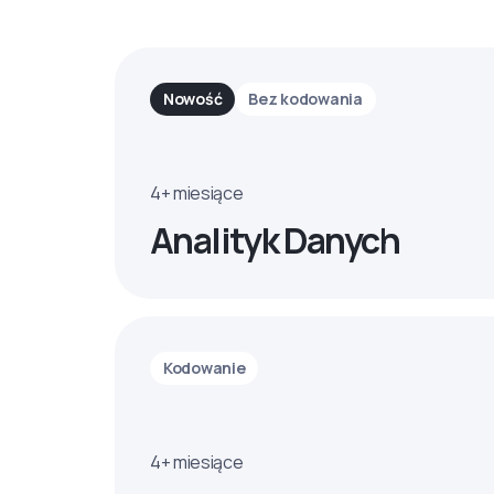
Nowość
Bez kodowania
4+ miesiące
Analityk Danych
Kodowanie
4+ miesiące