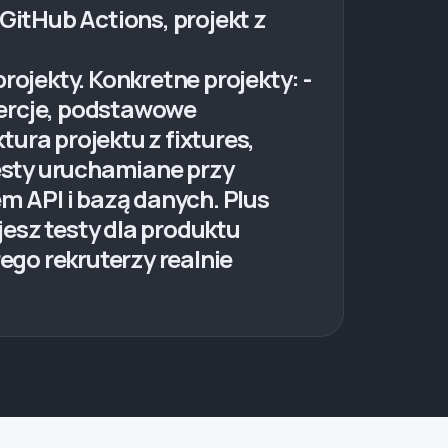
GitHub Actions, projekt z
jekty. Konkretne projekty: -
asercje, podstawowe
ura projektu z fixtures,
testy uruchamiane przy
em API i bazą danych. Plus
esz testy dla produktu
rego rekruterzy realnie