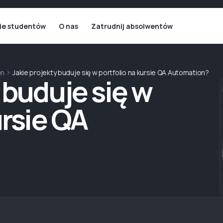
ie studentów
O nas
Zatrudnij absolwentów
on
Jakie projekty buduje się w portfolio na kursie QA Automation?
 buduje się w
ursie QA