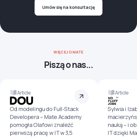
Umów się na konsultację
WIĘCEJ O MATE
Piszą o nas...
Article
Article
Od modelingu do Full-Stack
Sylwia i Iza
Developera – Mate Academy
macierzyńs
pomogła Olafowi znaleźć
nauką – i o
pierwszą pracę w IT w 3,5
IT dzięki M