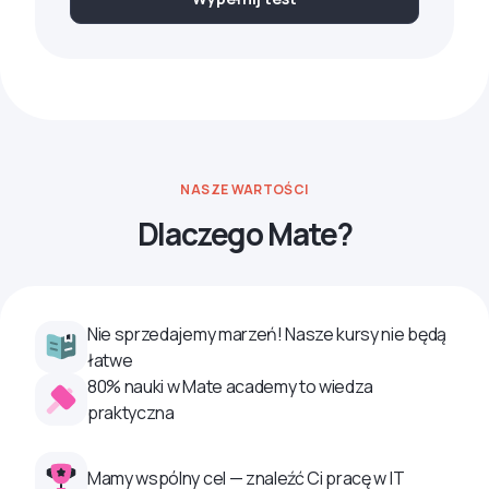
NASZE WARTOŚCI
Dlaczego Mate?
Nie sprzedajemy marzeń! Nasze kursy nie będą
łatwe
80% nauki w Mate academy to wiedza
praktyczna
Mamy wspólny cel — znaleźć Ci pracę w IT