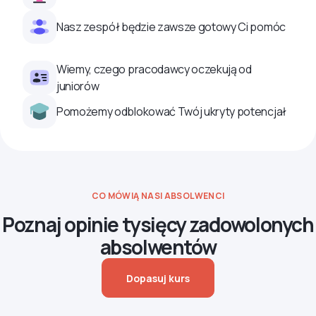
Nasz zespół będzie zawsze gotowy Ci pomóc
Wiemy, czego pracodawcy oczekują od
juniorów
Pomożemy odblokować Twój ukryty potencjał
CO MÓWIĄ NASI ABSOLWENCI
Poznaj opinie tysięcy zadowolonych
absolwentów
Dopasuj kurs