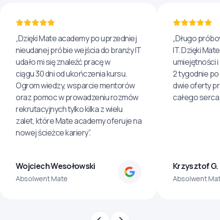
„Dzięki Mate academy po uprzedniej
„Długo próbo
nieudanej próbie wejścia do branży IT
IT. Dzięki Ma
udało mi się znaleźć pracę w
umiejętności 
ciągu 30 dni od ukończenia kursu.
2 tygodnie po
Ogrom wiedzy, wsparcie mentorów
dwie oferty p
oraz pomoc w prowadzeniu rozmów
całego serca 
rekrutacyjnych tylko kilka z wielu
zalet, które Mate academy oferuje na
nowej ścieżce kariery”.
Wojciech Wesołowski
Krzysztof G.
Absolwent Mate
Absolwent Ma