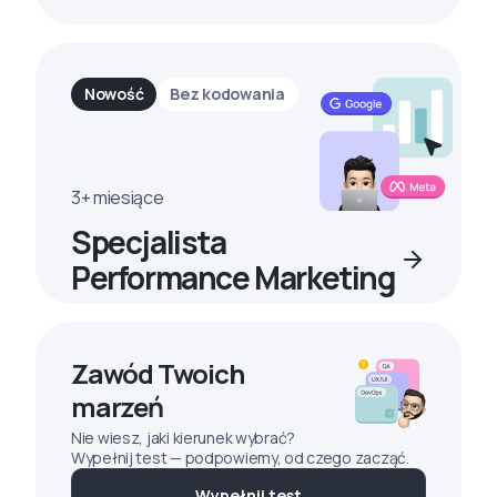
Nowość
Bez kodowania
3+ miesiące
Specjalista
Performance Marketing
Zawód Twoich
marzeń
Nie wiesz, jaki kierunek wybrać?
Wypełnij test — podpowiemy, od czego zacząć.
Wypełnij test