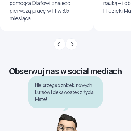
pomogła Olafowi znaleźć
nauką – i o
pierwszą pracę w IT w 3,5
IT dzięki M
miesiąca.
Obserwuj nas w social mediach
Nie przegap zniżek, nowych
kursów i ciekawostek z życia
Mate!