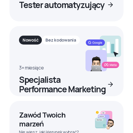
Tester automatyzujący
Nowość
Bez kodowania
3+ miesiące
Specjalista
Performance Marketing
Zawód Twoich
marzeń
Nie wiesz, jaki kierunek wybrać?