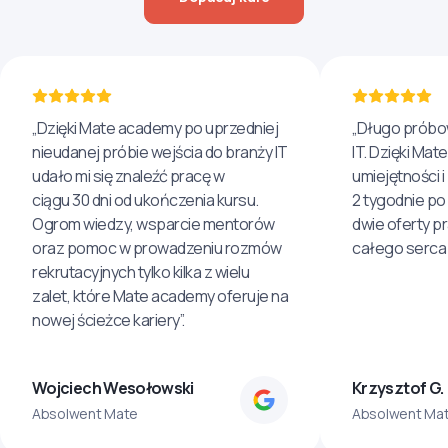
„Dzięki Mate academy po uprzedniej
„Długo próbo
nieudanej próbie wejścia do branży IT
IT. Dzięki Ma
udało mi się znaleźć pracę w
umiejętności 
ciągu 30 dni od ukończenia kursu.
2 tygodnie po
Ogrom wiedzy, wsparcie mentorów
dwie oferty p
oraz pomoc w prowadzeniu rozmów
całego serca 
rekrutacyjnych tylko kilka z wielu
zalet, które Mate academy oferuje na
nowej ścieżce kariery”.
Wojciech Wesołowski
Krzysztof G.
Absolwent Mate
Absolwent Ma