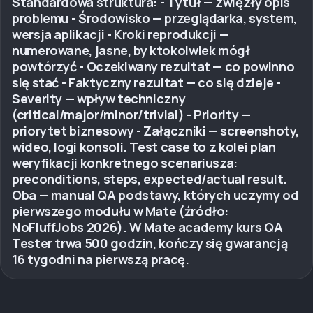
Standardowa struktura: - Tytuł — zwięzły opis
problemu - Środowisko — przeglądarka, system,
wersja aplikacji - Kroki reprodukcji —
numerowane, jasne, by ktokolwiek mógł
powtórzyć - Oczekiwany rezultat — co powinno
się stać - Faktyczny rezultat — co się dzieje -
Severity — wpływ techniczny
(critical/major/minor/trivial) - Priority —
priorytet biznesowy - Załączniki — screenshoty,
wideo, logi konsoli. Test case to z kolei plan
weryfikacji konkretnego scenariusza:
preconditions, steps, expected/actual result.
Oba — manual QA podstawy, których uczymy od
pierwszego modułu w Mate (źródło:
NoFluffJobs 2026). W Mate academy kurs QA
Tester trwa 500 godzin, kończy się gwarancją
16 tygodni na pierwszą pracę.