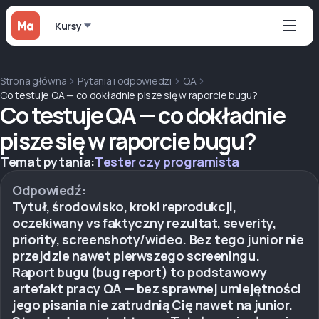
Kursy
Strona główna
Pytania i odpowiedzi
QA
Co testuje QA — co dokładnie pisze się w raporcie bugu?
Co testuje QA — co dokładnie
pisze się w raporcie bugu?
Temat pytania:
Tester czy programista
Odpowiedź:
Tytuł, środowisko, kroki reprodukcji,
oczekiwany vs faktyczny rezultat, severity,
priority, screenshoty/wideo. Bez tego junior nie
przejdzie nawet pierwszego screeningu.
Raport bugu (bug report) to podstawowy
artefakt pracy QA — bez sprawnej umiejętności
jego pisania nie zatrudnią Cię nawet na junior.