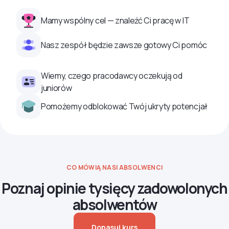
Mamy wspólny cel — znaleźć Ci pracę w IT
Nasz zespół będzie zawsze gotowy Ci pomóc
Wiemy, czego pracodawcy oczekują od
juniorów
Pomożemy odblokować Twój ukryty potencjał
CO MÓWIĄ NASI ABSOLWENCI
Poznaj opinie tysięcy zadowolonych
absolwentów
Dopasuj kurs