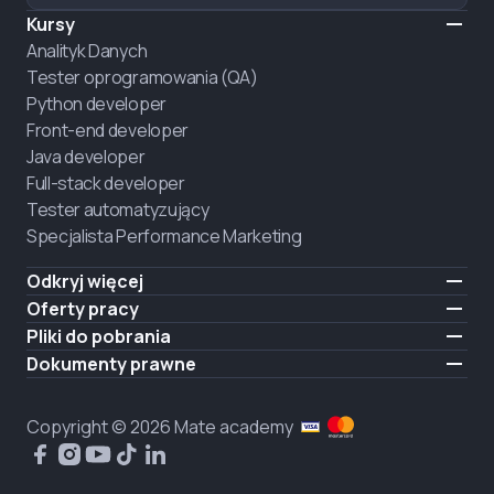
Kursy
Analityk Danych
Tester oprogramowania (QA)
Python developer
Front-end developer
Java developer
Full-stack developer
Tester automatyzujący
Specjalista Performance Marketing
Odkryj więcej
Formaty nauczania
Oferty pracy
O nas
Zatrudnij absolwenta
Pliki do pobrania
Ogłoszenie
iOS
Dokumenty prawne
Kariera
Android
Warunki użytkowania
ZATRUDNIAMY
Polityka prywatności
Copyright © 2026 Mate academy
Polityka plików cookies
Umowa publiczna