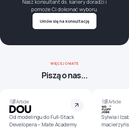
Nasz konsultant ds. kariery doradzi i
pomoże Ci dokonać wyboru.
Umów się na konsultację
WIĘCEJ O MATE
Piszą o nas...
Article
Article
Od modelingu do Full-Stack
Sylwia i Iza
Developera – Mate Academy
macierzyńs