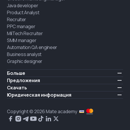
Java developer
Product Analyst
Recruiter
PPC manager
MilTech Recruiter
SMM manager
Automation QA engineer
Business analyst
Graphic designer
Больше
Цены
Предложения
Отзывы
IT для ветеранов
Скачать
БЕСПЛАТНО
О нас
Нанять выпускника
iOS
Юридическая информация
Блог
Карьерная поддержка
Android
Условия использования
Карьера
Обучение полного дня
Политика конфиденциальности
HIRING
Copyright © 2026 Mate academy
Состояние рынка IT
Политика cookies
Вопросы и ответы про IT
Публичное договор
Что о нас говорят