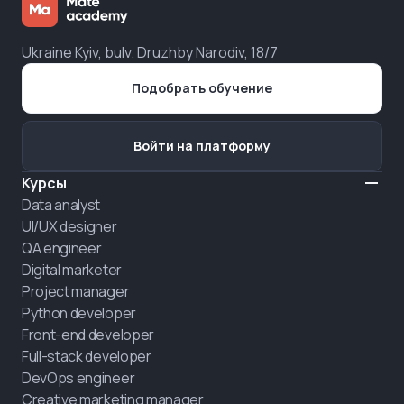
Ukraine Kyiv, bulv. Druzhby Narodiv, 18/7
Подобрать обучение
Войти на платформу
Курсы
Data analyst
UI/UX designer
QA engineer
Digital marketer
Project manager
Python developer
Front-end developer
Full-stack developer
DevOps engineer
Creative marketing manager