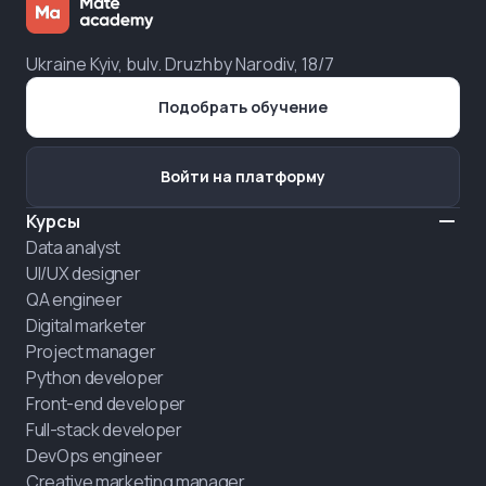
Ukraine Kyiv, bulv. Druzhby Narodiv, 18/7
Подобрать обучение
Войти на платформу
Курсы
Data analyst
UI/UX designer
QA engineer
Digital marketer
Project manager
Python developer
Front-end developer
Full-stack developer
DevOps engineer
Creative marketing manager