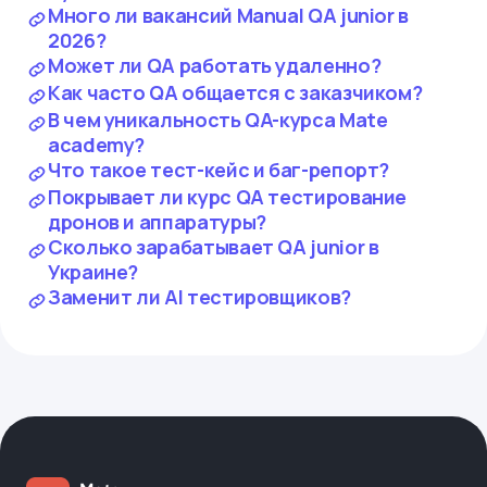
Много ли вакансий Manual QA junior в
2026?
Может ли QA работать удаленно?
Как часто QA общается с заказчиком?
В чем уникальность QA-курса Mate
academy?
Что такое тест-кейс и баг-репорт?
Покрывает ли курс QA тестирование
дронов и аппаратуры?
Сколько зарабатывает QA junior в
Украине?
Заменит ли AI тестировщиков?