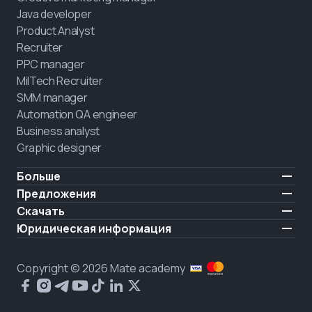
Java developer
Product Analyst
Recruiter
PPC manager
MilTech Recruiter
SMM manager
Automation QA engineer
Business analyst
Graphic designer
Больше
Цены
Предложения
Отзывы
IT для ветеранов
Скачать
БЕСПЛАТНО
О нас
Нанять выпускника
iOS
Юридическая информация
Блог
Карьерная поддержка
Android
Условия использования
Карьера
Обучение полного дня
Политика конфиденциальности
HIRING
Copyright © 2026 Mate academy
Состояние рынка IT
Политика cookies
Вопросы и ответы про IT
Публичное договор
Что о нас говорят