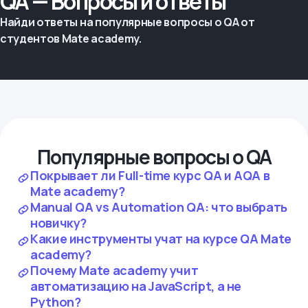
QA — Вопросы и ответы
Найди ответы на популярные вопросы о QA от
студентов Mate academy.
Популярные вопросы о QA
Покрывает ли Full-time курс QA и AQA в
Mate academy?
Manual QA vs Automation QA: что выбрать
новичку?
Какие инструменты учат на курсе QA Mate
academy?
Почему Mate academy учит
автоматизацию на JavaScript, а не
Python?