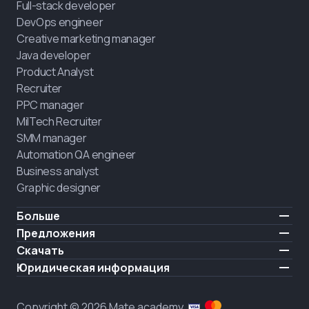
Full-stack developer
DevOps engineer
Creative marketing manager
Java developer
Product Analyst
Recruiter
PPC manager
MilTech Recruiter
SMM manager
Automation QA engineer
Business analyst
Graphic designer
Больше
Цены
Предложения
Отзывы
IT для ветеранов
Скачать
БЕСПЛАТНО
О нас
Нанять выпускника
iOS
Юридическая информация
Блог
Карьерная поддержка
Android
Условия использования
Карьера
Обучение полного дня
Политика конфиденциальности
HIRING
Copyright © 2026 Mate academy